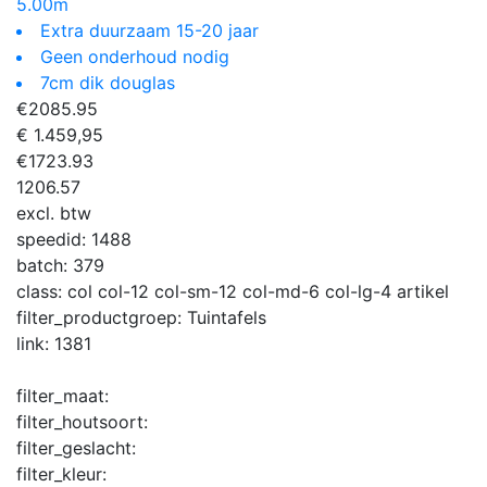
5.00m
Extra duurzaam 15-20 jaar
Geen onderhoud nodig
7cm dik douglas
€
2085.95
€ 1.459,95
€
1723.93
1206.57
excl. btw
speedid:
1488
batch:
379
class:
col col-12 col-sm-12 col-md-6 col-lg-4 artikel
filter_productgroep:
Tuintafels
link:
1381
filter_maat:
filter_houtsoort:
filter_geslacht:
filter_kleur: