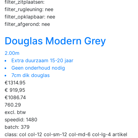
filter_zitplaatsen:
filter_rugleuning:
nee
filter_opklapbaar:
nee
filter_afgerond:
nee
Douglas Modern Grey
2.00m
Extra duurzaam 15-20 jaar
Geen onderhoud nodig
7cm dik douglas
€
1314.95
€ 919,95
€
1086.74
760.29
excl. btw
speedid:
1480
batch:
379
class:
col col-12 col-sm-12 col-md-6 col-lg-4 artikel