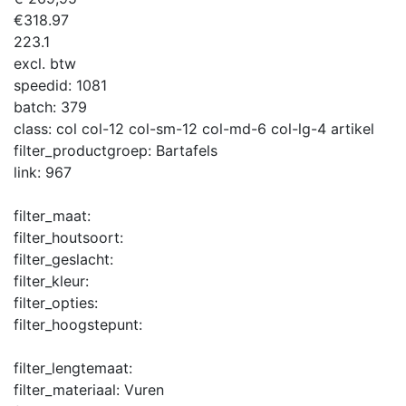
€
318.97
223.1
excl. btw
speedid:
1081
batch:
379
class:
col col-12 col-sm-12 col-md-6 col-lg-4 artikel
filter_productgroep:
Bartafels
link:
967
filter_maat:
filter_houtsoort:
filter_geslacht:
filter_kleur:
filter_opties:
filter_hoogstepunt:
filter_lengtemaat:
filter_materiaal:
Vuren