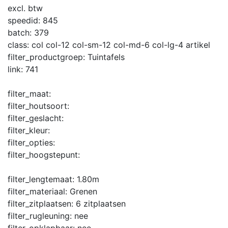
excl. btw
speedid:
845
batch:
379
class:
col col-12 col-sm-12 col-md-6 col-lg-4 artikel
filter_productgroep:
Tuintafels
link:
741
filter_maat:
filter_houtsoort:
filter_geslacht:
filter_kleur:
filter_opties:
filter_hoogstepunt:
filter_lengtemaat:
1.80m
filter_materiaal:
Grenen
filter_zitplaatsen:
6 zitplaatsen
filter_rugleuning:
nee
filter_opklapbaar:
nee