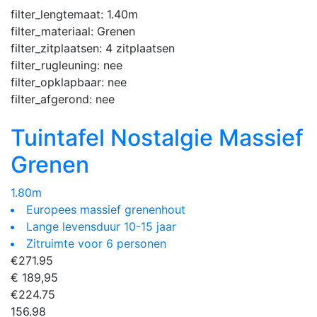
filter_lengtemaat:
1.40m
filter_materiaal:
Grenen
filter_zitplaatsen:
4 zitplaatsen
filter_rugleuning:
nee
filter_opklapbaar:
nee
filter_afgerond:
nee
Tuintafel Nostalgie Massief
Grenen
1.80m
Europees massief grenenhout
Lange levensduur 10-15 jaar
Zitruimte voor 6 personen
€
271.95
€ 189,95
€
224.75
156.98