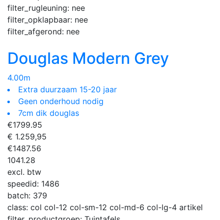
filter_rugleuning:
nee
filter_opklapbaar:
nee
filter_afgerond:
nee
Douglas Modern Grey
4.00m
Extra duurzaam 15-20 jaar
Geen onderhoud nodig
7cm dik douglas
€
1799.95
€ 1.259,95
€
1487.56
1041.28
excl. btw
speedid:
1486
batch:
379
class:
col col-12 col-sm-12 col-md-6 col-lg-4 artikel
filter_productgroep:
Tuintafels