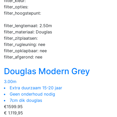
filter_kleur:
filter_opties:
filter_hoogstepunt:
filter_lengtemaat:
2.50m
filter_materiaal:
Douglas
filter_zitplaatsen:
filter_rugleuning:
nee
filter_opklapbaar:
nee
filter_afgerond:
nee
Douglas Modern Grey
3.00m
Extra duurzaam 15-20 jaar
Geen onderhoud nodig
7cm dik douglas
€
1599.95
€ 1.119,95