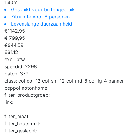
1.40m
Geschikt voor buitengebruik
Zitruimte voor 8 personen
Levenslange duurzaamheid
€
1142.95
€ 799,95
€
944.59
661.12
excl. btw
speedid:
2298
batch:
379
class:
col col-12 col-sm-12 col-md-6 col-lg-4 banner
peppol notonhome
filter_productgroep:
link:
filter_maat:
filter_houtsoort:
filter_geslacht: