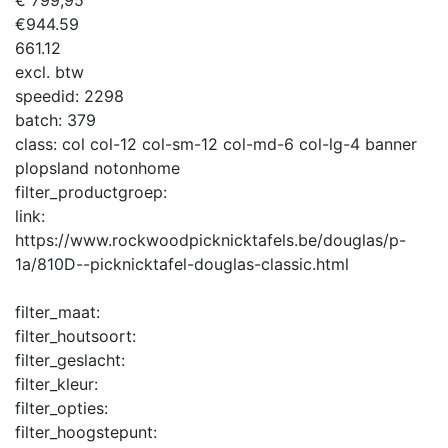
€
944.59
661.12
excl. btw
speedid:
2298
batch:
379
class:
col col-12 col-sm-12 col-md-6 col-lg-4 banner
plopsland notonhome
filter_productgroep:
link:
https://www.rockwoodpicknicktafels.be/douglas/p-
1a/810D--picknicktafel-douglas-classic.html
filter_maat:
filter_houtsoort:
filter_geslacht:
filter_kleur:
filter_opties:
filter_hoogstepunt: