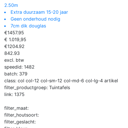
2.50m
Extra duurzaam 15-20 jaar
Geen onderhoud nodig
7cm dik douglas
€
1457.95
€ 1.019,95
€
1204.92
842.93
excl. btw
speedid:
1482
batch:
379
class:
col col-12 col-sm-12 col-md-6 col-lg-4 artikel
filter_productgroep:
Tuintafels
link:
1375
filter_maat:
filter_houtsoort:
filter_geslacht: