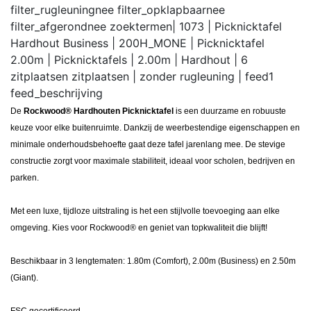
filter_rugleuning
nee
filter_opklapbaar
nee
filter_afgerond
nee
zoektermen
| 1073 | Picknicktafel
Hardhout Business | 200H_MONE | Picknicktafel
2.00m | Picknicktafels | 2.00m | Hardhout | 6
zitplaatsen zitplaatsen | zonder rugleuning |
feed
1
feed_beschrijving
De
Rockwood® Hardhouten Picknicktafel
is een duurzame en robuuste
keuze voor elke buitenruimte. Dankzij de weerbestendige eigenschappen en
minimale onderhoudsbehoefte gaat deze tafel jarenlang mee. De stevige
constructie zorgt voor maximale stabiliteit, ideaal voor scholen, bedrijven en
parken.
Met een luxe, tijdloze uitstraling is het een stijlvolle toevoeging aan elke
omgeving. Kies voor Rockwood® en geniet van topkwaliteit die blijft!
Beschikbaar in 3 lengtematen: 1.80m (Comfort), 2.00m (Business) en 2.50m
(Giant).
FSC gecertificeerd.