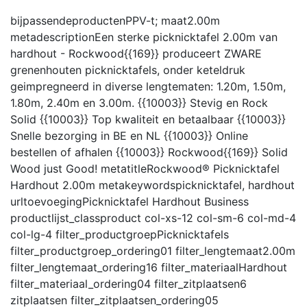
bijpassendeproducten
PPV-t;
maat
2.00m
metadescription
Een sterke picknicktafel 2.00m van
hardhout - Rockwood{{169}} produceert ZWARE
grenenhouten picknicktafels, onder keteldruk
geimpregneerd in diverse lengtematen: 1.20m, 1.50m,
1.80m, 2.40m en 3.00m. {{10003}} Stevig en Rock
Solid {{10003}} Top kwaliteit en betaalbaar {{10003}}
Snelle bezorging in BE en NL {{10003}} Online
bestellen of afhalen {{10003}} Rockwood{{169}} Solid
Wood just Good!
metatitle
Rockwood® Picknicktafel
Hardhout 2.00m
metakeywords
picknicktafel, hardhout
urltoevoeging
Picknicktafel Hardhout Business
productlijst_class
product col-xs-12 col-sm-6 col-md-4
col-lg-4
filter_productgroep
Picknicktafels
filter_productgroep_ordering
01
filter_lengtemaat
2.00m
filter_lengtemaat_ordering
16
filter_materiaal
Hardhout
filter_materiaal_ordering
04
filter_zitplaatsen
6
zitplaatsen
filter_zitplaatsen_ordering
05