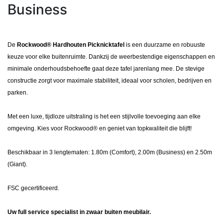
Business
De
Rockwood® Hardhouten Picknicktafel
is een duurzame en robuuste
keuze voor elke buitenruimte. Dankzij de weerbestendige eigenschappen en
minimale onderhoudsbehoefte gaat deze tafel jarenlang mee. De stevige
constructie zorgt voor maximale stabiliteit, ideaal voor scholen, bedrijven en
parken.
Met een luxe, tijdloze uitstraling is het een stijlvolle toevoeging aan elke
omgeving. Kies voor Rockwood® en geniet van topkwaliteit die blijft!
Beschikbaar in 3 lengtematen: 1.80m (Comfort), 2.00m (Business) en 2.50m
(Giant).
FSC gecertificeerd.
Uw full service specialist in zwaar buiten meubilair.