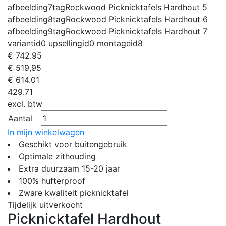
afbeelding7tag
Rockwood Picknicktafels Hardhout 5
afbeelding8tag
Rockwood Picknicktafels Hardhout 6
afbeelding9tag
Rockwood Picknicktafels Hardhout 7
variantid
0
upsellingid
0
montageid
8
€
742.95
€ 519,95
€
614.01
429.71
excl. btw
Aantal
In mijn winkelwagen
Geschikt voor buitengebruik
Optimale zithouding
Extra duurzaam 15-20 jaar
100% hufterproof
Zware kwaliteit picknicktafel
Tijdelijk uitverkocht
Picknicktafel Hardhout