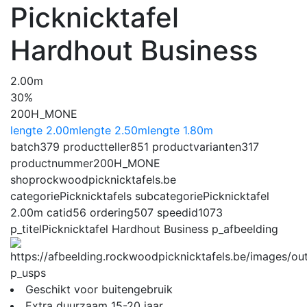
Picknicktafel
Hardhout Business
2.00m
30%
200H_MONE
lengte 2.00m
lengte 2.50m
lengte 1.80m
batch
379
productteller
851
productvarianten
317
productnummer
200H_MONE
shop
rockwoodpicknicktafels.be
categorie
Picknicktafels
subcategorie
Picknicktafel
2.00m
catid
56
ordering
507
speedid
1073
p_titel
Picknicktafel Hardhout Business
p_afbeelding
p_usps
Geschikt voor buitengebruik
Extra duurzaam 15-20 jaar