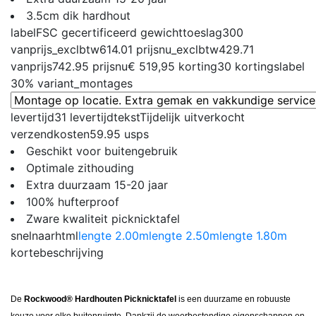
3.5cm dik hardhout
label
FSC gecertificeerd
gewichttoeslag
300
vanprijs_exclbtw
614.01
prijsnu_exclbtw
429.71
vanprijs
742.95
prijsnu
€ 519,95
korting
30
kortingslabel
30%
variant_montages
levertijd
31
levertijdtekst
Tijdelijk uitverkocht
verzendkosten
59.95
usps
Geschikt voor buitengebruik
Optimale zithouding
Extra duurzaam 15-20 jaar
100% hufterproof
Zware kwaliteit picknicktafel
snelnaarhtml
lengte 2.00m
lengte 2.50m
lengte 1.80m
kortebeschrijving
De
Rockwood® Hardhouten Picknicktafel
is een duurzame en robuuste
keuze voor elke buitenruimte. Dankzij de weerbestendige eigenschappen en