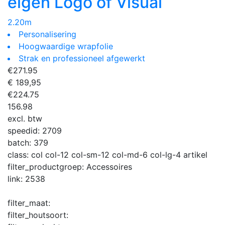
eigen Logo of Visual
2.20m
Personalisering
Hoogwaardige wrapfolie
Strak en professioneel afgewerkt
€
271.95
€ 189,95
€
224.75
156.98
excl. btw
speedid:
2709
batch:
379
class:
col col-12 col-sm-12 col-md-6 col-lg-4 artikel
filter_productgroep:
Accessoires
link:
2538
filter_maat:
filter_houtsoort: