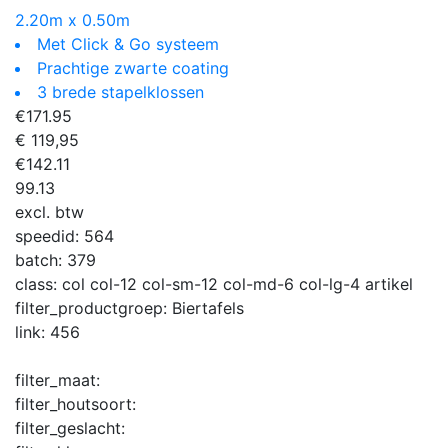
2.20m x 0.50m
Met Click & Go systeem
Prachtige zwarte coating
3 brede stapelklossen
€
171.95
€ 119,95
€
142.11
99.13
excl. btw
speedid:
564
batch:
379
class:
col col-12 col-sm-12 col-md-6 col-lg-4 artikel
filter_productgroep:
Biertafels
link:
456
filter_maat:
filter_houtsoort:
filter_geslacht: