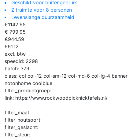
Geschikt voor buitengebruik
Zitruimte voor 8 personen
Levenslange duurzaamheid
€
1142.95
€ 799,95
€
944.59
661.12
excl. btw
speedid:
2298
batch:
379
class:
col col-12 col-sm-12 col-md-6 col-lg-4 banner
notonhome coolblue
filter_productgroep:
link:
https://www.rockwoodpicknicktafels.nl/
filter_maat:
filter_houtsoort:
filter_geslacht:
filter_kleur: