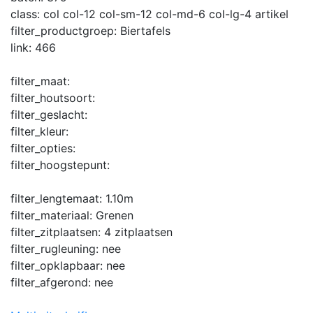
class:
col col-12 col-sm-12 col-md-6 col-lg-4 artikel
filter_productgroep:
Biertafels
link:
466
filter_maat:
filter_houtsoort:
filter_geslacht:
filter_kleur:
filter_opties:
filter_hoogstepunt:
filter_lengtemaat:
1.10m
filter_materiaal:
Grenen
filter_zitplaatsen:
4 zitplaatsen
filter_rugleuning:
nee
filter_opklapbaar:
nee
filter_afgerond:
nee