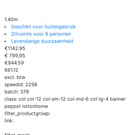
1.40m
Geschikt voor buitengebruik
Zitruimte voor 8 personen
Levenslange duurzaamheid
€
1142.95
€ 799,95
€
944.59
661.12
excl. btw
speedid:
2298
batch:
379
class:
col col-12 col-sm-12 col-md-6 col-lg-4 banner
peppol notonhome
filter_productgroep:
link:
filter_maat: