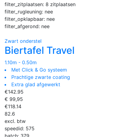
filter_zitplaatsen:
8 zitplaatsen
filter_rugleuning:
nee
filter_opklapbaar:
nee
filter_afgerond:
nee
Zwart onderstel
Biertafel Travel
1.10m - 0.50m
Met Click & Go systeem
Prachtige zwarte coating
Extra glad afgewerkt
€
142.95
€ 99,95
€
118.14
82.6
excl. btw
speedid:
575
batch:
379