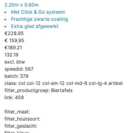
2.20m x 0.80m
Met Click & Go systeem
Prachtige zwarte coating
Extra glad afgewerkt
€
228.95
€ 159,95
€
189.21
132.19
excl. btw
speedid:
567
batch:
379
class:
col col-12 col-sm-12 col-md-6 col-lg-4 artikel
filter_productgroep:
Biertafels
link:
459
filter_maat:
filter_houtsoort:
filter_geslacht:
filter_kleur: