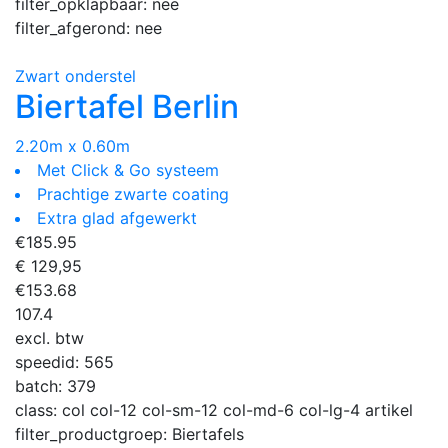
filter_opklapbaar:
nee
filter_afgerond:
nee
Zwart onderstel
Biertafel Berlin
2.20m x 0.60m
Met Click & Go systeem
Prachtige zwarte coating
Extra glad afgewerkt
€
185.95
€ 129,95
€
153.68
107.4
excl. btw
speedid:
565
batch:
379
class:
col col-12 col-sm-12 col-md-6 col-lg-4 artikel
filter_productgroep:
Biertafels