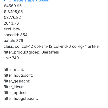
€
4569.95
€ 3.198,95
€
3776.82
2643.76
excl. btw
speedid:
854
batch:
379
class:
col col-12 col-sm-12 col-md-6 col-lg-4 artikel
filter_productgroep:
Biertafels
link:
749
filter_maat:
filter_houtsoort:
filter_geslacht:
filter_kleur:
filter_opties:
filter_hoogstepunt: