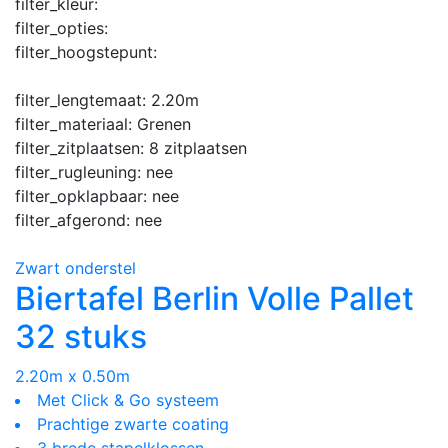
filter_kleur:
filter_opties:
filter_hoogstepunt:
filter_lengtemaat:
2.20m
filter_materiaal:
Grenen
filter_zitplaatsen:
8 zitplaatsen
filter_rugleuning:
nee
filter_opklapbaar:
nee
filter_afgerond:
nee
Zwart onderstel
Biertafel Berlin Volle Pallet
32 stuks
2.20m x 0.50m
Met Click & Go systeem
Prachtige zwarte coating
3 brede stapelklossen