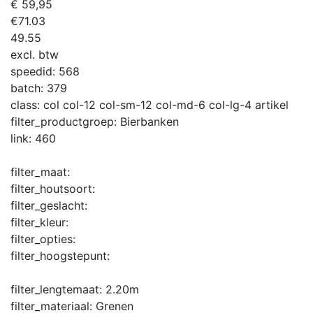
€ 59,95
€
71.03
49.55
excl. btw
speedid:
568
batch:
379
class:
col col-12 col-sm-12 col-md-6 col-lg-4 artikel
filter_productgroep:
Bierbanken
link:
460
filter_maat:
filter_houtsoort:
filter_geslacht:
filter_kleur:
filter_opties:
filter_hoogstepunt:
filter_lengtemaat:
2.20m
filter_materiaal:
Grenen