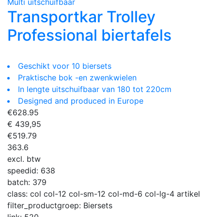
Multi uitschuifbaar
Transportkar Trolley
Professional biertafels
Geschikt voor 10 biersets
Praktische bok -en zwenkwielen
In lengte uitschuifbaar van 180 tot 220cm
Designed and produced in Europe
€
628.95
€ 439,95
€
519.79
363.6
excl. btw
speedid:
638
batch:
379
class:
col col-12 col-sm-12 col-md-6 col-lg-4 artikel
filter_productgroep:
Biersets
link:
520