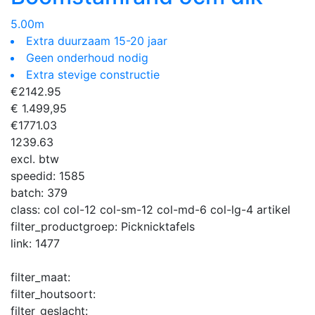
5.00m
Extra duurzaam 15-20 jaar
Geen onderhoud nodig
Extra stevige constructie
€
2142.95
€ 1.499,95
€
1771.03
1239.63
excl. btw
speedid:
1585
batch:
379
class:
col col-12 col-sm-12 col-md-6 col-lg-4 artikel
filter_productgroep:
Picknicktafels
link:
1477
filter_maat:
filter_houtsoort:
filter_geslacht: