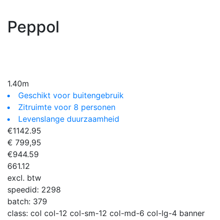
Peppol
1.40m
Geschikt voor buitengebruik
Zitruimte voor 8 personen
Levenslange duurzaamheid
€
1142.95
€ 799,95
€
944.59
661.12
excl. btw
speedid:
2298
batch:
379
class:
col col-12 col-sm-12 col-md-6 col-lg-4 banner