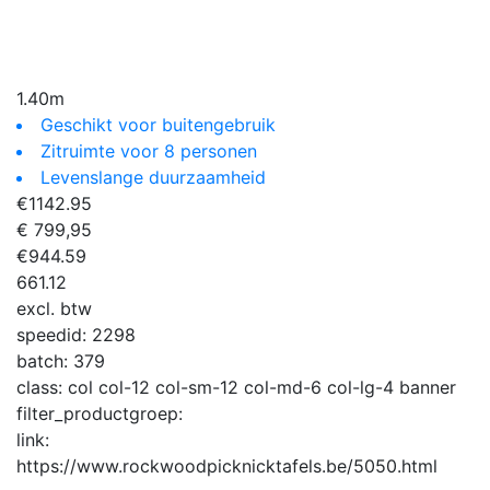
1.40m
Geschikt voor buitengebruik
Zitruimte voor 8 personen
Levenslange duurzaamheid
€
1142.95
€ 799,95
€
944.59
661.12
excl. btw
speedid:
2298
batch:
379
class:
col col-12 col-sm-12 col-md-6 col-lg-4 banner
filter_productgroep:
link:
https://www.rockwoodpicknicktafels.be/5050.html