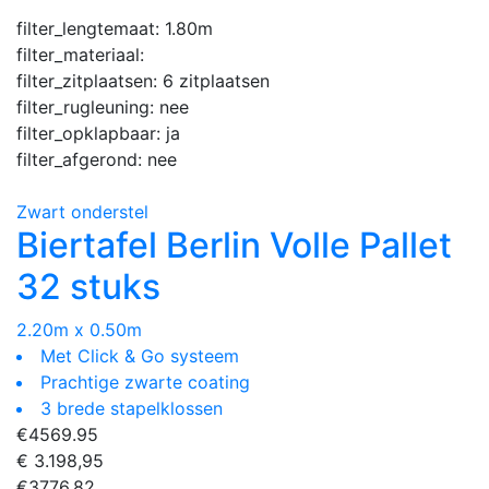
filter_lengtemaat:
1.80m
filter_materiaal:
filter_zitplaatsen:
6 zitplaatsen
filter_rugleuning:
nee
filter_opklapbaar:
ja
filter_afgerond:
nee
Zwart onderstel
Biertafel Berlin Volle Pallet
32 stuks
2.20m x 0.50m
Met Click & Go systeem
Prachtige zwarte coating
3 brede stapelklossen
€
4569.95
€ 3.198,95
€
3776.82