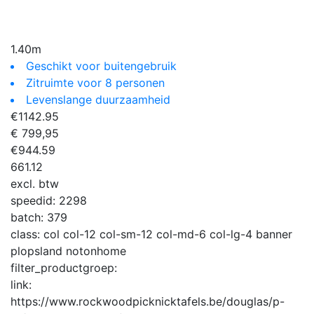
1.40m
Geschikt voor buitengebruik
Zitruimte voor 8 personen
Levenslange duurzaamheid
€
1142.95
€ 799,95
€
944.59
661.12
excl. btw
speedid:
2298
batch:
379
class:
col col-12 col-sm-12 col-md-6 col-lg-4 banner
plopsland notonhome
filter_productgroep:
link:
https://www.rockwoodpicknicktafels.be/douglas/p-