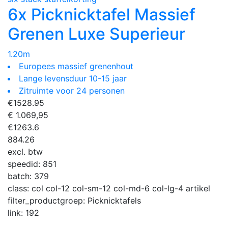
6x Picknicktafel Massief
Grenen Luxe Superieur
1.20m
Europees massief grenenhout
Lange levensduur 10-15 jaar
Zitruimte voor 24 personen
€
1528.95
€ 1.069,95
€
1263.6
884.26
excl. btw
speedid:
851
batch:
379
class:
col col-12 col-sm-12 col-md-6 col-lg-4 artikel
filter_productgroep:
Picknicktafels
link:
192