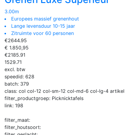
3.00m
Europees massief grenenhout
Lange levensduur 10-15 jaar
Zitruimte voor 60 personen
€
2644.95
€ 1.850,95
€
2185.91
1529.71
excl. btw
speedid:
628
batch:
379
class:
col col-12 col-sm-12 col-md-6 col-lg-4 artikel
filter_productgroep:
Picknicktafels
link:
198
filter_maat:
filter_houtsoort:
filter_geslacht: