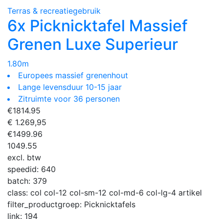
Terras & recreatiegebruik
6x Picknicktafel Massief
Grenen Luxe Superieur
1.80m
Europees massief grenenhout
Lange levensduur 10-15 jaar
Zitruimte voor 36 personen
€
1814.95
€ 1.269,95
€
1499.96
1049.55
excl. btw
speedid:
640
batch:
379
class:
col col-12 col-sm-12 col-md-6 col-lg-4 artikel
filter_productgroep:
Picknicktafels
link:
194