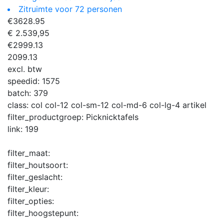
Zitruimte voor 72 personen
€
3628.95
€ 2.539,95
€
2999.13
2099.13
excl. btw
speedid:
1575
batch:
379
class:
col col-12 col-sm-12 col-md-6 col-lg-4 artikel
filter_productgroep:
Picknicktafels
link:
199
filter_maat:
filter_houtsoort:
filter_geslacht:
filter_kleur:
filter_opties:
filter_hoogstepunt: