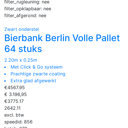
filter_rugleuning:
nee
filter_opklapbaar:
nee
filter_afgerond:
nee
Zwart onderstel
Bierbank Berlin Volle Pallet
64 stuks
2.20m x 0.25m
Met Click & Go systeem
Prachtige zwarte coating
Extra glad afgewerkt
€
4567.95
€ 3.196,95
€
3775.17
2642.11
excl. btw
speedid:
856