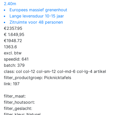
2.40m
Europees massief grenenhout
Lange levensduur 10-15 jaar
Zitruimte voor 48 personen
€
2357.95
€ 1.649,95
€
1948.72
1363.6
excl. btw
speedid:
641
batch:
379
class:
col col-12 col-sm-12 col-md-6 col-lg-4 artikel
filter_productgroep:
Picknicktafels
link:
197
filter_maat:
filter_houtsoort:
filter_geslacht:
filter_kleur:
Naturel