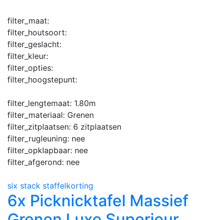
filter_maat:
filter_houtsoort:
filter_geslacht:
filter_kleur:
filter_opties:
filter_hoogstepunt:
filter_lengtemaat:
1.80m
filter_materiaal:
Grenen
filter_zitplaatsen:
6 zitplaatsen
filter_rugleuning:
nee
filter_opklapbaar:
nee
filter_afgerond:
nee
six stack staffelkorting
6x Picknicktafel Massief
Grenen Luxe Superieur