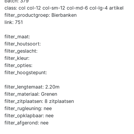
batch:
379
class:
col col-12 col-sm-12 col-md-6 col-lg-4 artikel
filter_productgroep:
Bierbanken
link:
751
filter_maat:
filter_houtsoort:
filter_geslacht:
filter_kleur:
filter_opties:
filter_hoogstepunt:
filter_lengtemaat:
2.20m
filter_materiaal:
Grenen
filter_zitplaatsen:
8 zitplaatsen
filter_rugleuning:
nee
filter_opklapbaar:
nee
filter_afgerond:
nee