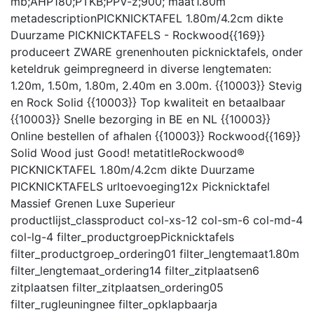
mb;AHP180;PTKB;PPV-z;900;
maat
1.80m
metadescription
PICKNICKTAFEL 1.80m/4.2cm dikte
Duurzame PICKNICKTAFELS - Rockwood{{169}}
produceert ZWARE grenenhouten picknicktafels, onder
keteldruk geimpregneerd in diverse lengtematen:
1.20m, 1.50m, 1.80m, 2.40m en 3.00m. {{10003}} Stevig
en Rock Solid {{10003}} Top kwaliteit en betaalbaar
{{10003}} Snelle bezorging in BE en NL {{10003}}
Online bestellen of afhalen {{10003}} Rockwood{{169}}
Solid Wood just Good!
metatitle
Rockwood®
PICKNICKTAFEL 1.80m/4.2cm dikte Duurzame
PICKNICKTAFELS
urltoevoeging
12x Picknicktafel
Massief Grenen Luxe Superieur
productlijst_class
product col-xs-12 col-sm-6 col-md-4
col-lg-4
filter_productgroep
Picknicktafels
filter_productgroep_ordering
01
filter_lengtemaat
1.80m
filter_lengtemaat_ordering
14
filter_zitplaatsen
6
zitplaatsen
filter_zitplaatsen_ordering
05
filter_rugleuning
nee
filter_opklapbaar
ja