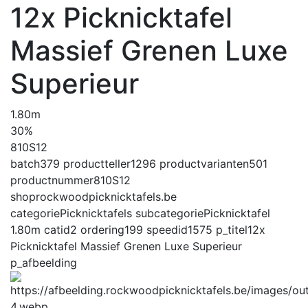
12x Picknicktafel
Massief Grenen Luxe
Superieur
1.80m
30%
810S12
batch
379
productteller
1296
productvarianten
501
productnummer
810S12
shop
rockwoodpicknicktafels.be
categorie
Picknicktafels
subcategorie
Picknicktafel
1.80m
catid
2
ordering
199
speedid
1575
p_titel
12x
Picknicktafel Massief Grenen Luxe Superieur
p_afbeelding