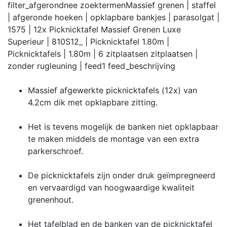
filter_afgerond
nee
zoektermen
Massief grenen | staffel
| afgeronde hoeken | opklapbare bankjes | parasolgat |
1575 | 12x Picknicktafel Massief Grenen Luxe
Superieur | 810S12_ | Picknicktafel 1.80m |
Picknicktafels | 1.80m | 6 zitplaatsen zitplaatsen |
zonder rugleuning |
feed
1
feed_beschrijving
Massief afgewerkte picknicktafels (12x) van
4.2cm dik met opklapbare zitting.
Het is tevens mogelijk de banken niet opklapbaar
te maken middels de montage van een extra
parkerschroef.
De picknicktafels zijn onder druk geïmpregneerd
en vervaardigd van hoogwaardige kwaliteit
grenenhout.
Het tafelblad en de banken van de picknicktafel