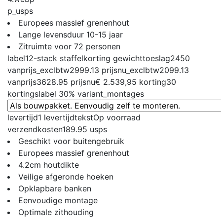
p_usps
Europees massief grenenhout
Lange levensduur 10-15 jaar
Zitruimte voor 72 personen
label
12-stack staffelkorting
gewichttoeslag
2450
vanprijs_exclbtw
2999.13
prijsnu_exclbtw
2099.13
vanprijs
3628.95
prijsnu
€ 2.539,95
korting
30
kortingslabel
30%
variant_montages
levertijd
1
levertijdtekst
Op voorraad
verzendkosten
189.95
usps
Geschikt voor buitengebruik
Europees massief grenenhout
4.2cm houtdikte
Veilige afgeronde hoeken
Opklapbare banken
Eenvoudige montage
Optimale zithouding