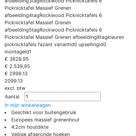
afbeelding3tag
Rockwood Picknicktafels 6
Picknicktafel Massief Grenen
afbeelding4tag
Rockwood Picknicktafels 6
Picknicktafel Massief Grenen
afbeelding5tag
Rockwood Picknicktafels 6
Picknicktafel Massief Grenen
afbeelding8tag
kleuren
picknicktafels fazant
variantid
0
upsellingid
0
montageid
1
€
3628.95
€ 2.539,95
€
2999.13
2099.13
excl. btw
Aantal
In mijn winkelwagen
Geschikt voor buitengebruik
Europees massief grenenhout
4.2cm houtdikte
Veilige afgeronde hoeken