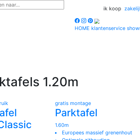
ik koop
zakelij
HOME
klantenservice
sho
ktafels 1.20m
ruik
gratis montage
afel
Parktafel
Classic
1.60m
Europees massief grenenhout