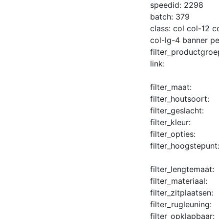
speedid:
2298
batch:
379
class:
col col-12 
col-lg-4 banner 
filter_productgroe
link:
filter_maat:
filter_houtsoort:
filter_geslacht:
filter_kleur:
filter_opties:
filter_hoogstepunt
filter_lengtemaat:
filter_materiaal:
filter_zitplaatsen:
filter_rugleuning:
filter_opklapbaar: