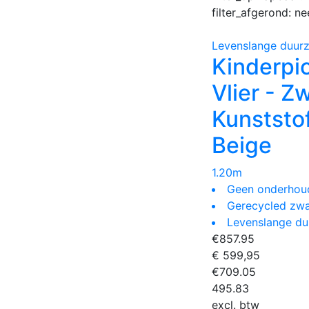
filter_afgerond:
ne
Levenslange duur
Kinderpic
Vlier - Z
Kunststo
Beige
1.20m
Geen onderhou
Gerecycled zwa
Levenslange d
€
857.95
€ 599,95
€
709.05
495.83
excl. btw