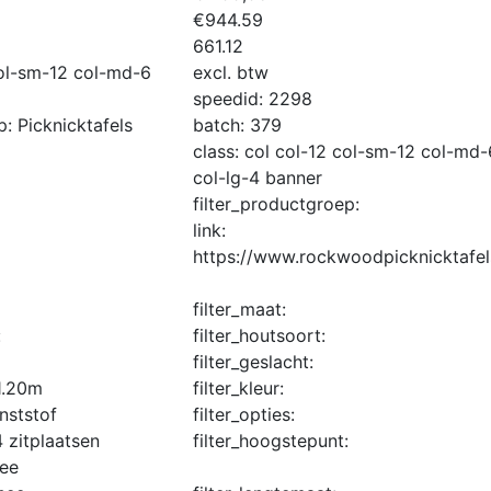
€
944.59
661.12
col-sm-12 col-md-6
excl. btw
speedid:
2298
ep:
Picknicktafels
batch:
379
class:
col col-12 col-sm-12 col-md-
col-lg-4 banner
filter_productgroep:
link:
https://www.rockwoodpicknicktafel
filter_maat:
:
filter_houtsoort:
filter_geslacht:
1.20m
filter_kleur:
nststof
filter_opties:
4 zitplaatsen
filter_hoogstepunt:
ee