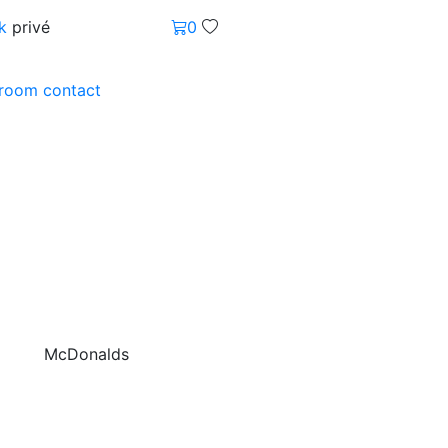
k
privé
0
wroom
contact
McDonalds