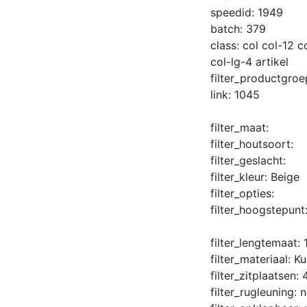
speedid:
1949
batch:
379
class:
col col-12 
col-lg-4 artikel
filter_productgro
link:
1045
filter_maat:
filter_houtsoort:
filter_geslacht:
filter_kleur:
Beige
filter_opties:
filter_hoogstepunt
filter_lengtemaat:
filter_materiaal:
Ku
filter_zitplaatsen:
filter_rugleuning:
n