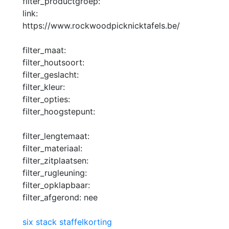
filter_productgroep:
link:
https://www.rockwoodpicknicktafels.be/
filter_maat:
filter_houtsoort:
filter_geslacht:
filter_kleur:
filter_opties:
filter_hoogstepunt:
filter_lengtemaat:
filter_materiaal:
filter_zitplaatsen:
filter_rugleuning:
filter_opklapbaar:
filter_afgerond:
nee
six stack staffelkorting