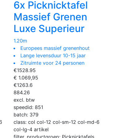
6x Picknicktafel
Massief Grenen
Luxe Superieur
1.20m
Europees massief grenenhout
Lange levensduur 10-15 jaar
Zitruimte voor 24 personen
€
1528.95
€ 1.069,95
€
1263.6
884.26
excl. btw
speedid:
851
batch:
379
6
class:
col col-12 col-sm-12 col-md-6
col-lg-4 artikel
filter_productgroep:
Picknicktafels