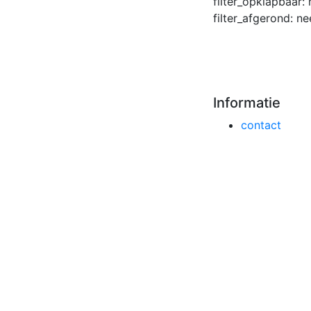
filter_opklapbaar:
filter_afgerond:
ne
Informatie
contact