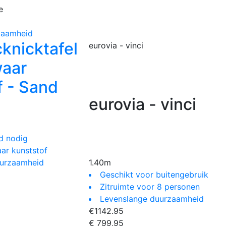
e
zaamheid
knicktafel
eurovia - vinci
waar
f - Sand
eurovia - vinci
d nodig
ar kunststof
uurzaamheid
1.40m
Geschikt voor buitengebruik
Zitruimte voor 8 personen
Levenslange duurzaamheid
€
1142.95
€ 799,95