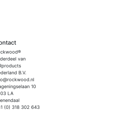
ontact
ockwood®
derdeel van
products
derland B.V.
fo@rockwood.nl
geningselaan 10
903 LA
enendaal
1 (0) 318 302 643