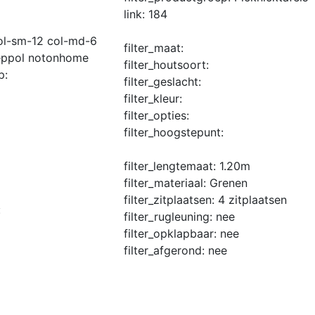
link:
184
col-sm-12 col-md-6
filter_maat:
peppol notonhome
filter_houtsoort:
p:
filter_geslacht:
filter_kleur:
filter_opties:
filter_hoogstepunt:
filter_lengtemaat:
1.20m
filter_materiaal:
Grenen
filter_zitplaatsen:
4 zitplaatsen
:
filter_rugleuning:
nee
filter_opklapbaar:
nee
filter_afgerond:
nee