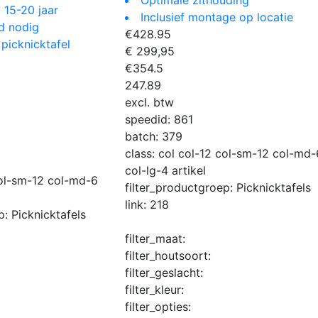
Optimale zithouding
 15-20 jaar
Inclusief montage op locatie
d nodig
€
428.95
 picknicktafel
€ 299,95
€
354.5
247.89
excl. btw
speedid:
861
batch:
379
class:
col col-12 col-sm-12 col-md-
col-lg-4 artikel
col-sm-12 col-md-6
filter_productgroep:
Picknicktafels
link:
218
ep:
Picknicktafels
filter_maat:
filter_houtsoort:
filter_geslacht:
filter_kleur:
filter_opties: