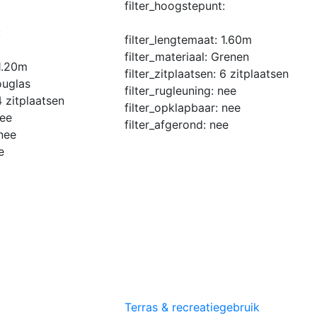
filter_hoogstepunt:
:
filter_lengtemaat:
1.60m
filter_materiaal:
Grenen
1.20m
filter_zitplaatsen:
6 zitplaatsen
uglas
filter_rugleuning:
nee
4 zitplaatsen
filter_opklapbaar:
nee
ee
filter_afgerond:
nee
nee
e
Terras & recreatiegebruik