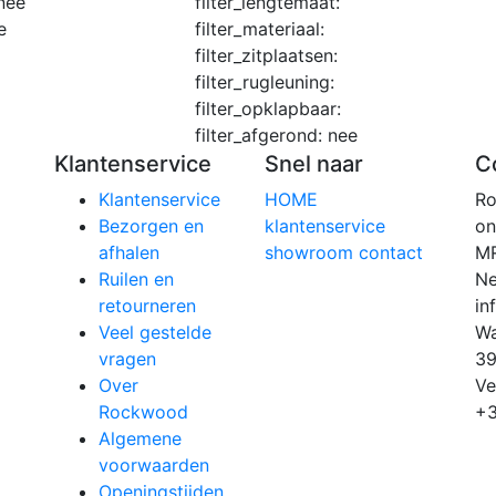
nee
filter_lengtemaat:
e
filter_materiaal:
filter_zitplaatsen:
filter_rugleuning:
filter_opklapbaar:
filter_afgerond:
nee
Klantenservice
Snel naar
C
Klantenservice
HOME
R
Bezorgen en
klantenservice
on
afhalen
showroom
contact
MR
Ruilen en
Ne
retourneren
in
Veel gestelde
Wa
vragen
3
Over
Ve
Rockwood
+3
Algemene
voorwaarden
Openingstijden