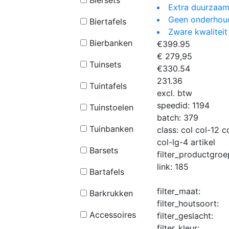
Biersets
Extra duurzaam
Geen onderhou
Biertafels
Zware kwaliteit
Bierbanken
€
399.95
€ 279,95
Tuinsets
€
330.54
231.36
Tuintafels
excl. btw
speedid:
1194
Tuinstoelen
batch:
379
Tuinbanken
class:
col col-12 
col-lg-4 artikel
Barsets
filter_productgro
link:
185
Bartafels
filter_maat:
Barkrukken
filter_houtsoort:
Accessoires
filter_geslacht:
filter_kleur: