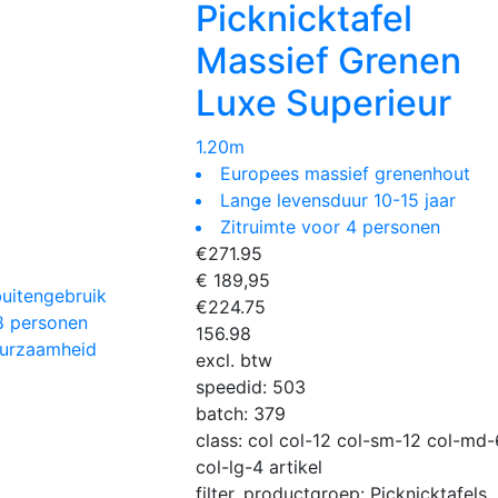
Picknicktafel
Massief Grenen
Luxe Superieur
1.20m
Europees massief grenenhout
Lange levensduur 10-15 jaar
Zitruimte voor 4 personen
€
271.95
€ 189,95
buitengebruik
€
224.75
8 personen
156.98
uurzaamheid
excl. btw
speedid:
503
batch:
379
class:
col col-12 col-sm-12 col-md-
col-lg-4 artikel
filter_productgroep:
Picknicktafels