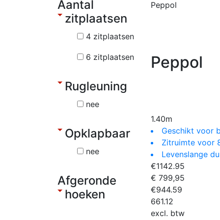
Aantal
Peppol
zitplaatsen
4 zitplaatsen
6 zitplaatsen
Peppol
Rugleuning
nee
1.40m
Geschikt voor 
Opklapbaar
Zitruimte voor 
nee
Levenslange d
€
1142.95
€ 799,95
Afgeronde
€
944.59
hoeken
661.12
excl. btw