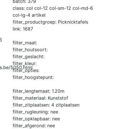
batch:
379
class:
col col-12 col-sm-12 col-md-6
col-lg-4 artikel
filter_productgroep:
Picknicktafels
link:
1687
6
filter_maat:
filter_houtsoort:
filter_geslacht:
filter_kleur:
s.be/5050.html
filter_opties:
filter_hoogstepunt:
filter_lengtemaat:
1.20m
filter_materiaal:
Kunststof
filter_zitplaatsen:
4 zitplaatsen
filter_rugleuning:
nee
filter_opklapbaar:
nee
filter_afgerond:
nee