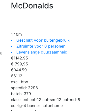
McDonalds
1.40m
Geschikt voor buitengebruik
Zitruimte voor 8 personen
Levenslange duurzaamheid
6
€
1142.95
€ 799,95
€
944.59
661.12
excl. btw
speedid:
2298
batch:
379
class:
col col-12 col-sm-12 col-md-6
col-lg-4 banner notonhome