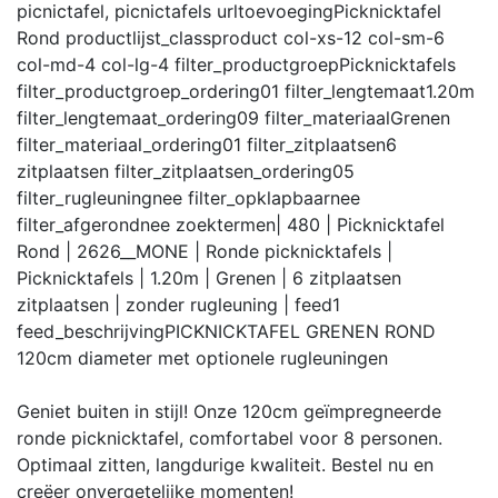
picnictafel, picnictafels
urltoevoeging
Picknicktafel
Rond
productlijst_class
product col-xs-12 col-sm-6
col-md-4 col-lg-4
filter_productgroep
Picknicktafels
filter_productgroep_ordering
01
filter_lengtemaat
1.20m
filter_lengtemaat_ordering
09
filter_materiaal
Grenen
filter_materiaal_ordering
01
filter_zitplaatsen
6
zitplaatsen
filter_zitplaatsen_ordering
05
filter_rugleuning
nee
filter_opklapbaar
nee
filter_afgerond
nee
zoektermen
| 480 | Picknicktafel
Rond | 2626__MONE | Ronde picknicktafels |
Picknicktafels | 1.20m | Grenen | 6 zitplaatsen
zitplaatsen | zonder rugleuning |
feed
1
feed_beschrijving
PICKNICKTAFEL GRENEN ROND
120cm diameter met optionele rugleuningen
Geniet buiten in stijl! Onze 120cm geïmpregneerde
ronde picknicktafel, comfortabel voor 8 personen.
Optimaal zitten, langdurige kwaliteit. Bestel nu en
creëer onvergetelijke momenten!