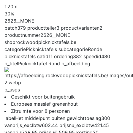
1.20m
30%
2626__MONE
batch
379
productteller
3
productvarianten
2
productnummer
2626__MONE
shop
rockwoodpicknicktafels.be
categorie
Picknicktafels
subcategorie
Ronde
picknicktafels
catid
11
ordering
382
speedid
480
p_titel
Picknicktafel Rond
p_afbeelding
p_usps
Geschikt voor buitengebruik
Europees massief grenenhout
Zitruimte voor 8 personen
label
Het middelpunt buiten
gewichttoeslag
300
vanprijs_exclbtw
602.44
prijsnu_exclbtw
421.45
vanprijs
728.95
prijsnu
€ 509,95
korting
30