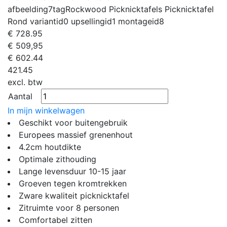
afbeelding7tag
Rockwood Picknicktafels Picknicktafel
Rond
variantid
0
upsellingid
1
montageid
8
€
728.95
€ 509,95
€
602.44
421.45
excl. btw
Aantal
In mijn winkelwagen
Geschikt voor buitengebruik
Europees massief grenenhout
4.2cm houtdikte
Optimale zithouding
Lange levensduur 10-15 jaar
Groeven tegen kromtrekken
Zware kwaliteit picknicktafel
Zitruimte voor 8 personen
Comfortabel zitten