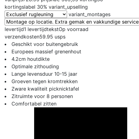
kortingslabel
30%
variant_upselling
variant_montages
levertijd
1
levertijdtekst
Op voorraad
verzendkosten
59.95
usps
Geschikt voor buitengebruik
Europees massief grenenhout
4.2cm houtdikte
Optimale zithouding
Lange levensduur 10-15 jaar
Groeven tegen kromtrekken
Zware kwaliteit picknicktafel
Zitruimte voor 8 personen
Comfortabel zitten