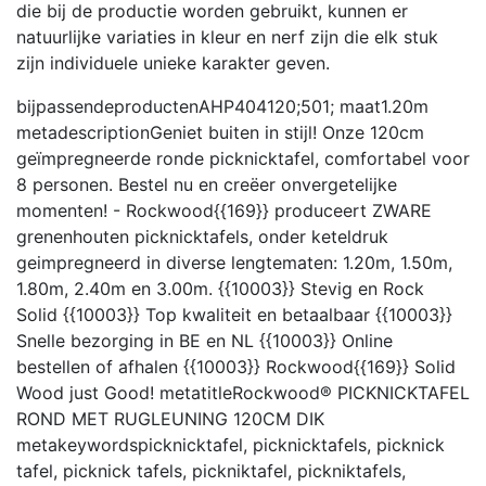
die bij de productie worden gebruikt, kunnen er
natuurlijke variaties in kleur en nerf zijn die elk stuk
zijn individuele unieke karakter geven.
bijpassendeproducten
AHP404120;501;
maat
1.20m
metadescription
Geniet buiten in stijl! Onze 120cm
geïmpregneerde ronde picknicktafel, comfortabel voor
8 personen. Bestel nu en creëer onvergetelijke
momenten! - Rockwood{{169}} produceert ZWARE
grenenhouten picknicktafels, onder keteldruk
geimpregneerd in diverse lengtematen: 1.20m, 1.50m,
1.80m, 2.40m en 3.00m. {{10003}} Stevig en Rock
Solid {{10003}} Top kwaliteit en betaalbaar {{10003}}
Snelle bezorging in BE en NL {{10003}} Online
bestellen of afhalen {{10003}} Rockwood{{169}} Solid
Wood just Good!
metatitle
Rockwood® PICKNICKTAFEL
ROND MET RUGLEUNING 120CM DIK
metakeywords
picknicktafel, picknicktafels, picknick
tafel, picknick tafels, pickniktafel, pickniktafels,