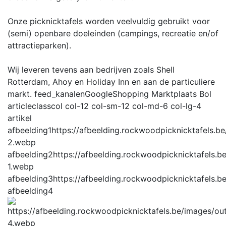
Onze picknicktafels worden veelvuldig gebruikt voor
(semi) openbare doeleinden (campings, recreatie en/of
attractieparken).
Wij leveren tevens aan bedrijven zoals Shell
Rotterdam, Ahoy en Holiday Inn en aan de particuliere
markt.
feed_kanalen
GoogleShopping Marktplaats Bol
articleclass
col col-12 col-sm-12 col-md-6 col-lg-4
artikel
afbeelding1
https://afbeelding.rockwoodpicknicktafels.
2.webp
afbeelding2
https://afbeelding.rockwoodpicknicktafels
1.webp
afbeelding3
https://afbeelding.rockwoodpicknicktafels
afbeelding4