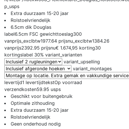
p_usps
Extra duurzaam 15-20 jaar
Rolstoelvriendelijk
6.5cm dik Douglas
label
6.5cm FSC
gewichttoeslag
300
vanprijs_exclbtw
1977.64
prijsnu_exclbtw
1384.26
vanprijs
2392.95
prijsnu
€ 1.674,95
korting
30
kortingslabel
30%
variant_varianten
variant_upselling
variant_montages
levertijd
1
levertijdtekst
Op voorraad
verzendkosten
59.95
usps
Geschikt voor buitengebruik
Optimale zithouding
Extra duurzaam 15-20 jaar
Rolstoelvriendelijk
Geen onderhoud nodig