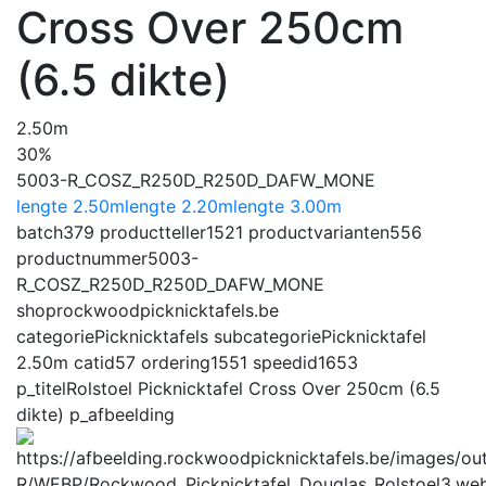
Cross Over 250cm
(6.5 dikte)
2.50m
30%
5003-R_COSZ_R250D_R250D_DAFW_MONE
lengte 2.50m
lengte 2.20m
lengte 3.00m
batch
379
productteller
1521
productvarianten
556
productnummer
5003-
R_COSZ_R250D_R250D_DAFW_MONE
shop
rockwoodpicknicktafels.be
categorie
Picknicktafels
subcategorie
Picknicktafel
2.50m
catid
57
ordering
1551
speedid
1653
p_titel
Rolstoel Picknicktafel Cross Over 250cm (6.5
dikte)
p_afbeelding