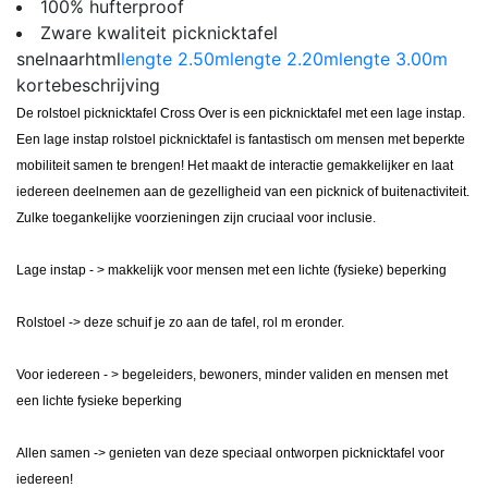
100% hufterproof
Zware kwaliteit picknicktafel
snelnaarhtml
lengte 2.50m
lengte 2.20m
lengte 3.00m
kortebeschrijving
De rolstoel picknicktafel Cross Over is een picknicktafel met een lage instap.
Een lage instap rolstoel picknicktafel is fantastisch om mensen met beperkte
mobiliteit samen te brengen! Het maakt de interactie gemakkelijker en laat
iedereen deelnemen aan de gezelligheid van een picknick of buitenactiviteit.
Zulke toegankelijke voorzieningen zijn cruciaal voor inclusie.
Lage instap - > makkelijk voor mensen met een lichte (fysieke) beperking
Rolstoel -> deze schuif je zo aan de tafel, rol m eronder.
Voor iedereen - > begeleiders, bewoners, minder validen en mensen met
een lichte fysieke beperking
Allen samen -> genieten van deze speciaal ontworpen picknicktafel voor
iedereen!