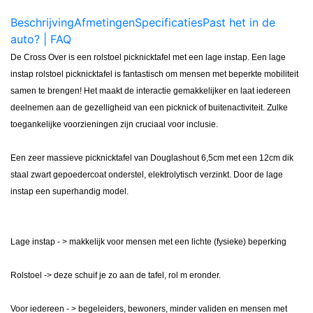
Beschrijving
Afmetingen
Specificaties
Past het in de
auto? | FAQ
De Cross Over is een rolstoel picknicktafel met een lage instap. Een lage
instap rolstoel picknicktafel is fantastisch om mensen met beperkte mobiliteit
samen te brengen! Het maakt de interactie gemakkelijker en laat iedereen
deelnemen aan de gezelligheid van een picknick of buitenactiviteit. Zulke
toegankelijke voorzieningen zijn cruciaal voor inclusie.
Een zeer massieve picknicktafel van Douglashout 6,5cm met een 12cm dik
staal zwart gepoedercoat onderstel,
elektrolytisch verzinkt
. Door de lage
instap een superhandig model.
Lage instap - > makkelijk voor mensen met een lichte (fysieke) beperking
Rolstoel -> deze schuif je zo aan de tafel, rol m eronder.
Voor iedereen - > begeleiders, bewoners, minder validen en mensen met