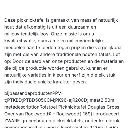
Deze picknicktafel is gemaakt van massief natuurlijk
hout dat afkomstig is uit een duurzaam en
milieuvriendelijk bos. Onze missie is om u
kwaliteitsvolle, duurzame en milieuvriendelijke
meubelen aan te bieden tegen prijzen die vergelijkbaar
zijn met die van andere traditionele houten tafels. Let
op: Door de aard van onze producten en de materialen
die bij de productie worden gebruikt, kunnen er
natuurlijke variaties in kleur en nerf zijn die elk stuk
zijn individuele unieke karakter geven.
bijpassendeproducten
PPV-
t;PTKBD;PTBD5050CM;PK96-a;R200D;
maat
2.50m
metadescription
Rolstoel Picknicktafel Douglas Cross
Over van Rockwood® - Rockwood{{169}} produceert
ZWARE grenenhouten picknicktafels, onder keteldruk
geimpregneerd in diverse lengtematen: 1.20m, 1.50m,