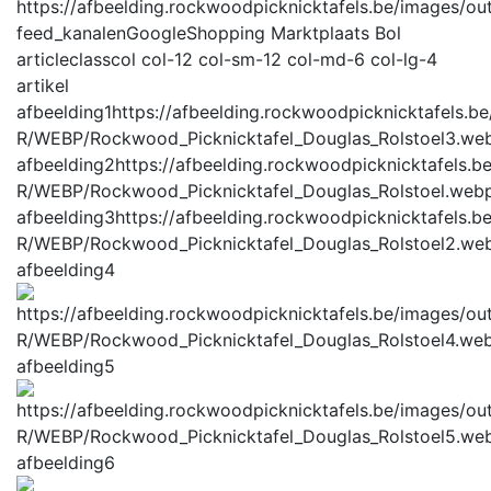
feed_kanalen
GoogleShopping Marktplaats Bol
articleclass
col col-12 col-sm-12 col-md-6 col-lg-4
artikel
afbeelding1
https://afbeelding.rockwoodpicknicktafels.b
R/WEBP/Rockwood_Picknicktafel_Douglas_Rolstoel3.we
afbeelding2
https://afbeelding.rockwoodpicknicktafels.
R/WEBP/Rockwood_Picknicktafel_Douglas_Rolstoel.web
afbeelding3
https://afbeelding.rockwoodpicknicktafels.
R/WEBP/Rockwood_Picknicktafel_Douglas_Rolstoel2.we
afbeelding4
afbeelding5
afbeelding6