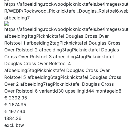
afbeelding7
afbeelding1tag
Picknicktafel Douglas Cross Over
Rolstoel 1
afbeelding2tag
Picknicktafel Douglas Cross
Over Rolstoel 2
afbeelding3tag
Picknicktafel Douglas
Cross Over Rolstoel 3
afbeelding4tag
Picknicktafel
Douglas Cross Over Rolstoel 4
afbeelding5tag
Picknicktafel Douglas Cross Over
Rolstoel 5
afbeelding6tag
Picknicktafel Douglas Cross
Over 2
afbeelding7tag
Picknicktafel Douglas Cross
Over Rolstoel 6
variantid
30
upsellingid
44
montageid
8
€
2392.95
€ 1.674,95
€
1977.64
1384.26
excl. btw