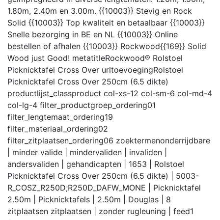
1.80m, 2.40m en 3.00m. {{10003}} Stevig en Rock
Solid {{10003}} Top kwaliteit en betaalbaar {{10003}}
Snelle bezorging in BE en NL {{10003}} Online
bestellen of afhalen {{10003}} Rockwood{{169}} Solid
Wood just Good!
metatitle
Rockwood® Rolstoel
Picknicktafel Cross Over
urltoevoeging
Rolstoel
Picknicktafel Cross Over 250cm (6.5 dikte)
productlijst_class
product col-xs-12 col-sm-6 col-md-4
col-lg-4
filter_productgroep_ordering
01
filter_lengtemaat_ordering
19
filter_materiaal_ordering
02
filter_zitplaatsen_ordering
06
zoektermen
onderrijdbare
| minder valide | mindervaliden | invaliden |
andersvaliden | gehandicapten | 1653 | Rolstoel
Picknicktafel Cross Over 250cm (6.5 dikte) | 5003-
R_COSZ_R250D;R250D_DAFW_MONE | Picknicktafel
2.50m | Picknicktafels | 2.50m | Douglas | 8
zitplaatsen zitplaatsen | zonder rugleuning |
feed
1