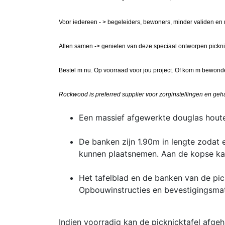
Voor iedereen - > begeleiders, bewoners, minder validen en
Allen samen -> genieten van deze speciaal ontworpen picknic
Bestel m nu. Op voorraad voor jou project. Of kom m bewon
Rockwood is preferred supplier voor zorginstellingen en ge
Een massief afgewerkte douglas houten
De banken zijn 1.90m in lengte zodat e
kunnen plaatsnemen. Aan de kopse kan
Het tafelblad en de banken van de pic
Opbouwinstructies en bevestigingsmate
Indien voorradig kan de picknicktafel afge