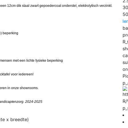
2
 een 12cm dik staal zwart gepoedercoat onderstel,
elektrolytisch verzinkt
.
3
5
le
ba
e) beperking
pr
R
sh
ca
 mensen met een lichte fysieke beperking
su
or
ktafel voor iedereen!
Pi
p_
deren in onze showrooms.
handicaptenzorg. 2024-2025
p_
te x breedte)