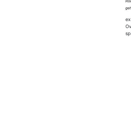
Roc
geh
ex
Ov
sp