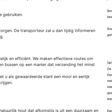
Bes
e gebruiken.
bew
Roc
zorgen. De transporteur zal u dan tijdig informeren
geh
g.
elijk en efficiënt. We maken effectieve routes om
la
en bussen op een manier dat verzending het minst
De 
Een
t u als gewaardeerde klant een mooi en eerlijk
met
rijgen.
int
gez
toe
natuurlijk hout dat afkomstig is uit een duurzaam en
Een