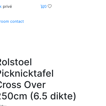
k
privé
0
wroom
contact
Rolstoel
icknicktafel
Cross Over
250cm (6.5 dikte)