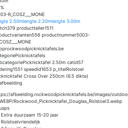
.50m
0%
003-R_COSZ___MONE
ngte 2.50m
lengte 2.20m
lengte 3.00m
tch
379
productteller
1511
oductvarianten
556
productnummer
5003-
_COSZ___MONE
op
rockwoodpicknicktafels.be
tegorie
Picknicktafels
bcategorie
Picknicktafel 2.50m
catid
57
dering
1551
speedid
1653
p_titel
Rolstoel
cknicktafel Cross Over 250cm (6.5 dikte)
afbeelding
usps
Extra duurzaam 15-20 jaar
Rolstoelvriendelijk