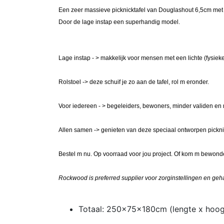
Een zeer massieve picknicktafel van Douglashout 6,5cm met
Door de lage instap een superhandig model.
Lage instap - > makkelijk voor mensen met een lichte (fysiek
Rolstoel -> deze schuif je zo aan de tafel, rol m eronder.
Voor iedereen - > begeleiders, bewoners, minder validen en
Allen samen -> genieten van deze speciaal ontworpen picknic
Bestel m nu. Op voorraad voor jou project. Of kom m bewon
Rockwood is preferred supplier voor zorginstellingen en ge
Totaal: 250x75x180cm (lengte x hoog