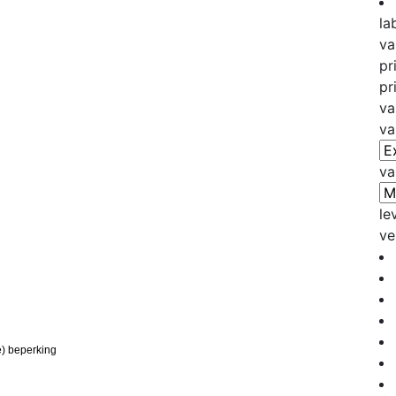
la
va
pr
pr
va
va
va
le
ve
e) beperking