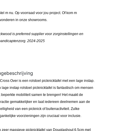
tel m nu. Op voorraad voor jou project. Of kom m
onderen in onze showrooms.
kwood is preferred supplier voor zorginstellingen en
andicaptenzorg. 2024-2025
ngebeschrijving
Cross Over is een rolstoel picknicktafel met een lage instap.
 lage instap rolstoel picknicktafel is fantastisch om mensen
 beperkte mobiliteit samen te brengen! Het maakt de
eractie gemakkelijker en laat iedereen deelnemen aan de
elligheid van een picknick of buitenactiviteit. Zulke
gankelijke voorzieningen zijn cruciaal voor inclusie.
 zeer massieve picknicktafel van Douglashout 6,5cm met