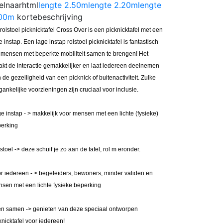
elnaarhtml
lengte 2.50m
lengte 2.20m
lengte
.00m
kortebeschrijving
rolstoel picknicktafel Cross Over is een picknicktafel met een
e instap. Een lage instap rolstoel picknicktafel is fantastisch
mensen met beperkte mobiliteit samen te brengen! Het
kt de interactie gemakkelijker en laat iedereen deelnemen
 de gezelligheid van een picknick of buitenactiviteit. Zulke
gankelijke voorzieningen zijn cruciaal voor inclusie.
e instap - > makkelijk voor mensen met een lichte (fysieke)
erking
stoel -> deze schuif je zo aan de tafel, rol m eronder.
r iedereen - > begeleiders, bewoners, minder validen en
sen met een lichte fysieke beperking
en samen -> genieten van deze speciaal ontworpen
knicktafel voor iedereen!