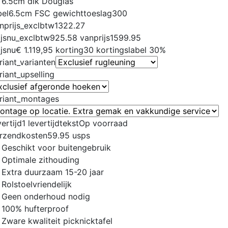
6.5cm dik Douglas
bel
6.5cm FSC
gewichttoeslag
300
nprijs_exclbtw
1322.27
ijsnu_exclbtw
925.58
vanprijs
1599.95
ijsnu
€ 1.119,95
korting
30
kortingslabel
30%
riant_varianten
riant_upselling
riant_montages
vertijd
1
levertijdtekst
Op voorraad
rzendkosten
59.95
usps
Geschikt voor buitengebruik
Optimale zithouding
Extra duurzaam 15-20 jaar
Rolstoelvriendelijk
Geen onderhoud nodig
100% hufterproof
Zware kwaliteit picknicktafel