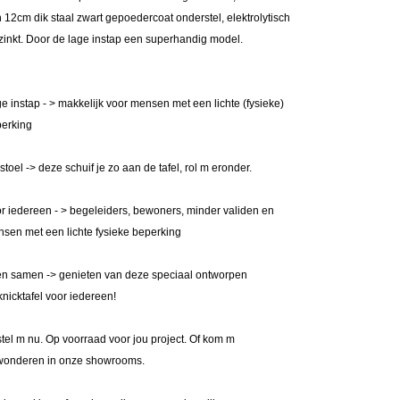
 12cm dik staal zwart gepoedercoat onderstel,
elektrolytisch
zinkt
. Door de lage instap een superhandig model.
e instap - > makkelijk voor mensen met een lichte (fysieke)
erking
stoel -> deze schuif je zo aan de tafel, rol m eronder.
r iedereen - > begeleiders, bewoners, minder validen en
sen met een lichte fysieke beperking
en samen -> genieten van deze speciaal ontworpen
knicktafel voor iedereen!
tel m nu. Op voorraad voor jou project. Of kom m
onderen in onze showrooms.