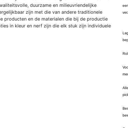
waliteitsvolle, duurzame en milieuvriendelijke
een
rgelijkbaar zijn met die van andere traditionele
ver
e producten en de materialen die bij de productie
es in kleur en nerf zijn die elk stuk zijn individuele
Lag
bep
Rol
Voo
men
All
pic
Bes
bew