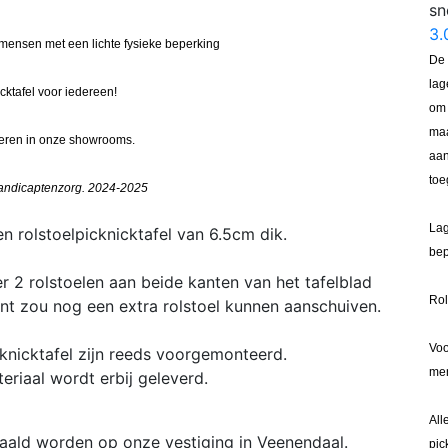
sn
3
 mensen met een lichte fysieke beperking
De 
lag
ktafel voor iedereen!
om 
maa
deren in onze showrooms.
aan
toe
handicaptenzorg. 2024-2025
Lag
 rolstoelpicknicktafel van 6.5cm dik.
bep
r 2 rolstoelen aan beide kanten van het tafelblad
Rol
t zou nog een extra rolstoel kunnen aanschuiven.
Voo
knicktafel zijn reeds voorgemonteerd.
men
riaal wordt erbij geleverd.
All
haald worden op onze vestiging in Veenendaal.
pic