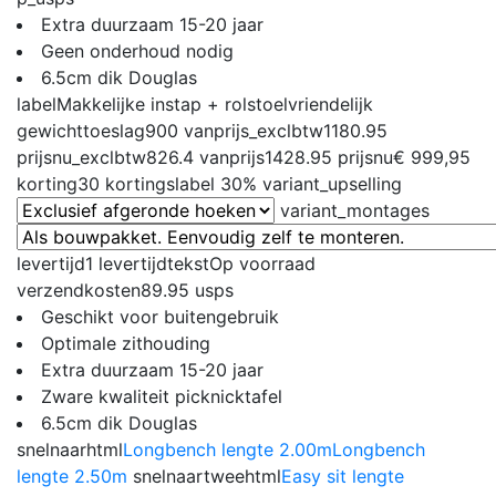
Extra duurzaam 15-20 jaar
Geen onderhoud nodig
6.5cm dik Douglas
label
Makkelijke instap + rolstoelvriendelijk
gewichttoeslag
900
vanprijs_exclbtw
1180.95
prijsnu_exclbtw
826.4
vanprijs
1428.95
prijsnu
€ 999,95
korting
30
kortingslabel
30%
variant_upselling
variant_montages
levertijd
1
levertijdtekst
Op voorraad
verzendkosten
89.95
usps
Geschikt voor buitengebruik
Optimale zithouding
Extra duurzaam 15-20 jaar
Zware kwaliteit picknicktafel
6.5cm dik Douglas
snelnaarhtml
Longbench lengte 2.00m
Longbench
lengte 2.50m
snelnaartweehtml
Easy sit lengte