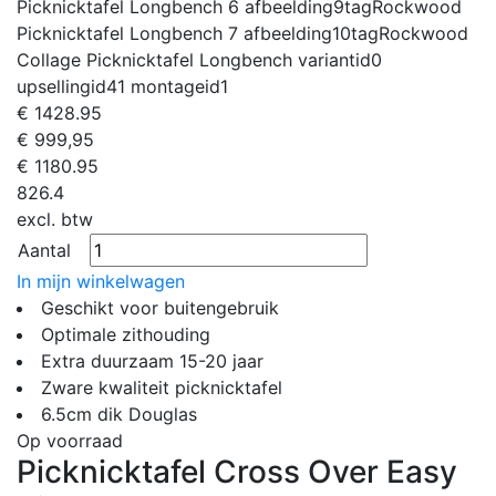
Picknicktafel Longbench 6
afbeelding9tag
Rockwood
Picknicktafel Longbench 7
afbeelding10tag
Rockwood
Collage Picknicktafel Longbench
variantid
0
upsellingid
41
montageid
1
€
1428.95
€ 999,95
€
1180.95
826.4
excl. btw
Aantal
In mijn winkelwagen
Geschikt voor buitengebruik
Optimale zithouding
Extra duurzaam 15-20 jaar
Zware kwaliteit picknicktafel
6.5cm dik Douglas
Op voorraad
Picknicktafel Cross Over Easy