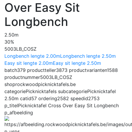
Over Easy Sit
Longbench
2.50m
30%
5003LB_COSZ
Longbench lengte 2.00m
Longbench lengte 2.50m
Easy sit lengte 2.00m
Easy sit lengte 2.50m
batch
379
productteller
3873
productvarianten
1588
productnummer
5003LB_COSZ
shop
rockwoodpicknicktafels.be
categorie
Picknicktafels
subcategorie
Picknicktafel
2.50m
catid
57
ordering
2582
speedid
2753
p_titel
Picknicktafel Cross Over Easy Sit Longbench
p_afbeelding
p_usps