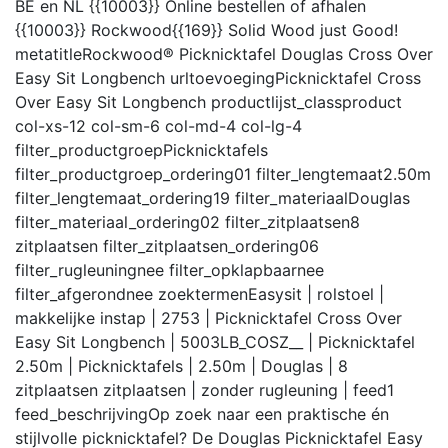
BE en NL {{10003}} Online bestellen of afhalen
{{10003}} Rockwood{{169}} Solid Wood just Good!
metatitle
Rockwood® Picknicktafel Douglas Cross Over
Easy Sit Longbench
urltoevoeging
Picknicktafel Cross
Over Easy Sit Longbench
productlijst_class
product
col-xs-12 col-sm-6 col-md-4 col-lg-4
filter_productgroep
Picknicktafels
filter_productgroep_ordering
01
filter_lengtemaat
2.50m
filter_lengtemaat_ordering
19
filter_materiaal
Douglas
filter_materiaal_ordering
02
filter_zitplaatsen
8
zitplaatsen
filter_zitplaatsen_ordering
06
filter_rugleuning
nee
filter_opklapbaar
nee
filter_afgerond
nee
zoektermen
Easysit | rolstoel |
makkelijke instap | 2753 | Picknicktafel Cross Over
Easy Sit Longbench | 5003LB_COSZ__ | Picknicktafel
2.50m | Picknicktafels | 2.50m | Douglas | 8
zitplaatsen zitplaatsen | zonder rugleuning |
feed
1
feed_beschrijving
Op zoek naar een praktische én
stijlvolle picknicktafel? De Douglas Picknicktafel Easy