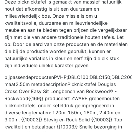
Deze picknicktafel is gemaakt van massief natuurlijk
hout dat afkomstig is uit een duurzaam en
milieuvriendelijk bos. Onze missie is om u
kwaliteitsvolle, duurzame en milieuvriendelijke
meubelen aan te bieden tegen prijzen die vergelijkbaar
zijn met die van andere traditionele houten tafels. Let
op: Door de aard van onze producten en de materialen
die bij de productie worden gebruikt, kunnen er
natuurlijke variaties in kleur en nerf zijn die elk stuk
zijn individuele unieke karakter geven.
bijpassendeproducten
PVHP;DBLC100;DBLC150;DBLC200
maat
2.50m
metadescription
Picknicktafel Douglas
Cross Over Easy Sit Longbench van Rockwood® -
Rockwood{{169}} produceert ZWARE grenenhouten
picknicktafels, onder keteldruk geimpregneerd in
diverse lengtematen: 1.20m, 1.50m, 1.80m, 2.40m en
3.00m. {{10003}} Stevig en Rock Solid {{10003}} Top
kwaliteit en betaalbaar {{10003}} Snelle bezorging in