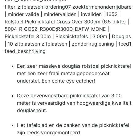
filter_zitplaatsen_ordering
07
zoektermen
onderrijdbare
| minder valide | mindervaliden | invaliden | 1652 |
Rolstoel Picknicktafel Cross Over 300cm (6.5 dikte) |
5004-R_COSZ_R300D;R300D_DAFW_MONE |
Picknicktafel 3.00m | Picknicktafels | 3.00m | Douglas
| 10 zitplaatsen zitplaatsen | zonder rugleuning |
feed
1
feed_beschrijving
Een zeer massieve douglas rolstoel picknicktafel
met een zeer fraai metaalgepoedercoat
onderstel. Een echte eye catcher!
Deze onverwoestbare picknicktafel van 3.00
meter is vervaardigd van hoogwaardige kwaliteit
douglashout.
Het tafelblad en de banken van de picknicktafel
zijn reeds voorgemonteerd.