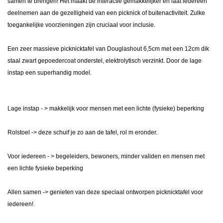
samen te brengen! Het maakt de interactie gemakkelijker en laat iedereen
deelnemen aan de gezelligheid van een picknick of buitenactiviteit. Zulke
toegankelijke voorzieningen zijn cruciaal voor inclusie.
Een zeer massieve picknicktafel van Douglashout 6,5cm met een 12cm dik
staal zwart gepoedercoat onderstel,
elektrolytisch verzinkt
. Door de lage
instap een superhandig model.
Lage instap - > makkelijk voor mensen met een lichte (fysieke) beperking
Rolstoel -> deze schuif je zo aan de tafel, rol m eronder.
Voor iedereen - > begeleiders, bewoners, minder validen en mensen met
een lichte fysieke beperking
Allen samen -> genieten van deze speciaal ontworpen picknicktafel voor
iedereen!