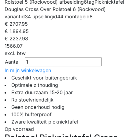
Rolstoel 5 (Rockwood)
afbeelding6tag
Picknicktafel
Douglas Cross Over Rolstoel 6 (Rockwood)
variantid
34
upsellingid
44
montageid
8
€
2707.95
€ 1.894,95
€
2237.98
1566.07
excl. btw
Aantal
In mijn winkelwagen
Geschikt voor buitengebruik
Optimale zithouding
Extra duurzaam 15-20 jaar
Rolstoelvriendelijk
Geen onderhoud nodig
100% hufterproof
Zware kwaliteit picknicktafel
Op voorraad