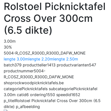
Rolstoel Picknicktafel
Cross Over 300cm
(6.5 dikte)
3.00m
30%
5004-R_COSZ_R300D_R300D_DAFW_MONE
lengte 3.00m
lengte 2.20m
lengte 2.50m
batch
379
productteller
1413
productvarianten
547
productnummer
5004-
R_COSZ_R300D_R300D_DAFW_MONE
shop
rockwoodpicknicktafels.be
categorie
Picknicktafels
subcategorie
Picknicktafel
3.00m
catid
6
ordering
1550
speedid
1652
p_titel
Rolstoel Picknicktafel Cross Over 300cm (6.5
dikte)
p_afbeelding