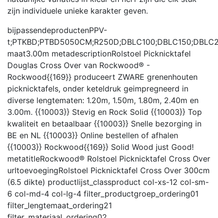
zijn individuele unieke karakter geven.
bijpassendeproducten
PPV-
t;PTKBD;PTBD5050CM;R250D;DBLC100;DBLC150;DBLC2
maat
3.00m
metadescription
Rolstoel Picknicktafel
Douglas Cross Over van Rockwood® -
Rockwood{{169}} produceert ZWARE grenenhouten
picknicktafels, onder keteldruk geimpregneerd in
diverse lengtematen: 1.20m, 1.50m, 1.80m, 2.40m en
3.00m. {{10003}} Stevig en Rock Solid {{10003}} Top
kwaliteit en betaalbaar {{10003}} Snelle bezorging in
BE en NL {{10003}} Online bestellen of afhalen
{{10003}} Rockwood{{169}} Solid Wood just Good!
metatitle
Rockwood® Rolstoel Picknicktafel Cross Over
urltoevoeging
Rolstoel Picknicktafel Cross Over 300cm
(6.5 dikte)
productlijst_class
product col-xs-12 col-sm-
6 col-md-4 col-lg-4
filter_productgroep_ordering
01
filter_lengtemaat_ordering
21
filter_materiaal_ordering
02