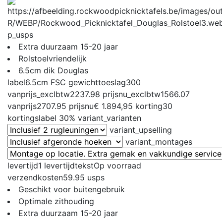
p_usps
Extra duurzaam 15-20 jaar
Rolstoelvriendelijk
6.5cm dik Douglas
label
6.5cm FSC
gewichttoeslag
300
vanprijs_exclbtw
2237.98
prijsnu_exclbtw
1566.07
vanprijs
2707.95
prijsnu
€ 1.894,95
korting
30
kortingslabel
30%
variant_varianten
variant_upselling
variant_montages
levertijd
1
levertijdtekst
Op voorraad
verzendkosten
59.95
usps
Geschikt voor buitengebruik
Optimale zithouding
Extra duurzaam 15-20 jaar