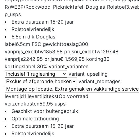
p_usps
Extra duurzaam 15-20 jaar
Rolstoelvriendelijk
6.5cm dik Douglas
label
6.5cm FSC
gewichttoeslag
300
vanprijs_exclbtw
1853.68
prijsnu_exclbtw
1297.48
vanprijs
2242.95
prijsnu
€ 1.569,95
korting
30
kortingslabel
30%
variant_varianten
variant_upselling
variant_montages
levertijd
1
levertijdtekst
Op voorraad
verzendkosten
59.95
usps
Geschikt voor buitengebruik
Optimale zithouding
Extra duurzaam 15-20 jaar
Rolstoelvriendelijk