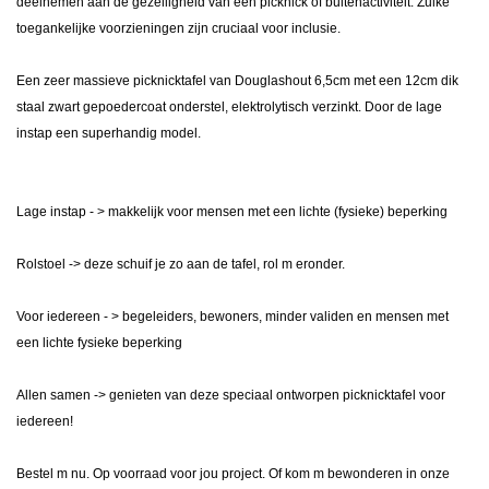
deelnemen aan de gezelligheid van een picknick of buitenactiviteit. Zulke
toegankelijke voorzieningen zijn cruciaal voor inclusie.
Een zeer massieve picknicktafel van Douglashout 6,5cm met een 12cm dik
staal zwart gepoedercoat onderstel,
elektrolytisch verzinkt
. Door de lage
instap een superhandig model.
Lage instap - > makkelijk voor mensen met een lichte (fysieke) beperking
Rolstoel -> deze schuif je zo aan de tafel, rol m eronder.
Voor iedereen - > begeleiders, bewoners, minder validen en mensen met
een lichte fysieke beperking
Allen samen -> genieten van deze speciaal ontworpen picknicktafel voor
iedereen!
Bestel m nu. Op voorraad voor jou project. Of kom m bewonderen in onze