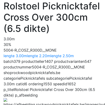
Rolstoel Picknicktafel
Cross Over 300cm
(6.5 dikte)
3.00m
30%
5004-R_COSZ_R300D__MONE
lengte 3.00m
lengte 2.20m
lengte 2.50m
batch
379
productteller
1407
productvarianten
547
productnummer
5004-R_COSZ_R300D__MONE
shop
rockwoodpicknicktafels.be
categorie
Picknicktafels
subcategorie
Picknicktafel
3.00m
catid
6
ordering
1550
speedid
1652
p_titel
Rolstoel Picknicktafel Cross Over 300cm (6.5
dikte)
p_afbeelding