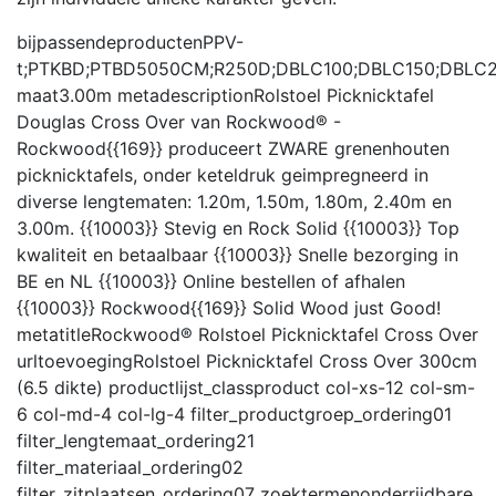
bijpassendeproducten
PPV-
t;PTKBD;PTBD5050CM;R250D;DBLC100;DBLC150;DBLC2
maat
3.00m
metadescription
Rolstoel Picknicktafel
Douglas Cross Over van Rockwood® -
Rockwood{{169}} produceert ZWARE grenenhouten
picknicktafels, onder keteldruk geimpregneerd in
diverse lengtematen: 1.20m, 1.50m, 1.80m, 2.40m en
3.00m. {{10003}} Stevig en Rock Solid {{10003}} Top
kwaliteit en betaalbaar {{10003}} Snelle bezorging in
BE en NL {{10003}} Online bestellen of afhalen
{{10003}} Rockwood{{169}} Solid Wood just Good!
metatitle
Rockwood® Rolstoel Picknicktafel Cross Over
urltoevoeging
Rolstoel Picknicktafel Cross Over 300cm
(6.5 dikte)
productlijst_class
product col-xs-12 col-sm-
6 col-md-4 col-lg-4
filter_productgroep_ordering
01
filter_lengtemaat_ordering
21
filter_materiaal_ordering
02
filter_zitplaatsen_ordering
07
zoektermen
onderrijdbare