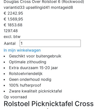
Douglas Cross Over Rolstoel 6 (Rockwood)
variantid
33
upsellingid
41
montageid
8
€
2242.95
€ 1.569,95
€
1853.68
1297.48
excl. btw
Aantal
In mijn winkelwagen
Geschikt voor buitengebruik
Optimale zithouding
Extra duurzaam 15-20 jaar
Rolstoelvriendelijk
Geen onderhoud nodig
100% hufterproof
Zware kwaliteit picknicktafel
Op voorraad
Rolstoel Picknicktafel Cross