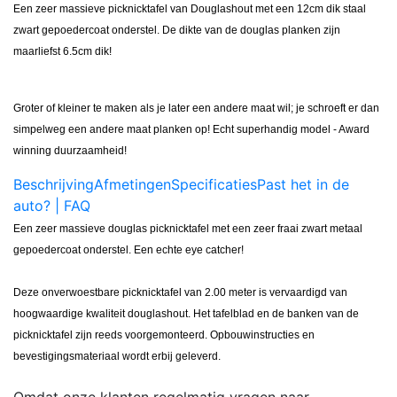
Een zeer massieve picknicktafel van Douglashout met een 12cm dik staal
zwart gepoedercoat onderstel. De dikte van de douglas planken zijn
maarliefst 6.5cm dik!
Groter of kleiner te maken als je later een andere maat wil; je schroeft er dan
simpelweg een andere maat planken op! Echt superhandig model - Award
winning duurzaamheid!
Beschrijving
Afmetingen
Specificaties
Past het in de
auto? | FAQ
Een zeer massieve douglas picknicktafel met een zeer fraai zwart metaal
gepoedercoat onderstel. Een echte eye catcher!
Deze onverwoestbare picknicktafel van 2.00 meter is vervaardigd van
hoogwaardige kwaliteit douglashout. Het tafelblad en de banken van de
picknicktafel zijn reeds voorgemonteerd. Opbouwinstructies en
bevestigingsmateriaal wordt erbij geleverd.
Omdat onze klanten regelmatig vragen naar