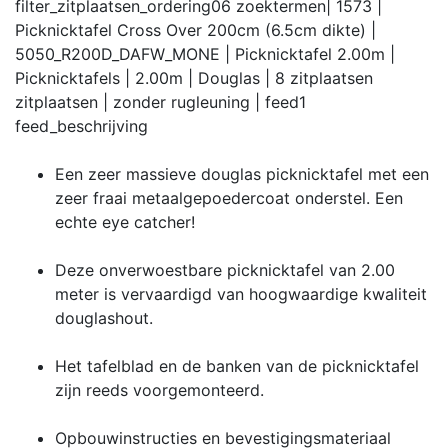
filter_zitplaatsen_ordering
06
zoektermen
| 1573 |
Picknicktafel Cross Over 200cm (6.5cm dikte) |
5050_R200D_DAFW_MONE | Picknicktafel 2.00m |
Picknicktafels | 2.00m | Douglas | 8 zitplaatsen
zitplaatsen | zonder rugleuning |
feed
1
feed_beschrijving
Een zeer massieve douglas picknicktafel met een
zeer fraai metaalgepoedercoat onderstel. Een
echte eye catcher!
Deze onverwoestbare picknicktafel van 2.00
meter is vervaardigd van hoogwaardige kwaliteit
douglashout.
Het tafelblad en de banken van de picknicktafel
zijn reeds voorgemonteerd.
Opbouwinstructies en bevestigingsmateriaal