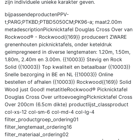
zijn individuele unieke karakter geven.
bijpassendeproducten
PPV-
t;PARG;PTKBD;PTBD5050CM;PK96-a;
maat
2.00m
metadescription
Picknicktafel Douglas Cross Over van
Rockwood® - Rockwood{{169}} produceert ZWARE
grenenhouten picknicktafels, onder keteldruk
geimpregneerd in diverse lengtematen: 1.20m, 1.50m,
1.80m, 2.40m en 3.00m. {{10003}} Stevig en Rock
Solid {{10003}} Top kwaliteit en betaalbaar {{10003}}
Snelle bezorging in BE en NL {{10003}} Online
bestellen of afhalen {{10003}} Rockwood{{169}} Solid
Wood just Good!
metatitle
Rockwood® Picknicktafel
Douglas Cross Over
urltoevoeging
Picknicktafel Cross
Over 200cm (6.5cm dikte)
productlijst_class
product
col-xs-12 col-sm-6 col-md-4 col-lg-4
filter_productgroep_ordering
01
filter_lengtemaat_ordering
16
filter_materiaal_ordering
02