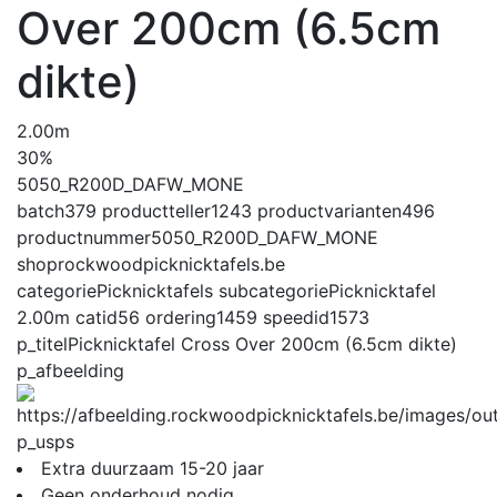
Over 200cm (6.5cm
dikte)
2.00m
30%
5050_R200D_DAFW_MONE
batch
379
productteller
1243
productvarianten
496
productnummer
5050_R200D_DAFW_MONE
shop
rockwoodpicknicktafels.be
categorie
Picknicktafels
subcategorie
Picknicktafel
2.00m
catid
56
ordering
1459
speedid
1573
p_titel
Picknicktafel Cross Over 200cm (6.5cm dikte)
p_afbeelding
p_usps
Extra duurzaam 15-20 jaar
Geen onderhoud nodig