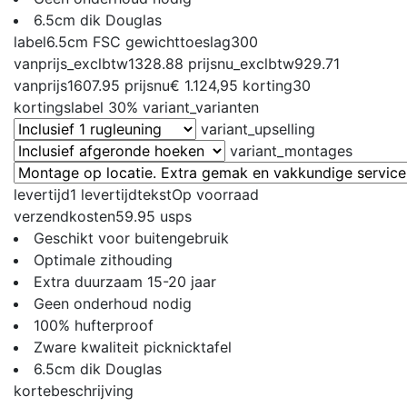
6.5cm dik Douglas
label
6.5cm FSC
gewichttoeslag
300
vanprijs_exclbtw
1328.88
prijsnu_exclbtw
929.71
vanprijs
1607.95
prijsnu
€ 1.124,95
korting
30
kortingslabel
30%
variant_varianten
variant_upselling
variant_montages
levertijd
1
levertijdtekst
Op voorraad
verzendkosten
59.95
usps
Geschikt voor buitengebruik
Optimale zithouding
Extra duurzaam 15-20 jaar
Geen onderhoud nodig
100% hufterproof
Zware kwaliteit picknicktafel
6.5cm dik Douglas
kortebeschrijving