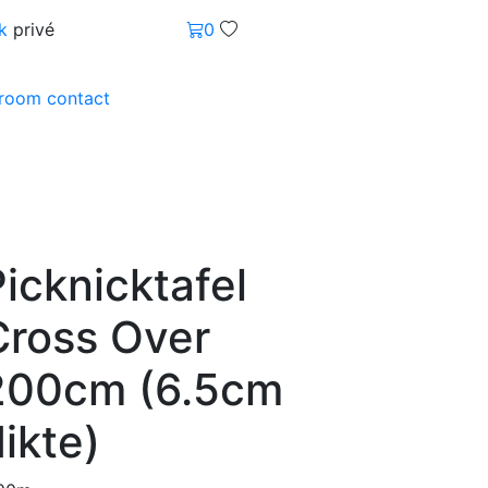
k
privé
0
wroom
contact
icknicktafel
Cross Over
200cm (6.5cm
ikte)