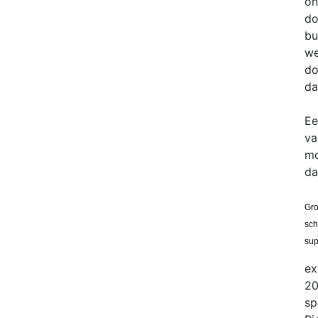
on
do
bu
we
do
da
Ee
va
mo
da
Gro
sch
sup
ex
20
sp