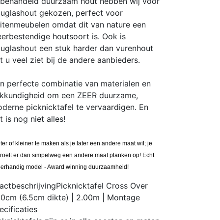
behandeld duurzaam hout hebben wij voor
uglashout gekozen, perfect voor
itenmeubelen omdat dit van nature een
erbestendige houtsoort is. Ook is
uglashout een stuk harder dan vurenhout
t u veel ziet bij de andere aanbieders.
n perfecte combinatie van materialen en
kkundigheid om een ZEER duurzame,
derne picknicktafel te vervaardigen. En
t is nog niet alles!
ter of kleiner te maken als je later een andere maat wil; je
roeft er dan simpelweg een andere maat planken op! Echt
erhandig model - Award winning duurzaamheid!
actbeschrijving
Picknicktafel Cross Over
0cm (6.5cm dikte) | 2.00m | Montage
ecificaties