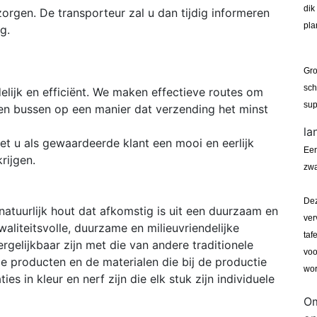
dik
zorgen. De transporteur zal u dan tijdig informeren
pla
g.
Gro
sch
elijk en efficiënt. We maken effectieve routes om
sup
en bussen op een manier dat verzending het minst
la
t u als gewaardeerde klant een mooi en eerlijk
Een
rijgen.
zwa
Dez
natuurlijk hout dat afkomstig is uit een duurzaam en
ver
waliteitsvolle, duurzame en milieuvriendelijke
taf
rgelijkbaar zijn met die van andere traditionele
voo
e producten en de materialen die bij de productie
wor
es in kleur en nerf zijn die elk stuk zijn individuele
Om