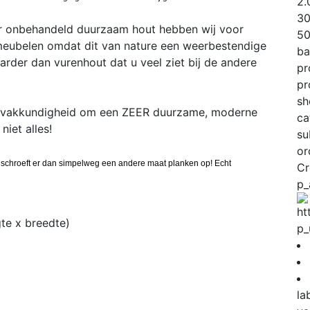
2
3
r onbehandeld duurzaam hout hebben wij voor
5
meubelen omdat dit van nature een weerbestendige
ba
arder dan vurenhout dat u veel ziet bij de andere
pr
pr
sh
n vakkundigheid om een ZEER duurzame, moderne
ca
niet alles!
su
or
 je schroeft er dan simpelweg een andere maat planken op! Echt
Cr
p_
te x breedte)
p_
la