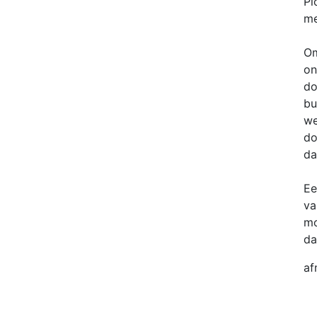
Pi
me
Om
on
do
bu
we
do
da
Ee
va
mo
da
af