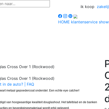
ik koop
zakelij
HOME
klantenservice
sho
P
t in de auto? | FAQ
zwart metaal gepoedercoat onderstel. Een echte eye catcher!
d
rdigd van hoogwaardige kwaliteit douglashout. Het tafelblad en de banken
cties en bevestigingsmateriaal wordt erbij geleverd.