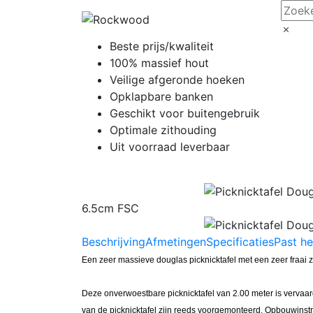
Beste prijs/kwaliteit
100% massief hout
Veilige afgeronde hoeken
Opklapbare banken
Geschikt voor buitengebruik
Optimale zithouding
Uit voorraad leverbaar
6.5cm FSC
Beschrijving
Afmetingen
Specificaties
Past he
Een zeer massieve douglas picknicktafel met een zeer fraai 
Deze onverwoestbare picknicktafel van 2.00 meter is vervaa
van de picknicktafel zijn reeds voorgemonteerd. Opbouwinstru