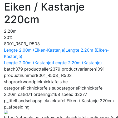
Eiken / Kastanje
220cm
2.20m
30%
8001_R503_ R503
Lengte 2.00m (Eiken-Kastanje)
Lengte 2.20m (Eiken-
Kastanje)
Lengte 2.00m (Kastanje)
Lengte 2.20m (Kastanje)
batch
379
productteller
2379
productvarianten
1091
productnummer
8001_R503_ R503
shop
rockwoodpicknicktafels.be
categorie
Picknicktafels
subcategorie
Picknicktafel
2.20m
catid
71
ordering
2168
speedid
2277
p_titel
Landschapspicknicktafel Eiken / Kastanje 220cm
p_afbeelding