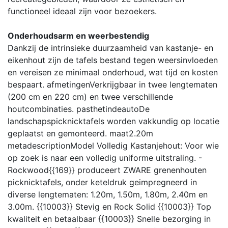
functioneel ideaal zijn voor bezoekers.
Onderhoudsarm en weerbestendig
Dankzij de intrinsieke duurzaamheid van kastanje- en
eikenhout zijn de tafels bestand tegen weersinvloeden
en vereisen ze minimaal onderhoud, wat tijd en kosten
bespaart.
afmetingen
Verkrijgbaar in twee lengtematen
(200 cm en 220 cm) en twee verschillende
houtcombinaties.
pasthetindeauto
De
landschapspicknicktafels worden vakkundig op locatie
geplaatst en gemonteerd.
maat
2.20m
metadescription
Model Volledig Kastanjehout: Voor wie
op zoek is naar een volledig uniforme uitstraling. -
Rockwood{{169}} produceert ZWARE grenenhouten
picknicktafels, onder keteldruk geimpregneerd in
diverse lengtematen: 1.20m, 1.50m, 1.80m, 2.40m en
3.00m. {{10003}} Stevig en Rock Solid {{10003}} Top
kwaliteit en betaalbaar {{10003}} Snelle bezorging in