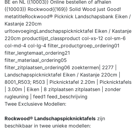
BE en NL {{10003}} Online bestellen of afhalen
{{10003}} Rockwood{{169}} Solid Wood just Good!
metatitle
Rockwood® Picknick Landschapsbank Eiken /
Kastanje 220cm
urltoevoeging
Landschapspicknicktafel Eiken / Kastanje
220cm
productlijst_class
product col-xs-12 col-sm-6
col-md-4 col-lg-4
filter_productgroep_ordering
01
filter_lengtemaat_ordering
21
filter_materiaal_ordering
05
filter_zitplaatsen_ordering
06
zoektermen
| 2277 |
Landschapspicknicktafel Eiken / Kastanje 220cm |
8001_R503; R503 | Picknicktafel 2.20m | Picknicktafels
| 3.00m | Eiken | 8 zitplaatsen zitplaatsen | zonder
rugleuning |
feed
1
feed_beschrijving
Twee Exclusieve Modellen:
Rockwood® Landschapspicknicktafels
zijn
beschikbaar in twee unieke modellen: