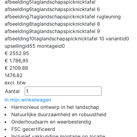
afbeelding5tag
landschapspicknicktafel
afbeelding6tag
landschapspicknicktafel 6
afbeelding7tag
landschapspicknicktafel rugleuning
afbeelding8tag
landschapspicknicktafel 8
afbeelding9tag
landschapspicknicktafel 9
afbeelding10tag
landschapspicknicktafel 10
variantid
0
upsellingid
55
montageid
0
€
2552.95
€ 1.786,95
€
2109.88
1476.82
excl. btw
Aantal
In mijn winkelwagen
Harmonieus ontwerp in het landschap
Natuurlijke duurzaamheid en robuustheid
Onderhoudsarm en weerbestendig
FSC gecertificeerd
Inclusief vakkundige montage op locatie