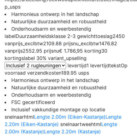
p_usps
Harmonieus ontwerp in het landschap
Natuurlijke duurzaamheid en robuustheid
Onderhoudsarm en weerbestendig
label
Duurzaamheidsklasse 2-3
gewichttoeslag
2450
vanprijs_exclbtw
2109.88
prijsnu_exclbtw
1476.82
vanprijs
2552.95
prijsnu
€ 1.786,95
korting
30
kortingslabel
30%
variant_upselling
levertijd
1
levertijdtekst
Op
voorraad
verzendkosten
189.95
usps
Harmonieus ontwerp in het landschap
Natuurlijke duurzaamheid en robuustheid
Onderhoudsarm en weerbestendig
FSC gecertificeerd
Inclusief vakkundige montage op locatie
snelnaarhtml
Lengte 2.00m (Eiken-Kastanje)
Lengte
2.20m (Eiken-Kastanje)
snelnaartweehtml
Lengte
2.00m (Kastanje)
Lengte 2.20m (Kastanje)