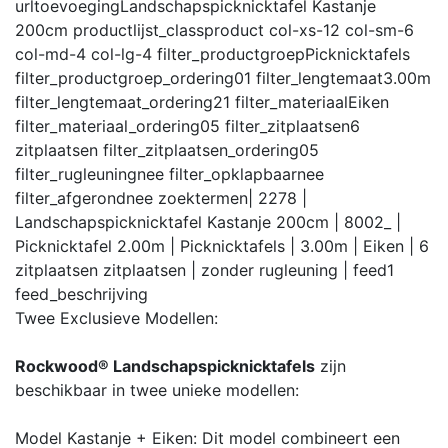
urltoevoeging
Landschapspicknicktafel Kastanje
200cm
productlijst_class
product col-xs-12 col-sm-6
col-md-4 col-lg-4
filter_productgroep
Picknicktafels
filter_productgroep_ordering
01
filter_lengtemaat
3.00m
filter_lengtemaat_ordering
21
filter_materiaal
Eiken
filter_materiaal_ordering
05
filter_zitplaatsen
6
zitplaatsen
filter_zitplaatsen_ordering
05
filter_rugleuning
nee
filter_opklapbaar
nee
filter_afgerond
nee
zoektermen
| 2278 |
Landschapspicknicktafel Kastanje 200cm | 8002_ |
Picknicktafel 2.00m | Picknicktafels | 3.00m | Eiken | 6
zitplaatsen zitplaatsen | zonder rugleuning |
feed
1
feed_beschrijving
Twee Exclusieve Modellen:
Rockwood® Landschapspicknicktafels
zijn
beschikbaar in twee unieke modellen:
Model Kastanje + Eiken: Dit model combineert een