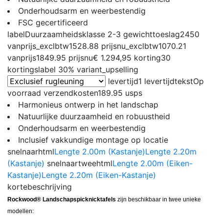
Onderhoudsarm en weerbestendig
FSC gecertificeerd
label
Duurzaamheidsklasse 2-3
gewichttoeslag
2450
vanprijs_exclbtw
1528.88
prijsnu_exclbtw
1070.21
vanprijs
1849.95
prijsnu
€ 1.294,95
korting
30
kortingslabel
30%
variant_upselling
levertijd
1
levertijdtekst
Op
voorraad
verzendkosten
189.95
usps
Harmonieus ontwerp in het landschap
Natuurlijke duurzaamheid en robuustheid
Onderhoudsarm en weerbestendig
Inclusief vakkundige montage op locatie
snelnaarhtml
Lengte 2.00m (Kastanje)
Lengte 2.20m
(Kastanje)
snelnaartweehtml
Lengte 2.00m (Eiken-
Kastanje)
Lengte 2.20m (Eiken-Kastanje)
kortebeschrijving
Rockwood® Landschapspicknicktafels
zijn beschikbaar in twee unieke
modellen: