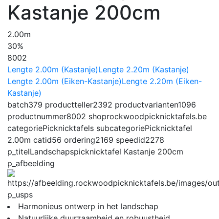
Kastanje 200cm
2.00m
30%
8002
Lengte 2.00m (Kastanje)
Lengte 2.20m (Kastanje)
Lengte 2.00m (Eiken-Kastanje)
Lengte 2.20m (Eiken-
Kastanje)
batch
379
productteller
2392
productvarianten
1096
productnummer
8002
shop
rockwoodpicknicktafels.be
categorie
Picknicktafels
subcategorie
Picknicktafel
2.00m
catid
56
ordering
2169
speedid
2278
p_titel
Landschapspicknicktafel Kastanje 200cm
p_afbeelding
p_usps
Harmonieus ontwerp in het landschap
Natuurlijke duurzaamheid en robuustheid