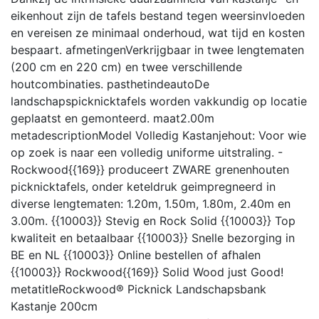
eikenhout zijn de tafels bestand tegen weersinvloeden
en vereisen ze minimaal onderhoud, wat tijd en kosten
bespaart.
afmetingen
Verkrijgbaar in twee lengtematen
(200 cm en 220 cm) en twee verschillende
houtcombinaties.
pasthetindeauto
De
landschapspicknicktafels worden vakkundig op locatie
geplaatst en gemonteerd.
maat
2.00m
metadescription
Model Volledig Kastanjehout: Voor wie
op zoek is naar een volledig uniforme uitstraling. -
Rockwood{{169}} produceert ZWARE grenenhouten
picknicktafels, onder keteldruk geimpregneerd in
diverse lengtematen: 1.20m, 1.50m, 1.80m, 2.40m en
3.00m. {{10003}} Stevig en Rock Solid {{10003}} Top
kwaliteit en betaalbaar {{10003}} Snelle bezorging in
BE en NL {{10003}} Online bestellen of afhalen
{{10003}} Rockwood{{169}} Solid Wood just Good!
metatitle
Rockwood® Picknick Landschapsbank
Kastanje 200cm