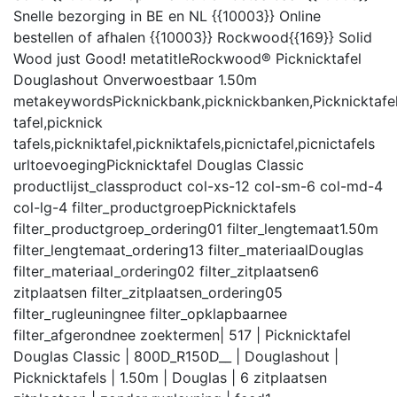
Snelle bezorging in BE en NL {{10003}} Online
bestellen of afhalen {{10003}} Rockwood{{169}} Solid
Wood just Good!
metatitle
Rockwood® Picknicktafel
Douglashout Onverwoestbaar 1.50m
metakeywords
Picknickbank,picknickbanken,Picknicktafel
tafel,picknick
tafels,pickniktafel,pickniktafels,picnictafel,picnictafels
urltoevoeging
Picknicktafel Douglas Classic
productlijst_class
product col-xs-12 col-sm-6 col-md-4
col-lg-4
filter_productgroep
Picknicktafels
filter_productgroep_ordering
01
filter_lengtemaat
1.50m
filter_lengtemaat_ordering
13
filter_materiaal
Douglas
filter_materiaal_ordering
02
filter_zitplaatsen
6
zitplaatsen
filter_zitplaatsen_ordering
05
filter_rugleuning
nee
filter_opklapbaar
nee
filter_afgerond
nee
zoektermen
| 517 | Picknicktafel
Douglas Classic | 800D_R150D__ | Douglashout |
Picknicktafels | 1.50m | Douglas | 6 zitplaatsen