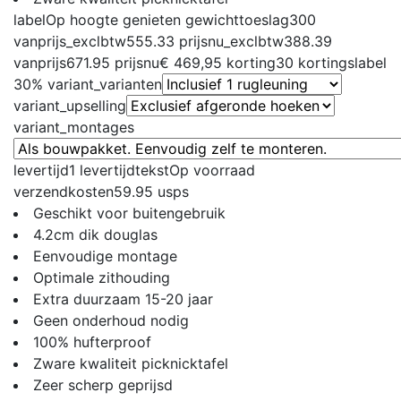
label
Op hoogte genieten
gewichttoeslag
300
vanprijs_exclbtw
555.33
prijsnu_exclbtw
388.39
vanprijs
671.95
prijsnu
€ 469,95
korting
30
kortingslabel
30%
variant_varianten
variant_upselling
variant_montages
levertijd
1
levertijdtekst
Op voorraad
verzendkosten
59.95
usps
Geschikt voor buitengebruik
4.2cm dik douglas
Eenvoudige montage
Optimale zithouding
Extra duurzaam 15-20 jaar
Geen onderhoud nodig
100% hufterproof
Zware kwaliteit picknicktafel
Zeer scherp geprijsd