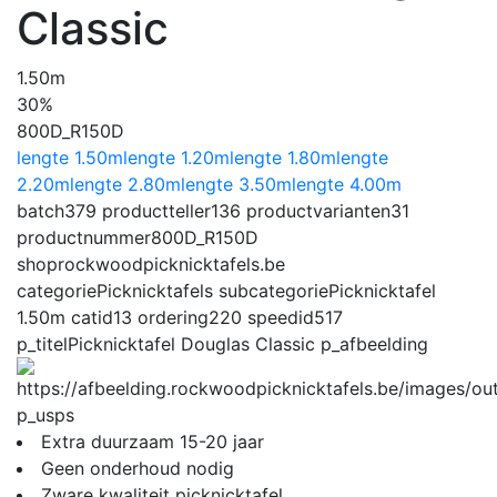
Classic
1.50m
30%
800D_R150D
lengte 1.50m
lengte 1.20m
lengte 1.80m
lengte
2.20m
lengte 2.80m
lengte 3.50m
lengte 4.00m
batch
379
productteller
136
productvarianten
31
productnummer
800D_R150D
shop
rockwoodpicknicktafels.be
categorie
Picknicktafels
subcategorie
Picknicktafel
1.50m
catid
13
ordering
220
speedid
517
p_titel
Picknicktafel Douglas Classic
p_afbeelding
p_usps
Extra duurzaam 15-20 jaar
Geen onderhoud nodig
Zware kwaliteit picknicktafel