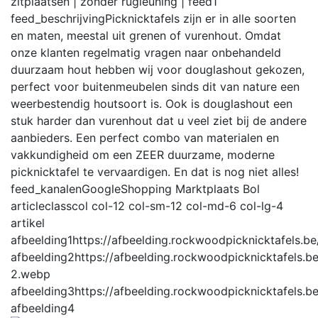
zitplaatsen | zonder rugleuning |
feed
1
feed_beschrijving
Picknicktafels zijn er in alle soorten
en maten, meestal uit grenen of vurenhout. Omdat
onze klanten regelmatig vragen naar onbehandeld
duurzaam hout hebben wij voor douglashout gekozen,
perfect voor buitenmeubelen sinds dit van nature een
weerbestendig houtsoort is. Ook is douglashout een
stuk harder dan vurenhout dat u veel ziet bij de andere
aanbieders. Een perfect combo van materialen en
vakkundigheid om een ZEER duurzame, moderne
picknicktafel te vervaardigen. En dat is nog niet alles!
feed_kanalen
GoogleShopping Marktplaats Bol
articleclass
col col-12 col-sm-12 col-md-6 col-lg-4
artikel
afbeelding1
https://afbeelding.rockwoodpicknicktafels
afbeelding2
https://afbeelding.rockwoodpicknicktafels
2.webp
afbeelding3
https://afbeelding.rockwoodpicknicktafels
afbeelding4