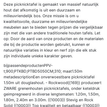
Deze picknicktafel is gemaakt van massief natuurlijk
hout dat afkomstig is uit een duurzaam en
milieuvriendelijk bos. Onze missie is om u
kwaliteitsvolle, duurzame en milieuvriendelijke
meubelen aan te bieden tegen prijzen die vergelijkbaar
zijn met die van andere traditionele houten tafels. Let
op: Door de aard van onze producten en de materialen
die bij de productie worden gebruikt, kunnen er
natuurlijke variaties in kleur en nerf zijn die elk stuk
zijn individuele unieke karakter geven.
bijpassendeproducten
PPV-
t;900;PTKBD;PTBD5050CM;310;
maat
1.50m
metadescription
Een onverwoestbare picknicktafel
1.50m uit douglashout. - Rockwood{{169}} produceert
ZWARE grenenhouten picknicktafels, onder keteldruk
geimpregneerd in diverse lengtematen: 1.20m, 1.50m,
1.80m, 2.40m en 3.00m. {{10003}} Stevig en Rock
Solid {{10003}} Top kwaliteit en betaalbaar {{10003}}