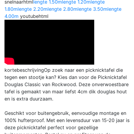
snelnaarhtml
lengte 1.50m
lengte 1.20m
lengte
1.80m
lengte 2.20m
lengte 2.80m
lengte 3.50m
lengte
4.00m
youtubehtml
kortebeschrijving
Op zoek naar een picknicktafel die
tegen een stootje kan? Kies dan voor de Picknicktafel
Douglas Classic van Rockwood. Deze onverwoestbare
tafel is gemaakt van maar liefst 4cm dik douglas hout
en is extra duurzaam.
Geschikt voor buitengebruik, eenvoudige montage en
100% hufterproof. Met een levensduur van 15-20 jaar is
deze picknicktafel perfect voor gezellige