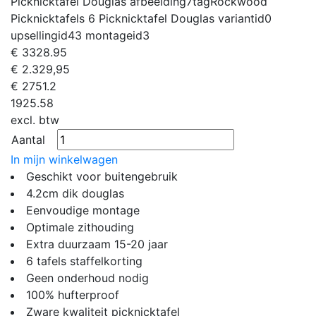
Picknicktafel Douglas
afbeelding7tag
Rockwood
Picknicktafels 6 Picknicktafel Douglas
variantid
0
upsellingid
43
montageid
3
€
3328.95
€ 2.329,95
€
2751.2
1925.58
excl. btw
Aantal
In mijn winkelwagen
Geschikt voor buitengebruik
4.2cm dik douglas
Eenvoudige montage
Optimale zithouding
Extra duurzaam 15-20 jaar
6 tafels staffelkorting
Geen onderhoud nodig
100% hufterproof
Zware kwaliteit picknicktafel