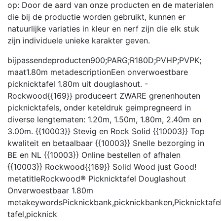
op: Door de aard van onze producten en de materialen
die bij de productie worden gebruikt, kunnen er
natuurlijke variaties in kleur en nerf zijn die elk stuk
zijn individuele unieke karakter geven.
bijpassendeproducten
900;PARG;R180D;PVHP;PVPK;
maat
1.80m
metadescription
Een onverwoestbare
picknicktafel 1.80m uit douglashout. -
Rockwood{{169}} produceert ZWARE grenenhouten
picknicktafels, onder keteldruk geimpregneerd in
diverse lengtematen: 1.20m, 1.50m, 1.80m, 2.40m en
3.00m. {{10003}} Stevig en Rock Solid {{10003}} Top
kwaliteit en betaalbaar {{10003}} Snelle bezorging in
BE en NL {{10003}} Online bestellen of afhalen
{{10003}} Rockwood{{169}} Solid Wood just Good!
metatitle
Rockwood® Picknicktafel Douglashout
Onverwoestbaar 1.80m
metakeywords
Picknickbank,picknickbanken,Picknicktafel
tafel,picknick