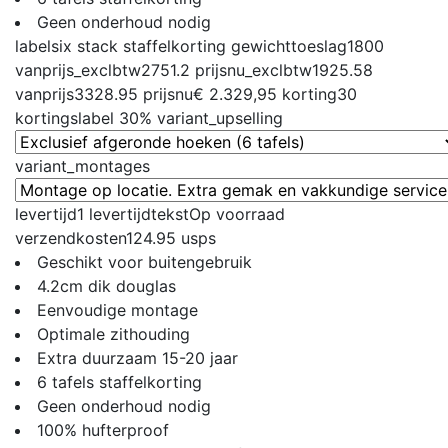
Geen onderhoud nodig
label
six stack staffelkorting
gewichttoeslag
1800
vanprijs_exclbtw
2751.2
prijsnu_exclbtw
1925.58
vanprijs
3328.95
prijsnu
€ 2.329,95
korting
30
kortingslabel
30%
variant_upselling
variant_montages
levertijd
1
levertijdtekst
Op voorraad
verzendkosten
124.95
usps
Geschikt voor buitengebruik
4.2cm dik douglas
Eenvoudige montage
Optimale zithouding
Extra duurzaam 15-20 jaar
6 tafels staffelkorting
Geen onderhoud nodig
100% hufterproof