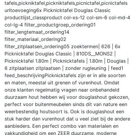
tafels,pickniktafel,pickniktafels,picnictafel,picnictafels
urltoevoeging
6x Picknicktafel Douglas Classic
productlijst_class
product col-xs-12 col-sm-6 col-md-4
col-lg-4
filter_productgroep_ordering
01
filter_lengtemaat_ordering
14
filter_materiaal_ordering
02
filter_zitplaatsen_ordering
05
zoektermen
| 626 | 6x
Picknicktafel Douglas Classic | 810DS__MONS2 |
Picknicktafel 1.80m | Picknicktafels | 1.80m | Douglas |
6 zitplaatsen zitplaatsen | zonder rugleuning |
feed
1
feed_beschrijving
Picknicktafels zijn er in alle soorten
en maten, meestal uit grenen of vurenhout. Omdat
onze klanten regelmatig vragen naar onbehandeld
duurzaam hout hebben wij voor douglashout gekozen,
perfect voor buitenmeubelen sinds dit van nature een
weerbestendig houtsoort is. Ook is douglashout een
stuk harder dan vurenhout dat u veel ziet bij de andere
aanbieders. Een perfect combo van materialen en
vakkundigheid om een ZEER duurzame, moderne