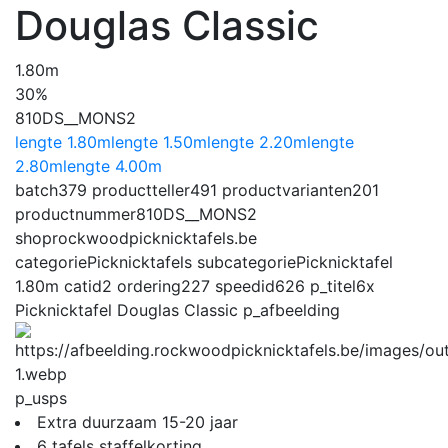
Douglas Classic
1.80m
30%
810DS__MONS2
lengte 1.80m
lengte 1.50m
lengte 2.20m
lengte
2.80m
lengte 4.00m
batch
379
productteller
491
productvarianten
201
productnummer
810DS__MONS2
shop
rockwoodpicknicktafels.be
categorie
Picknicktafels
subcategorie
Picknicktafel
1.80m
catid
2
ordering
227
speedid
626
p_titel
6x
Picknicktafel Douglas Classic
p_afbeelding
p_usps
Extra duurzaam 15-20 jaar
6 tafels staffelkorting