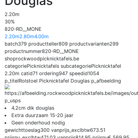
Douglas
2.20m
30%
820-RD__MONE
2.20m
2.80m
4.00m
batch
379
productteller
809
productvarianten
299
productnummer
820-RD__MONE
shop
rockwoodpicknicktafels.be
categorie
Picknicktafels
subcategorie
Picknicktafel
2.20m
catid
71
ordering
947
speedid
1054
p_titel
Rolstoel Picknicktafel Douglas
p_afbeelding
p_usps
4.2cm dik douglas
Extra duurzaam 15-20 jaar
Geen onderhoud nodig
gewichttoeslag
300
vanprijs_exclbtw
673.51
prijsnu_exclbtw
471.03
vanprijs
814.95
prijsnu
€ 569,95