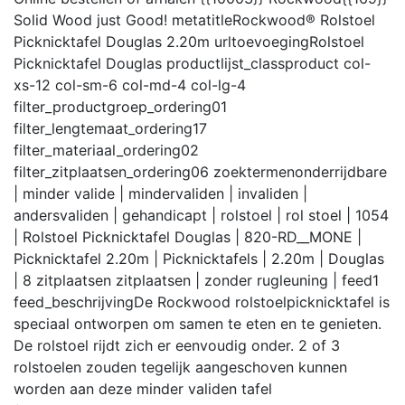
Solid Wood just Good!
metatitle
Rockwood® Rolstoel
Picknicktafel Douglas 2.20m
urltoevoeging
Rolstoel
Picknicktafel Douglas
productlijst_class
product col-
xs-12 col-sm-6 col-md-4 col-lg-4
filter_productgroep_ordering
01
filter_lengtemaat_ordering
17
filter_materiaal_ordering
02
filter_zitplaatsen_ordering
06
zoektermen
onderrijdbare
| minder valide | mindervaliden | invaliden |
andersvaliden | gehandicapt | rolstoel | rol stoel | 1054
| Rolstoel Picknicktafel Douglas | 820-RD__MONE |
Picknicktafel 2.20m | Picknicktafels | 2.20m | Douglas
| 8 zitplaatsen zitplaatsen | zonder rugleuning |
feed
1
feed_beschrijving
De Rockwood rolstoelpicknicktafel is
speciaal ontworpen om samen te eten en te genieten.
De rolstoel rijdt zich er eenvoudig onder. 2 of 3
rolstoelen zouden tegelijk aangeschoven kunnen
worden aan deze minder validen tafel