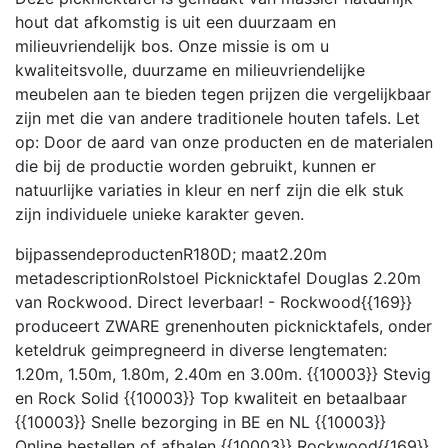
hout dat afkomstig is uit een duurzaam en
milieuvriendelijk bos. Onze missie is om u
kwaliteitsvolle, duurzame en milieuvriendelijke
meubelen aan te bieden tegen prijzen die vergelijkbaar
zijn met die van andere traditionele houten tafels. Let
op: Door de aard van onze producten en de materialen
die bij de productie worden gebruikt, kunnen er
natuurlijke variaties in kleur en nerf zijn die elk stuk
zijn individuele unieke karakter geven.
bijpassendeproducten
R180D;
maat
2.20m
metadescription
Rolstoel Picknicktafel Douglas 2.20m
van Rockwood. Direct leverbaar! - Rockwood{{169}}
produceert ZWARE grenenhouten picknicktafels, onder
keteldruk geimpregneerd in diverse lengtematen:
1.20m, 1.50m, 1.80m, 2.40m en 3.00m. {{10003}} Stevig
en Rock Solid {{10003}} Top kwaliteit en betaalbaar
{{10003}} Snelle bezorging in BE en NL {{10003}}
Online bestellen of afhalen {{10003}} Rockwood{{169}}