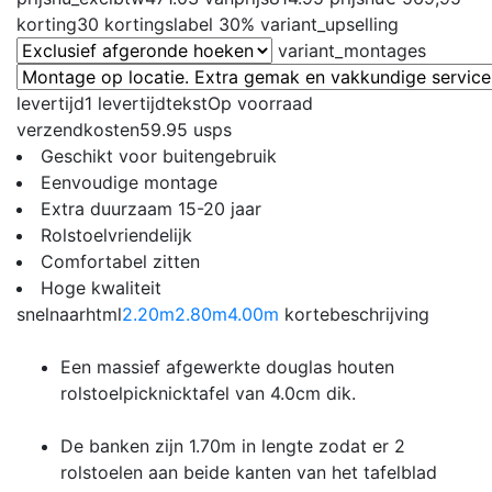
korting
30
kortingslabel
30%
variant_upselling
variant_montages
levertijd
1
levertijdtekst
Op voorraad
verzendkosten
59.95
usps
Geschikt voor buitengebruik
Eenvoudige montage
Extra duurzaam 15-20 jaar
Rolstoelvriendelijk
Comfortabel zitten
Hoge kwaliteit
snelnaarhtml
2.20m
2.80m
4.00m
kortebeschrijving
Een massief afgewerkte douglas houten
rolstoelpicknicktafel van 4.0cm dik.
De banken zijn 1.70m in lengte zodat er 2
rolstoelen aan beide kanten van het tafelblad