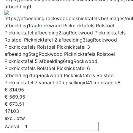
afbeelding9
afbeelding1tag
Rockwood Picknicktafels Rolstoel
Picknicktafel
afbeelding2tag
Rockwood Picknicktafels
Rolstoel Picknicktafel 2
afbeelding3tag
Rockwood
Picknicktafels Rolstoel Picknicktafel 3
afbeelding5tag
Rockwood Picknicktafels Rolstoel
Picknicktafel 5
afbeelding6tag
Rockwood
Picknicktafels Rolstoel Picknicktafel 6
afbeelding7tag
Rockwood Picknicktafels Rolstoel
Picknicktafel 7
variantid
0
upsellingid
41
montageid
8
€
814.95
€ 569,95
€
673.51
471.03
excl. btw
Aantal