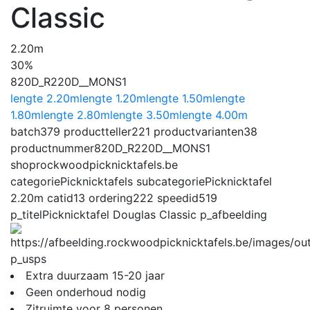
Classic
2.20m
30%
820D_R220D__MONS1
lengte 2.20m
lengte 1.20m
lengte 1.50m
lengte
1.80m
lengte 2.80m
lengte 3.50m
lengte 4.00m
batch
379
productteller
221
productvarianten
38
productnummer
820D_R220D__MONS1
shop
rockwoodpicknicktafels.be
categorie
Picknicktafels
subcategorie
Picknicktafel
2.20m
catid
13
ordering
222
speedid
519
p_titel
Picknicktafel Douglas Classic
p_afbeelding
p_usps
Extra duurzaam 15-20 jaar
Geen onderhoud nodig
Zitruimte voor 8 personen