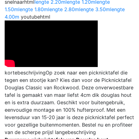
snelnaarhtml
lengte 2.20m
lengte 1.20m
lengte
1.50m
lengte 1.80m
lengte 2.80m
lengte 3.50m
lengte
4.00m
youtubehtml
kortebeschrijving
Op zoek naar een picknicktafel die
tegen een stootje kan? Kies dan voor de Picknicktafel
Douglas Classic van Rockwood. Deze onverwoestbare
tafel is gemaakt van maar liefst 4cm dik douglas hout
en is extra duurzaam. Geschikt voor buitengebruik,
eenvoudige montage en 100% hufterproof. Met een
levensduur van 15-20 jaar is deze picknicktafel perfect
voor gezellige buitenmomenten. Bestel nu en profiteer
van de scherpe prijs!
langebeschrijving