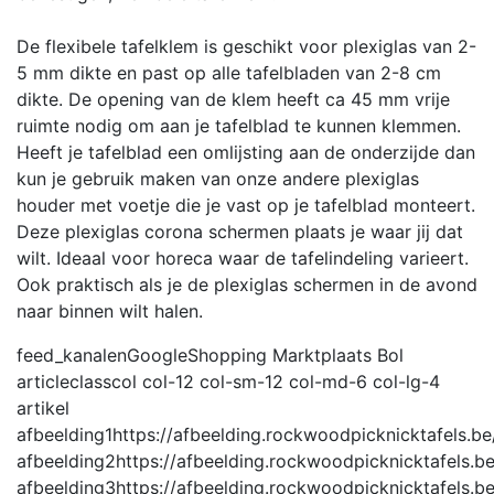
De flexibele tafelklem is geschikt voor plexiglas van 2-
5 mm dikte en past op alle tafelbladen van 2-8 cm
dikte. De opening van de klem heeft ca 45 mm vrije
ruimte nodig om aan je tafelblad te kunnen klemmen.
Heeft je tafelblad een omlijsting aan de onderzijde dan
kun je gebruik maken van onze andere plexiglas
houder met voetje die je vast op je tafelblad monteert.
Deze plexiglas corona schermen plaats je waar jij dat
wilt. Ideaal voor horeca waar de tafelindeling varieert.
Ook praktisch als je de plexiglas schermen in de avond
naar binnen wilt halen.
feed_kanalen
GoogleShopping Marktplaats Bol
articleclass
col col-12 col-sm-12 col-md-6 col-lg-4
artikel
afbeelding1
https://afbeelding.rockwoodpicknicktafels
afbeelding2
https://afbeelding.rockwoodpicknicktafel
afbeelding3
https://afbeelding.rockwoodpicknicktafels