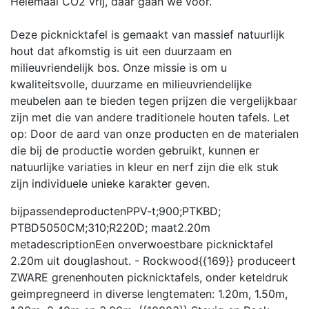
Helemaal CO2 vrij, daar gaan we voor.
Deze picknicktafel is gemaakt van massief natuurlijk
hout dat afkomstig is uit een duurzaam en
milieuvriendelijk bos. Onze missie is om u
kwaliteitsvolle, duurzame en milieuvriendelijke
meubelen aan te bieden tegen prijzen die vergelijkbaar
zijn met die van andere traditionele houten tafels. Let
op: Door de aard van onze producten en de materialen
die bij de productie worden gebruikt, kunnen er
natuurlijke variaties in kleur en nerf zijn die elk stuk
zijn individuele unieke karakter geven.
bijpassendeproducten
PPV-t;900;PTKBD;
PTBD5050CM;310;R220D;
maat
2.20m
metadescription
Een onverwoestbare picknicktafel
2.20m uit douglashout. - Rockwood{{169}} produceert
ZWARE grenenhouten picknicktafels, onder keteldruk
geimpregneerd in diverse lengtematen: 1.20m, 1.50m,