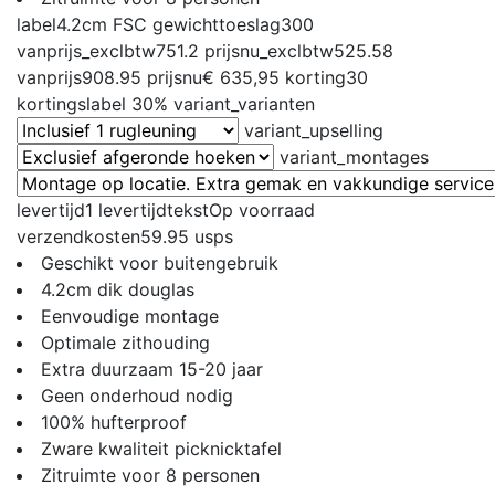
label
4.2cm FSC
gewichttoeslag
300
vanprijs_exclbtw
751.2
prijsnu_exclbtw
525.58
vanprijs
908.95
prijsnu
€ 635,95
korting
30
kortingslabel
30%
variant_varianten
variant_upselling
variant_montages
levertijd
1
levertijdtekst
Op voorraad
verzendkosten
59.95
usps
Geschikt voor buitengebruik
4.2cm dik douglas
Eenvoudige montage
Optimale zithouding
Extra duurzaam 15-20 jaar
Geen onderhoud nodig
100% hufterproof
Zware kwaliteit picknicktafel
Zitruimte voor 8 personen