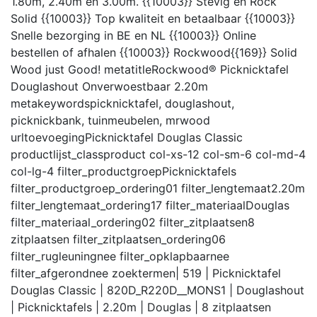
1.80m, 2.40m en 3.00m. {{10003}} Stevig en Rock
Solid {{10003}} Top kwaliteit en betaalbaar {{10003}}
Snelle bezorging in BE en NL {{10003}} Online
bestellen of afhalen {{10003}} Rockwood{{169}} Solid
Wood just Good!
metatitle
Rockwood® Picknicktafel
Douglashout Onverwoestbaar 2.20m
metakeywords
picknicktafel, douglashout,
picknickbank, tuinmeubelen, mrwood
urltoevoeging
Picknicktafel Douglas Classic
productlijst_class
product col-xs-12 col-sm-6 col-md-4
col-lg-4
filter_productgroep
Picknicktafels
filter_productgroep_ordering
01
filter_lengtemaat
2.20m
filter_lengtemaat_ordering
17
filter_materiaal
Douglas
filter_materiaal_ordering
02
filter_zitplaatsen
8
zitplaatsen
filter_zitplaatsen_ordering
06
filter_rugleuning
nee
filter_opklapbaar
nee
filter_afgerond
nee
zoektermen
| 519 | Picknicktafel
Douglas Classic | 820D_R220D__MONS1 | Douglashout
| Picknicktafels | 2.20m | Douglas | 8 zitplaatsen