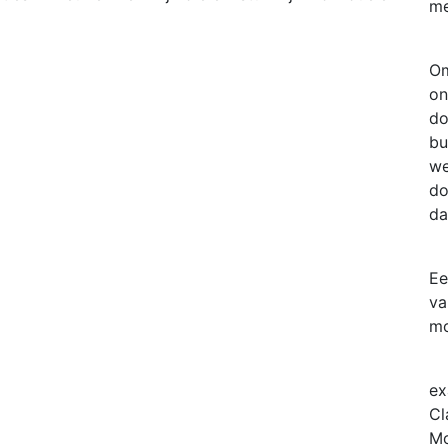
me
Om
on
do
bu
we
do
da
Ee
va
mo
ex
Cl
M