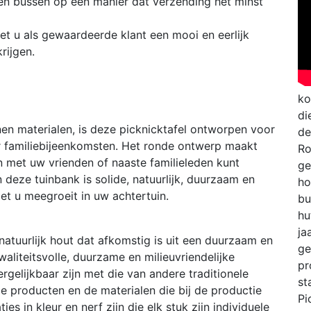
en bussen op een manier dat verzending het minst
t u als gewaardeerde klant een mooi en eerlijk
rijgen.
ko
di
n materialen, is deze picknicktafel ontworpen voor
de
or familiebijeenkomsten. Het ronde ontwerp maakt
Ro
n met uw vrienden of naaste familieleden kunt
ge
deze tuinbank is solide, natuurlijk, duurzaam en
ho
et u meegroeit in uw achtertuin.
bu
hu
ja
natuurlijk hout dat afkomstig is uit een duurzaam en
ge
waliteitsvolle, duurzame en milieuvriendelijke
pr
rgelijkbaar zijn met die van andere traditionele
st
e producten en de materialen die bij de productie
Pi
es in kleur en nerf zijn die elk stuk zijn individuele