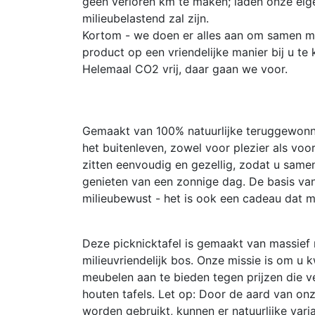
geen verloren km te maken; laden onze eig
milieubelastend zal zijn.
Kortom - we doen er alles aan om samen me
product op een vriendelijke manier bij u te k
Helemaal CO2 vrij, daar gaan we voor.
Gemaakt van 100% natuurlijke teruggewonne
het buitenleven, zowel voor plezier als vo
zitten eenvoudig en gezellig, zodat u same
genieten van een zonnige dag. De basis van 
milieubewust - het is ook een cadeau dat m
Deze picknicktafel is gemaakt van massief 
milieuvriendelijk bos. Onze missie is om u k
meubelen aan te bieden tegen prijzen die ve
houten tafels. Let op: Door de aard van onz
worden gebruikt, kunnen er natuurlijke variati