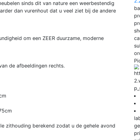
2
eubelen sinds dit van nature een weerbestendig
ba
arder dan vurenhout dat u veel ziet bij de andere
pr
pr
sh
kundigheid om een ZEER duurzame, moderne
ca
su
or
Pi
an de afbeeldingen rechts.
p_
0cm
 75cm
la
le zithouding berekend zodat u de gehele avond
ge
pr