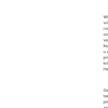
Wi
vr
ro
on
ve
Ko
u 
pr
kr
He
Ge
te
pi
zo