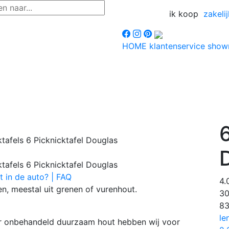
ik koop
zakelij
HOME
klantenservice
sho
6
t in de auto? | FAQ
4.
ten, meestal uit grenen of vurenhout.
3
8
le
r onbehandeld duurzaam hout hebben wij voor