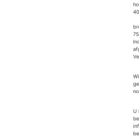
ho
4
br
7
In
af
Ve
Wi
ge
no
U 
be
in
be