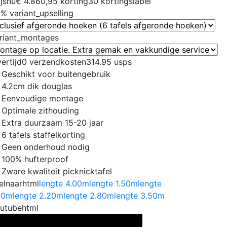
ijsnu
€ 4.860,95
korting
30
kortingslabel
0%
variant_upselling
riant_montages
vertijd
0
verzendkosten
314.95
usps
Geschikt voor buitengebruik
4.2cm dik douglas
Eenvoudige montage
Optimale zithouding
Extra duurzaam 15-20 jaar
6 tafels staffelkorting
Geen onderhoud nodig
100% hufterproof
Zware kwaliteit picknicktafel
elnaarhtml
lengte 4.00m
lengte 1.50m
lengte
80m
lengte 2.20m
lengte 2.80m
lengte 3.50m
utubehtml