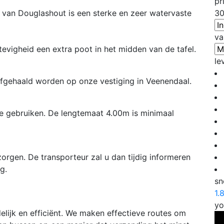
pr
 van Douglashout is een sterke en zeer watervaste
3
va
tevigheid een extra poot in het midden van de tafel.
le
afgehaald worden op onze vestiging in Veenendaal.
e gebruiken. De lengtemaat 4.00m is minimaal
zorgen. De transporteur zal u dan tijdig informeren
g.
sn
1.
yo
elijk en efficiënt. We maken effectieve routes om