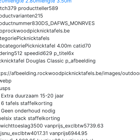
.20m
lengte 2.80m
lengte 3.50m
tch
379
productteller
589
oductvarianten
215
oductnummer
830DS_DAFWS_MONRVES
op
rockwoodpicknicktafels.be
tegorie
Picknicktafels
bcategorie
Picknicktafel 4.00m
catid
70
dering
512
speedid
629
p_titel
6x
cknicktafel Douglas Classic
p_afbeelding
usps
Extra duurzaam 15-20 jaar
6 tafels staffelkorting
Geen onderhoud nodig
bel
six stack staffelkorting
wichttoeslag
3500
vanprijs_exclbtw
5739.63
ijsnu_exclbtw
4017.31
vanprijs
6944.95