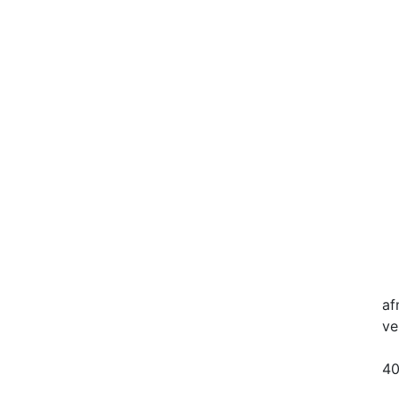
af
ve
40