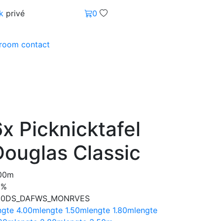
k
privé
0
wroom
contact
x Picknicktafel
Douglas Classic
00m
0%
30DS_DAFWS_MONRVES
ngte 4.00m
lengte 1.50m
lengte 1.80m
lengte