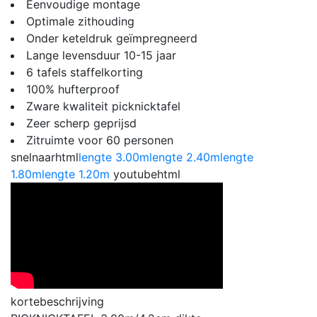
Eenvoudige montage
Optimale zithouding
Onder keteldruk geïmpregneerd
Lange levensduur 10-15 jaar
6 tafels staffelkorting
100% hufterproof
Zware kwaliteit picknicktafel
Zeer scherp geprijsd
Zitruimte voor 60 personen
snelnaarhtml
lengte 3.00m
lengte 2.40m
lengte
1.80m
lengte 1.20m
youtubehtml
kortebeschrijving