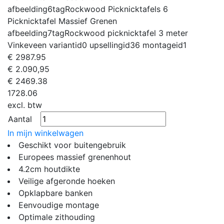
afbeelding6tag
Rockwood Picknicktafels 6
Picknicktafel Massief Grenen
afbeelding7tag
Rockwood picknicktafel 3 meter
Vinkeveen
variantid
0
upsellingid
36
montageid
1
€
2987.95
€ 2.090,95
€
2469.38
1728.06
excl. btw
Aantal
In mijn winkelwagen
Geschikt voor buitengebruik
Europees massief grenenhout
4.2cm houtdikte
Veilige afgeronde hoeken
Opklapbare banken
Eenvoudige montage
Optimale zithouding