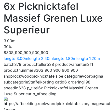
6x Picknicktafel
Massief Grenen Luxe
Superieur
3.00m
30%
830S_900_900_900_900
lengte 3.00m
lengte 2.40m
lengte 1.80m
lengte 1.20m
batch
379
productteller
538
productvarianten
211
productnummer
830S_900_900_900_900
shop
rockwoodpicknicktafels.be
categorie
Voorpagina
subcategorie
Staffelkorting
catid
6
ordering
198
speedid
628
p_titel
6x Picknicktafel Massief Grenen
Luxe Superieur
p_afbeelding