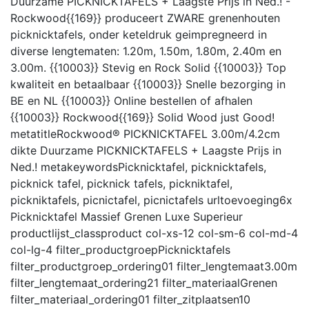
Duurzame PICKNICKTAFELS + Laagste Prijs in Ned.! -
Rockwood{{169}} produceert ZWARE grenenhouten
picknicktafels, onder keteldruk geimpregneerd in
diverse lengtematen: 1.20m, 1.50m, 1.80m, 2.40m en
3.00m. {{10003}} Stevig en Rock Solid {{10003}} Top
kwaliteit en betaalbaar {{10003}} Snelle bezorging in
BE en NL {{10003}} Online bestellen of afhalen
{{10003}} Rockwood{{169}} Solid Wood just Good!
metatitle
Rockwood® PICKNICKTAFEL 3.00m/4.2cm
dikte Duurzame PICKNICKTAFELS + Laagste Prijs in
Ned.!
metakeywords
Picknicktafel, picknicktafels,
picknick tafel, picknick tafels, pickniktafel,
pickniktafels, picnictafel, picnictafels
urltoevoeging
6x
Picknicktafel Massief Grenen Luxe Superieur
productlijst_class
product col-xs-12 col-sm-6 col-md-4
col-lg-4
filter_productgroep
Picknicktafels
filter_productgroep_ordering
01
filter_lengtemaat
3.00m
filter_lengtemaat_ordering
21
filter_materiaal
Grenen
filter_materiaal_ordering
01
filter_zitplaatsen
10