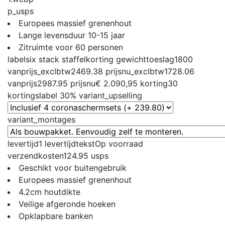
p_usps
Europees massief grenenhout
Lange levensduur 10-15 jaar
Zitruimte voor 60 personen
label
six stack staffelkorting
gewichttoeslag
1800
vanprijs_exclbtw
2469.38
prijsnu_exclbtw
1728.06
vanprijs
2987.95
prijsnu
€ 2.090,95
korting
30
kortingslabel
30%
variant_upselling
variant_montages
levertijd
1
levertijdtekst
Op voorraad
verzendkosten
124.95
usps
Geschikt voor buitengebruik
Europees massief grenenhout
4.2cm houtdikte
Veilige afgeronde hoeken
Opklapbare banken