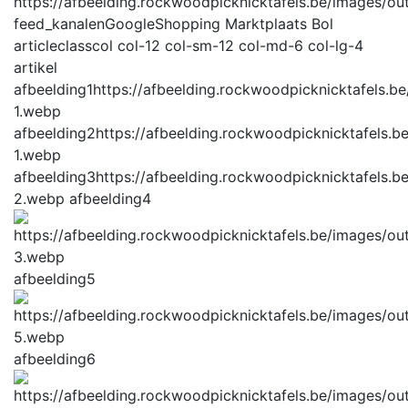
feed_kanalen
GoogleShopping Marktplaats Bol
articleclass
col col-12 col-sm-12 col-md-6 col-lg-4
artikel
afbeelding1
https://afbeelding.rockwoodpicknicktafels.
1.webp
afbeelding2
https://afbeelding.rockwoodpicknicktafels.
1.webp
afbeelding3
https://afbeelding.rockwoodpicknicktafels.
2.webp
afbeelding4
afbeelding5
afbeelding6