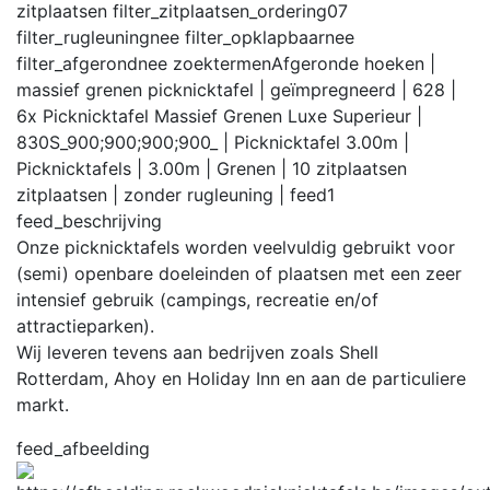
zitplaatsen
filter_zitplaatsen_ordering
07
filter_rugleuning
nee
filter_opklapbaar
nee
filter_afgerond
nee
zoektermen
Afgeronde hoeken |
massief grenen picknicktafel | geïmpregneerd | 628 |
6x Picknicktafel Massief Grenen Luxe Superieur |
830S_900;900;900;900_ | Picknicktafel 3.00m |
Picknicktafels | 3.00m | Grenen | 10 zitplaatsen
zitplaatsen | zonder rugleuning |
feed
1
feed_beschrijving
Onze picknicktafels worden veelvuldig gebruikt voor
(semi) openbare doeleinden of plaatsen met een zeer
intensief gebruik (campings, recreatie en/of
attractieparken).
Wij leveren tevens aan bedrijven zoals Shell
Rotterdam, Ahoy en Holiday Inn en aan de particuliere
markt.
feed_afbeelding