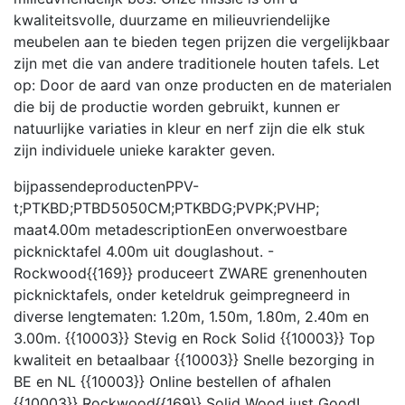
kwaliteitsvolle, duurzame en milieuvriendelijke
meubelen aan te bieden tegen prijzen die vergelijkbaar
zijn met die van andere traditionele houten tafels. Let
op: Door de aard van onze producten en de materialen
die bij de productie worden gebruikt, kunnen er
natuurlijke variaties in kleur en nerf zijn die elk stuk
zijn individuele unieke karakter geven.
bijpassendeproducten
PPV-
t;PTKBD;PTBD5050CM;PTKBDG;PVPK;PVHP;
maat
4.00m
metadescription
Een onverwoestbare
picknicktafel 4.00m uit douglashout. -
Rockwood{{169}} produceert ZWARE grenenhouten
picknicktafels, onder keteldruk geimpregneerd in
diverse lengtematen: 1.20m, 1.50m, 1.80m, 2.40m en
3.00m. {{10003}} Stevig en Rock Solid {{10003}} Top
kwaliteit en betaalbaar {{10003}} Snelle bezorging in
BE en NL {{10003}} Online bestellen of afhalen
{{10003}} Rockwood{{169}} Solid Wood just Good!