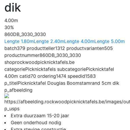
dik
4.00m
30%
860DB_3030_3030
Lengte 1.80m
Lengte 2.40m
Lengte 4.00m
Lengte 5.00m
batch
379
productteller
1312
productvarianten
505
productnummer
860DB_3030_3030
shop
rockwoodpicknicktafels.be
categorie
Picknicktafels
subcategorie
Picknicktafel
4.00m
catid
70
ordering
1474
speedid
1583
p_titel
Picknicktafel Douglas Boomstamrand 5cm dik
p_afbeelding
p_usps
Extra duurzaam 15-20 jaar
Geen onderhoud nodig
Extra stevige constructie