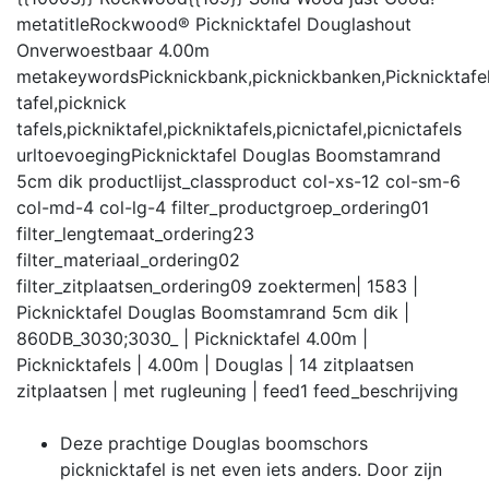
metatitle
Rockwood® Picknicktafel Douglashout
Onverwoestbaar 4.00m
metakeywords
Picknickbank,picknickbanken,Picknicktafel
tafel,picknick
tafels,pickniktafel,pickniktafels,picnictafel,picnictafels
urltoevoeging
Picknicktafel Douglas Boomstamrand
5cm dik
productlijst_class
product col-xs-12 col-sm-6
col-md-4 col-lg-4
filter_productgroep_ordering
01
filter_lengtemaat_ordering
23
filter_materiaal_ordering
02
filter_zitplaatsen_ordering
09
zoektermen
| 1583 |
Picknicktafel Douglas Boomstamrand 5cm dik |
860DB_3030;3030_ | Picknicktafel 4.00m |
Picknicktafels | 4.00m | Douglas | 14 zitplaatsen
zitplaatsen | met rugleuning |
feed
1
feed_beschrijving
Deze prachtige Douglas boomschors
picknicktafel is net even iets anders. Door zijn