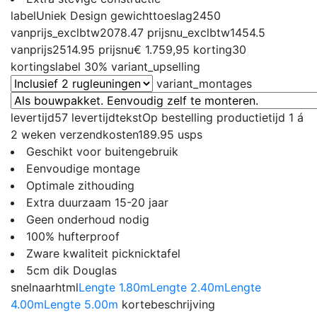
label
Uniek Design
gewichttoeslag
2450
vanprijs_exclbtw
2078.47
prijsnu_exclbtw
1454.5
vanprijs
2514.95
prijsnu
€ 1.759,95
korting
30
kortingslabel
30%
variant_upselling
variant_montages
levertijd
57
levertijdtekst
Op bestelling productietijd 1 á
2 weken
verzendkosten
189.95
usps
Geschikt voor buitengebruik
Eenvoudige montage
Optimale zithouding
Extra duurzaam 15-20 jaar
Geen onderhoud nodig
100% hufterproof
Zware kwaliteit picknicktafel
5cm dik Douglas
snelnaarhtml
Lengte 1.80m
Lengte 2.40m
Lengte
4.00m
Lengte 5.00m
kortebeschrijving