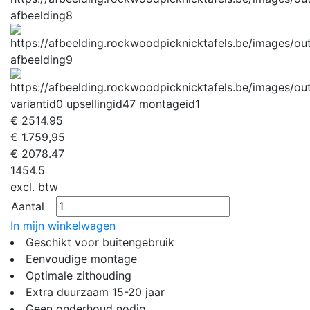
afbeelding8
afbeelding9
variantid
0
upsellingid
47
montageid
1
€
2514.95
€ 1.759,95
€
2078.47
1454.5
excl. btw
Aantal
In mijn winkelwagen
Geschikt voor buitengebruik
Eenvoudige montage
Optimale zithouding
Extra duurzaam 15-20 jaar
Geen onderhoud nodig