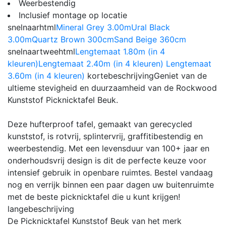
Weerbestendig
Inclusief montage op locatie
snelnaarhtml
Mineral Grey 3.00m
Ural Black
3.00m
Quartz Brown 300cm
Sand Beige 360cm
snelnaartweehtml
Lengtemaat 1.80m (in 4
kleuren)
Lengtemaat 2.40m (in 4 kleuren)
Lengtemaat
3.60m (in 4 kleuren)
kortebeschrijving
Geniet van de
ultieme stevigheid en duurzaamheid van de Rockwood
Kunststof Picknicktafel Beuk.
Deze hufterproof tafel, gemaakt van gerecycled
kunststof, is rotvrij, splintervrij, graffitibestendig en
weerbestendig. Met een levensduur van 100+ jaar en
onderhoudsvrij design is dit de perfecte keuze voor
intensief gebruik in openbare ruimtes. Bestel vandaag
nog en verrijk binnen een paar dagen uw buitenruimte
met de beste picknicktafel die u kunt krijgen!
langebeschrijving
De Picknicktafel Kunststof Beuk van het merk