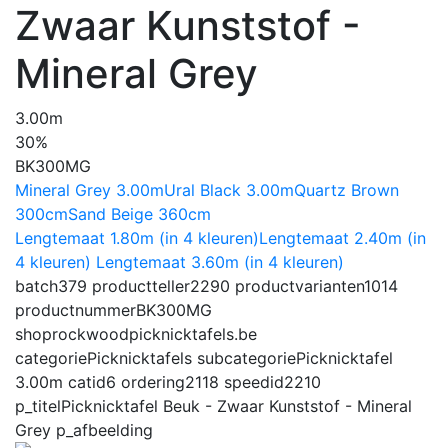
Zwaar Kunststof -
Mineral Grey
3.00m
30%
BK300MG
Mineral Grey 3.00m
Ural Black 3.00m
Quartz Brown
300cm
Sand Beige 360cm
Lengtemaat 1.80m (in 4 kleuren)
Lengtemaat 2.40m (in
4 kleuren)
Lengtemaat 3.60m (in 4 kleuren)
batch
379
productteller
2290
productvarianten
1014
productnummer
BK300MG
shop
rockwoodpicknicktafels.be
categorie
Picknicktafels
subcategorie
Picknicktafel
3.00m
catid
6
ordering
2118
speedid
2210
p_titel
Picknicktafel Beuk - Zwaar Kunststof - Mineral
Grey
p_afbeelding