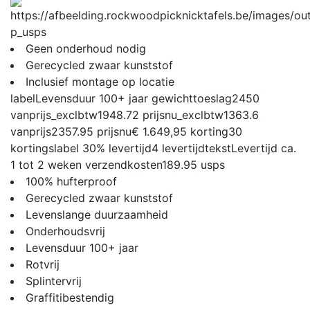
p_usps
Geen onderhoud nodig
Gerecycled zwaar kunststof
Inclusief montage op locatie
label
Levensduur 100+ jaar
gewichttoeslag
2450
vanprijs_exclbtw
1948.72
prijsnu_exclbtw
1363.6
vanprijs
2357.95
prijsnu
€ 1.649,95
korting
30
kortingslabel
30%
levertijd
4
levertijdtekst
Levertijd ca.
1 tot 2 weken
verzendkosten
189.95
usps
100% hufterproof
Gerecycled zwaar kunststof
Levenslange duurzaamheid
Onderhoudsvrij
Levensduur 100+ jaar
Rotvrij
Splintervrij
Graffitibestendig