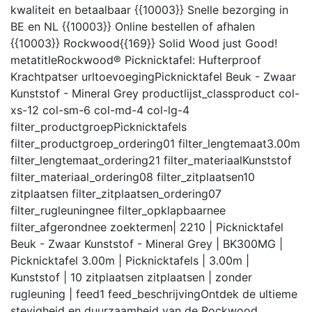
kwaliteit en betaalbaar {{10003}} Snelle bezorging in
BE en NL {{10003}} Online bestellen of afhalen
{{10003}} Rockwood{{169}} Solid Wood just Good!
metatitle
Rockwood® Picknicktafel: Hufterproof
Krachtpatser
urltoevoeging
Picknicktafel Beuk - Zwaar
Kunststof - Mineral Grey
productlijst_class
product col-
xs-12 col-sm-6 col-md-4 col-lg-4
filter_productgroep
Picknicktafels
filter_productgroep_ordering
01
filter_lengtemaat
3.00m
filter_lengtemaat_ordering
21
filter_materiaal
Kunststof
filter_materiaal_ordering
08
filter_zitplaatsen
10
zitplaatsen
filter_zitplaatsen_ordering
07
filter_rugleuning
nee
filter_opklapbaar
nee
filter_afgerond
nee
zoektermen
| 2210 | Picknicktafel
Beuk - Zwaar Kunststof - Mineral Grey | BK300MG |
Picknicktafel 3.00m | Picknicktafels | 3.00m |
Kunststof | 10 zitplaatsen zitplaatsen | zonder
rugleuning |
feed
1
feed_beschrijving
Ontdek de ultieme
stevigheid en duurzaamheid van de Rockwood