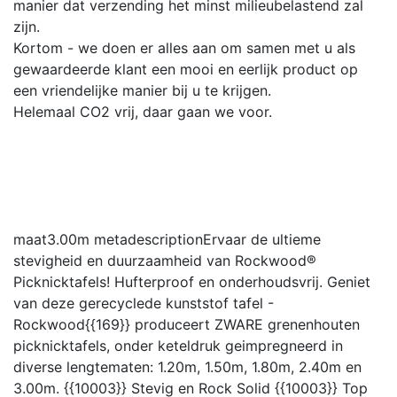
manier dat verzending het minst milieubelastend zal
zijn.
Kortom - we doen er alles aan om samen met u als
gewaardeerde klant een mooi en eerlijk product op
een vriendelijke manier bij u te krijgen.
Helemaal CO2 vrij, daar gaan we voor.
maat
3.00m
metadescription
Ervaar de ultieme
stevigheid en duurzaamheid van Rockwood®
Picknicktafels! Hufterproof en onderhoudsvrij. Geniet
van deze gerecyclede kunststof tafel -
Rockwood{{169}} produceert ZWARE grenenhouten
picknicktafels, onder keteldruk geimpregneerd in
diverse lengtematen: 1.20m, 1.50m, 1.80m, 2.40m en
3.00m. {{10003}} Stevig en Rock Solid {{10003}} Top