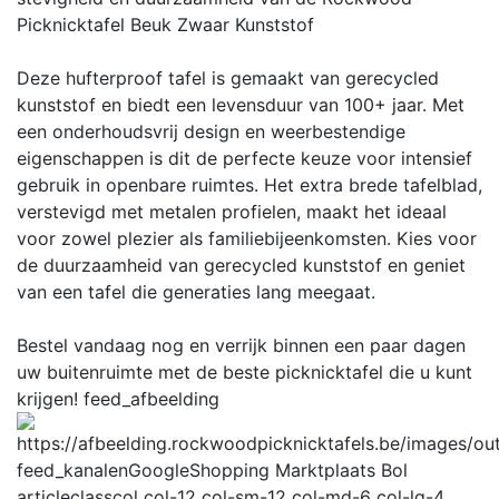
Picknicktafel Beuk Zwaar Kunststof
Deze hufterproof tafel is gemaakt van gerecycled
kunststof en biedt een levensduur van 100+ jaar. Met
een onderhoudsvrij design en weerbestendige
eigenschappen is dit de perfecte keuze voor intensief
gebruik in openbare ruimtes. Het extra brede tafelblad,
verstevigd met metalen profielen, maakt het ideaal
voor zowel plezier als familiebijeenkomsten. Kies voor
de duurzaamheid van gerecycled kunststof en geniet
van een tafel die generaties lang meegaat.
Bestel vandaag nog en verrijk binnen een paar dagen
uw buitenruimte met de beste picknicktafel die u kunt
krijgen!
feed_afbeelding
feed_kanalen
GoogleShopping Marktplaats Bol
articleclass
col col-12 col-sm-12 col-md-6 col-lg-4