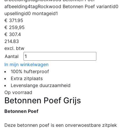
afbeelding4tag
Rockwood Betonnen Poef
variantid
0
upsellingid
0
montageid
1
€
371.95
€ 259,95
€
307.4
214.83
excl. btw
Aantal
In mijn winkelwagen
100% hufterproof
Extra zitplaats
Levenslange duurzaamheid
Op voorraad
Betonnen Poef Grijs
Betonnen Poef
Deze betonnen poef is een onverwoestbare zitplek