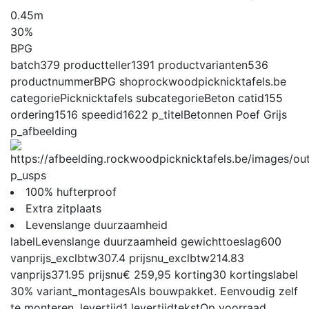
0.45m
30%
BPG
batch
379
productteller
1391
productvarianten
536
productnummer
BPG
shop
rockwoodpicknicktafels.be
categorie
Picknicktafels
subcategorie
Beton
catid
155
ordering
1516
speedid
1622
p_titel
Betonnen Poef Grijs
p_afbeelding
p_usps
100% hufterproof
Extra zitplaats
Levenslange duurzaamheid
label
Levenslange duurzaamheid
gewichttoeslag
600
vanprijs_exclbtw
307.4
prijsnu_exclbtw
214.83
vanprijs
371.95
prijsnu
€ 259,95
korting
30
kortingslabel
30%
variant_montages
Als bouwpakket. Eenvoudig zelf
te monteren.
levertijd
1
levertijdtekst
Op voorraad