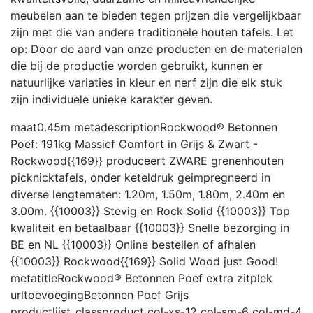
meubelen aan te bieden tegen prijzen die vergelijkbaar
zijn met die van andere traditionele houten tafels. Let
op: Door de aard van onze producten en de materialen
die bij de productie worden gebruikt, kunnen er
natuurlijke variaties in kleur en nerf zijn die elk stuk
zijn individuele unieke karakter geven.
maat
0.45m
metadescription
Rockwood® Betonnen
Poef: 191kg Massief Comfort in Grijs & Zwart -
Rockwood{{169}} produceert ZWARE grenenhouten
picknicktafels, onder keteldruk geimpregneerd in
diverse lengtematen: 1.20m, 1.50m, 1.80m, 2.40m en
3.00m. {{10003}} Stevig en Rock Solid {{10003}} Top
kwaliteit en betaalbaar {{10003}} Snelle bezorging in
BE en NL {{10003}} Online bestellen of afhalen
{{10003}} Rockwood{{169}} Solid Wood just Good!
metatitle
Rockwood® Betonnen Poef extra zitplek
urltoevoeging
Betonnen Poef Grijs
productlijst_class
product col-xs-12 col-sm-6 col-md-4