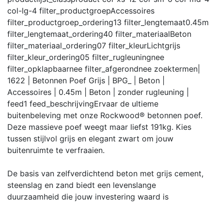
col-lg-4
filter_productgroep
Accessoires
filter_productgroep_ordering
13
filter_lengtemaat
0.45m
filter_lengtemaat_ordering
40
filter_materiaal
Beton
filter_materiaal_ordering
07
filter_kleur
Lichtgrijs
filter_kleur_ordering
05
filter_rugleuning
nee
filter_opklapbaar
nee
filter_afgerond
nee
zoektermen
|
1622 | Betonnen Poef Grijs | BPG_ | Beton |
Accessoires | 0.45m | Beton | zonder rugleuning |
feed
1
feed_beschrijving
Ervaar de ultieme
buitenbeleving met onze Rockwood® betonnen poef.
Deze massieve poef weegt maar liefst 191kg. Kies
tussen stijlvol grijs en elegant zwart om jouw
buitenruimte te verfraaien.
De basis van zelfverdichtend beton met grijs cement,
steenslag en zand biedt een levenslange
duurzaamheid die jouw investering waard is