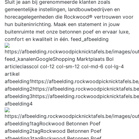
Sluit je aan bij gerenommeerde klanten zoals
gemeentelijke instellingen, landbouwbedrijven en
horecagelegenheden die Rockwood® vertrouwen voor
hun buiteninrichting. Maak een statement in jouw
buitenruimte met onze betonnen poef en ervaar luxe,
comfort en kwaliteit in één.
feed_afbeelding
feed_kanalen
GoogleShopping Marktplaats Bol
articleclass
col col-12 col-sm-12 col-md-6 col-lg-4
artikel
afbeelding1
https://afbeelding.rockwoodpicknicktafels
afbeelding2
https://afbeelding.rockwoodpicknicktafel
afbeelding3
https://afbeelding.rockwoodpicknicktafel
afbeelding4
afbeelding1tag
Rockwood Betonnen Poef
afbeelding2tag
Rockwood Betonnen Poef
afbeelding3tag
Rockwood Betonnen Poef