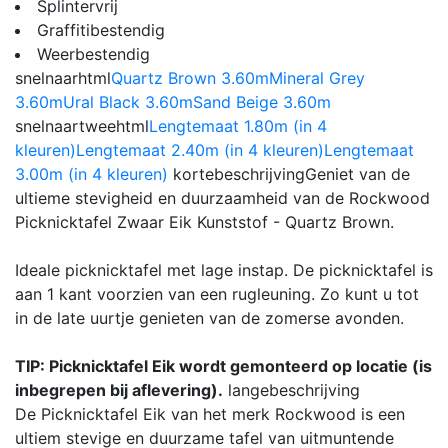
Splintervrij
Graffitibestendig
Weerbestendig
snelnaarhtml
Quartz Brown 3.60m
Mineral Grey
3.60m
Ural Black 3.60m
Sand Beige 3.60m
snelnaartweehtml
Lengtemaat 1.80m (in 4
kleuren)
Lengtemaat 2.40m (in 4 kleuren)
Lengtemaat
3.00m (in 4 kleuren)
kortebeschrijving
Geniet van de
ultieme stevigheid en duurzaamheid van de Rockwood
Picknicktafel Zwaar Eik Kunststof - Quartz Brown.
Ideale picknicktafel met lage instap. De picknicktafel is
aan 1 kant voorzien van een rugleuning. Zo kunt u tot
in de late uurtje genieten van de zomerse avonden.
TIP: Picknicktafel Eik wordt gemonteerd op locatie (is
inbegrepen bij aflevering).
langebeschrijving
De Picknicktafel Eik van het merk Rockwood is een
ultiem stevige en duurzame tafel van uitmuntende