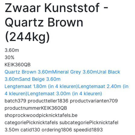
Zwaar Kunststof -
Quartz Brown
(244kg)
3.60m
30%
KEIK360QB
Quartz Brown 3.60m
Mineral Grey 3.60m
Ural Black
3.60m
Sand Beige 3.60m
Lengtemaat 1.80m (in 4 kleuren)
Lengtemaat 2.40m (in
4 kleuren)
Lengtemaat 3.00m (in 4 kleuren)
batch
379
productteller
1836
productvarianten
709
productnummer
KEIK360QB
shop
rockwoodpicknicktafels.be
categorie
Picknicktafels
subcategorie
Picknicktafel
3.50m
catid
130
ordering
1806
speedid
1893