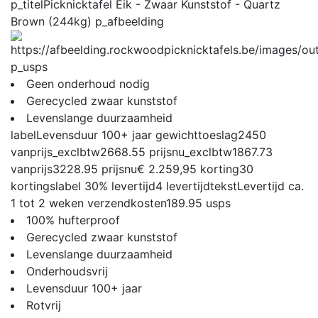
p_titel
Picknicktafel Eik - Zwaar Kunststof - Quartz
Brown (244kg)
p_afbeelding
p_usps
Geen onderhoud nodig
Gerecycled zwaar kunststof
Levenslange duurzaamheid
label
Levensduur 100+ jaar
gewichttoeslag
2450
vanprijs_exclbtw
2668.55
prijsnu_exclbtw
1867.73
vanprijs
3228.95
prijsnu
€ 2.259,95
korting
30
kortingslabel
30%
levertijd
4
levertijdtekst
Levertijd ca.
1 tot 2 weken
verzendkosten
189.95
usps
100% hufterproof
Gerecycled zwaar kunststof
Levenslange duurzaamheid
Onderhoudsvrij
Levensduur 100+ jaar
Rotvrij