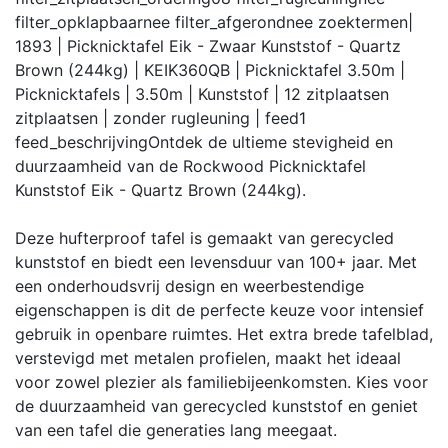
filter_opklapbaar
nee
filter_afgerond
nee
zoektermen
|
1893 | Picknicktafel Eik - Zwaar Kunststof - Quartz
Brown (244kg) | KEIK360QB | Picknicktafel 3.50m |
Picknicktafels | 3.50m | Kunststof | 12 zitplaatsen
zitplaatsen | zonder rugleuning |
feed
1
feed_beschrijving
Ontdek de ultieme stevigheid en
duurzaamheid van de Rockwood Picknicktafel
Kunststof Eik - Quartz Brown (244kg).
Deze hufterproof tafel is gemaakt van gerecycled
kunststof en biedt een levensduur van 100+ jaar. Met
een onderhoudsvrij design en weerbestendige
eigenschappen is dit de perfecte keuze voor intensief
gebruik in openbare ruimtes. Het extra brede tafelblad,
verstevigd met metalen profielen, maakt het ideaal
voor zowel plezier als familiebijeenkomsten. Kies voor
de duurzaamheid van gerecycled kunststof en geniet
van een tafel die generaties lang meegaat.