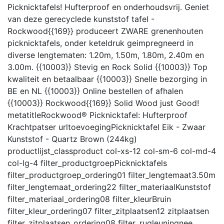
Picknicktafels! Hufterproof en onderhoudsvrij. Geniet
van deze gerecyclede kunststof tafel -
Rockwood{{169}} produceert ZWARE grenenhouten
picknicktafels, onder keteldruk geimpregneerd in
diverse lengtematen: 1.20m, 1.50m, 1.80m, 2.40m en
3.00m. {{10003}} Stevig en Rock Solid {{10003}} Top
kwaliteit en betaalbaar {{10003}} Snelle bezorging in
BE en NL {{10003}} Online bestellen of afhalen
{{10003}} Rockwood{{169}} Solid Wood just Good!
metatitle
Rockwood® Picknicktafel: Hufterproof
Krachtpatser
urltoevoeging
Picknicktafel Eik - Zwaar
Kunststof - Quartz Brown (244kg)
productlijst_class
product col-xs-12 col-sm-6 col-md-4
col-lg-4
filter_productgroep
Picknicktafels
filter_productgroep_ordering
01
filter_lengtemaat
3.50m
filter_lengtemaat_ordering
22
filter_materiaal
Kunststof
filter_materiaal_ordering
08
filter_kleur
Bruin
filter_kleur_ordering
07
filter_zitplaatsen
12 zitplaatsen
filter_zitplaatsen_ordering
08
filter_rugleuning
nee