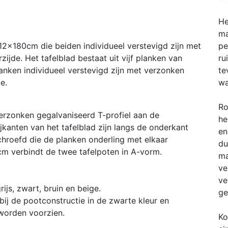
He
ma
x12x180cm die beiden individueel verstevigd zijn met
pe
ijde. Het tafelblad bestaat uit vijf planken van
ru
ken individueel verstevigd zijn met verzonken
te
e.
wa
Ro
erzonken gegalvaniseerd T-profiel aan de
he
jkanten van het tafelblad zijn langs de onderkant
en
chroefd die de planken onderling met elkaar
du
cm verbindt de twee tafelpoten in A-vorm.
ma
ve
ve
ijs, zwart, bruin en beige.
ge
bij de pootconstructie in de zwarte kleur en
 worden voorzien.
Ko