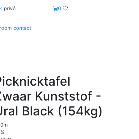
k
privé
0
wroom
contact
icknicktafel
Zwaar Kunststof -
Ural Black (154kg)
80m
0%