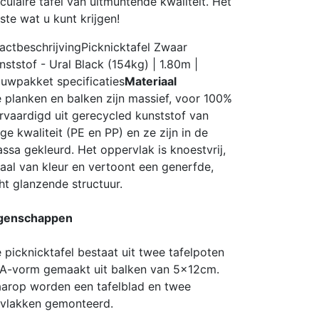
rculaire tafel van uitmuntende kwaliteit. Het
ste wat u kunt krijgen!
actbeschrijving
Picknicktafel Zwaar
nststof - Ural Black (154kg) | 1.80m |
uwpakket
specificaties
Materiaal
 planken en balken zijn massief, voor 100%
rvaardigd uit gerecycled kunststof van
ge kwaliteit (PE en PP) en ze zijn in de
ssa gekleurd. Het oppervlak is knoestvrij,
aal van kleur en vertoont een generfde,
cht glanzende structuur.
genschappen
 picknicktafel bestaat uit twee tafelpoten
 A-vorm gemaakt uit balken van 5x12cm.
arop worden een tafelblad en twee
tvlakken gemonteerd.