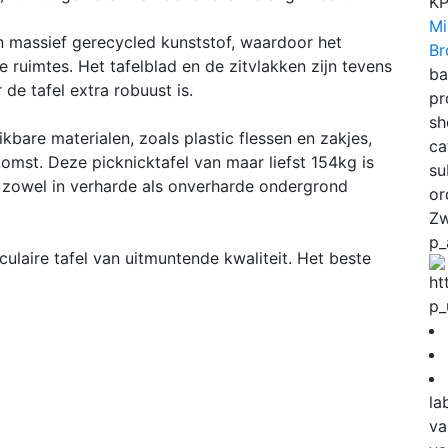
K
Mi
n massief gerecycled kunststof, waardoor het
Br
e ruimtes. Het tafelblad en de zitvlakken zijn tevens
ba
de tafel extra robuust is.
pr
sh
bare materialen, zoals plastic flessen en zakjes,
ca
mst. Deze picknicktafel van maar liefst 154kg is
su
an zowel in verharde als onverharde ondergrond
or
Zw
p_
ulaire tafel van uitmuntende kwaliteit. Het beste
p_
la
va