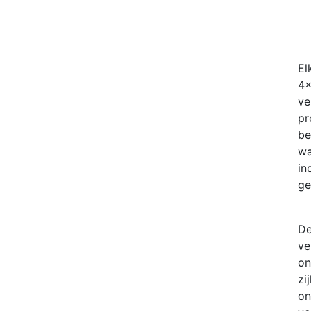
El
4x
ve
pr
be
wa
in
ge
De
ve
on
zi
on