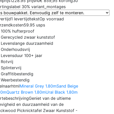
nprijs
1228.95
prijsnu
€ 859,95
korting
30
rtingslabel
30%
variant_montages
vertijd
1
levertijdtekst
Op voorraad
rzendkosten
59.95
usps
100% hufterproof
Gerecycled zwaar kunststof
Levenslange duurzaamheid
Onderhoudsvrij
Levensduur 100+ jaar
Rotvrij
Splintervrij
Graffitibestendig
Weerbestendig
elnaarhtml
Mineral Grey 1.80m
Sand Beige
80m
Quartz Brown 1.80m
Ural Black 1.80m
rtebeschrijving
Geniet van de ultieme
evigheid en duurzaamheid van de
ckwood Picknicktafel Zwaar Kunststof -