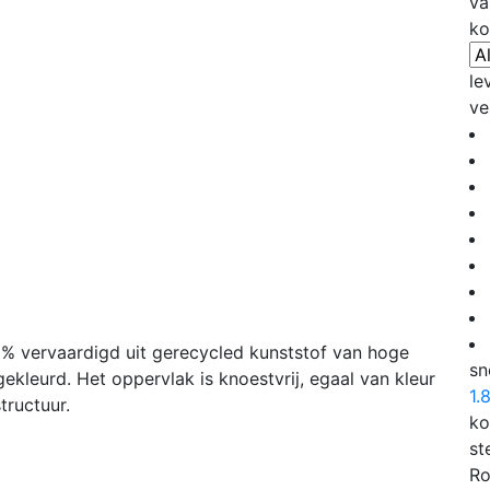
va
ko
le
ve
0% vervaardigd uit gerecycled kunststof van hoge
sn
gekleurd. Het oppervlak is knoestvrij, egaal van kleur
1.
tructuur.
ko
st
Ro