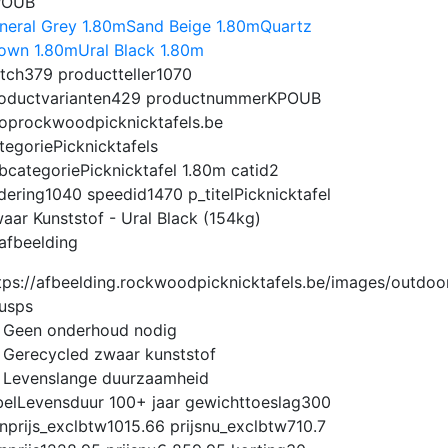
POUB
neral Grey 1.80m
Sand Beige 1.80m
Quartz
own 1.80m
Ural Black 1.80m
tch
379
productteller
1070
oductvarianten
429
productnummer
KPOUB
op
rockwoodpicknicktafels.be
tegorie
Picknicktafels
bcategorie
Picknicktafel 1.80m
catid
2
dering
1040
speedid
1470
p_titel
Picknicktafel
aar Kunststof - Ural Black (154kg)
afbeelding
usps
Geen onderhoud nodig
Gerecycled zwaar kunststof
Levenslange duurzaamheid
bel
Levensduur 100+ jaar
gewichttoeslag
300
nprijs_exclbtw
1015.66
prijsnu_exclbtw
710.7