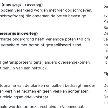
ci
 (meerprijs in overleg)
be
de bodem verankerd worden met vier oogschroeven,
schroefogen) die onderaan de poten bevestigd
ex
Ku
Bo
eerprijs in overleg)
De
verharde ondergrond heeft verlengde poten (40 cm
ve
 verankerd met beton of gestabiliseerd zand.
ho
ma
eg
 getransporteerd tenzij anders overeengekomen.
li
t behulp van een heftruck.
Ei
chtopname van de planken en balken bedraagt minder
De
en verf niet hechten en geen vlekken achterlaten.
in
 reinigingsmiddel volstaat.
Da
zi
haald worden op onze vestiging in Veenendaal.