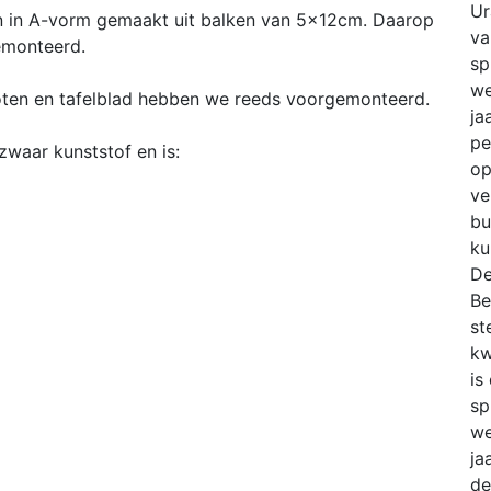
Ur
ten in A-vorm gemaakt uit balken van 5x12cm. Daarop
va
emonteerd.
sp
we
poten en tafelblad hebben we reeds voorgemonteerd.
ja
pe
zwaar kunststof en is:
op
ve
bu
ku
De
Be
st
kw
is
sp
we
ja
de