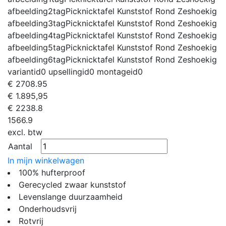
afbeelding2tag
Picknicktafel Kunststof Rond Zeshoekig
afbeelding3tag
Picknicktafel Kunststof Rond Zeshoekig
afbeelding4tag
Picknicktafel Kunststof Rond Zeshoekig
afbeelding5tag
Picknicktafel Kunststof Rond Zeshoekig
afbeelding6tag
Picknicktafel Kunststof Rond Zeshoekig
variantid
0
upsellingid
0
montageid
0
€
2708.95
€ 1.895,95
€
2238.8
1566.9
excl. btw
Aantal
In mijn winkelwagen
100% hufterproof
Gerecycled zwaar kunststof
Levenslange duurzaamheid
Onderhoudsvrij
Rotvrij