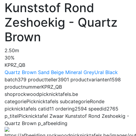
Kunststof Rond
Zeshoekig - Quartz
Brown
2.50m
30%
KPRZ_QB
Quartz Brown
Sand Beige
Mineral Grey
Ural Black
batch
379
productteller
3901
productvarianten
1598
productnummer
KPRZ_QB
shop
rockwoodpicknicktafels.be
categorie
Picknicktafels
subcategorie
Ronde
picknicktafels
catid
11
ordering
2594
speedid
2765
p_titel
Picknicktafel Zwaar Kunststof Rond Zeshoekig -
Quartz Brown
p_afbeelding