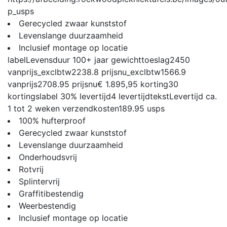
p_usps
Gerecycled zwaar kunststof
Levenslange duurzaamheid
Inclusief montage op locatie
label
Levensduur 100+ jaar
gewichttoeslag
2450
vanprijs_exclbtw
2238.8
prijsnu_exclbtw
1566.9
vanprijs
2708.95
prijsnu
€ 1.895,95
korting
30
kortingslabel
30%
levertijd
4
levertijdtekst
Levertijd ca.
1 tot 2 weken
verzendkosten
189.95
usps
100% hufterproof
Gerecycled zwaar kunststof
Levenslange duurzaamheid
Onderhoudsvrij
Rotvrij
Splintervrij
Graffitibestendig
Weerbestendig
Inclusief montage op locatie