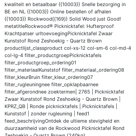
kwaliteit en betaalbaar {{10003}} Snelle bezorging in
BE en NL {{10003}} Online bestellen of afhalen
{{10003}} Rockwood{{169}} Solid Wood just Good!
metatitle
Rockwood® Picknicktafel: Hufterproof
Krachtpatser
urltoevoeging
Picknicktafel Zwaar
Kunststof Rond Zeshoekig - Quartz Brown
productlijst_class
product col-xs-12 col-sm-6 col-md-4
col-lg-4
filter_productgroep
Picknicktafels
filter_productgroep_ordering
01
filter_materiaal
Kunststof
filter_materiaal_ordering
08
filter_kleur
Bruin
filter_kleur_ordering
07
filter_rugleuning
nee
filter_opklapbaar
nee
filter_afgerond
nee
zoektermen
| 2765 | Picknicktafel
Zwaar Kunststof Rond Zeshoekig - Quartz Brown |
KPRZ_QB | Ronde picknicktafels | Picknicktafels |
Kunststof | zonder rugleuning |
feed
1
feed_beschrijving
Ontdek de ultieme stevigheid en
duurzaamheid van de Rockwood Picknicktafel Rond
Zeshoekig - Quartz Brown (240kg).