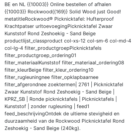
BE en NL {{10003}} Online bestellen of afhalen
{{10003}} Rockwood{{169}} Solid Wood just Good!
metatitle
Rockwood® Picknicktafel: Hufterproof
Krachtpatser
urltoevoeging
Picknicktafel Zwaar
Kunststof Rond Zeshoekig - Sand Beige
productlijst_class
product col-xs-12 col-sm-6 col-md-4
col-lg-4
filter_productgroep
Picknicktafels
filter_productgroep_ordering
01
filter_materiaal
Kunststof
filter_materiaal_ordering
08
filter_kleur
Beige
filter_kleur_ordering
10
filter_rugleuning
nee
filter_opklapbaar
nee
filter_afgerond
nee
zoektermen
| 2761 | Picknicktafel
Zwaar Kunststof Rond Zeshoekig - Sand Beige |
KPRZ_SB | Ronde picknicktafels | Picknicktafels |
Kunststof | zonder rugleuning |
feed
1
feed_beschrijving
Ontdek de ultieme stevigheid en
duurzaamheid van de Rockwood Picknicktafel Rond
Zeshoekig - Sand Beige (240kg).