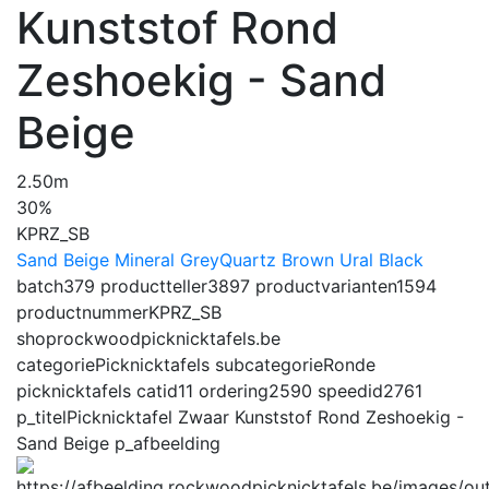
Kunststof Rond
Zeshoekig - Sand
Beige
2.50m
30%
KPRZ_SB
Sand Beige
Mineral Grey
Quartz Brown
Ural Black
batch
379
productteller
3897
productvarianten
1594
productnummer
KPRZ_SB
shop
rockwoodpicknicktafels.be
categorie
Picknicktafels
subcategorie
Ronde
picknicktafels
catid
11
ordering
2590
speedid
2761
p_titel
Picknicktafel Zwaar Kunststof Rond Zeshoekig -
Sand Beige
p_afbeelding