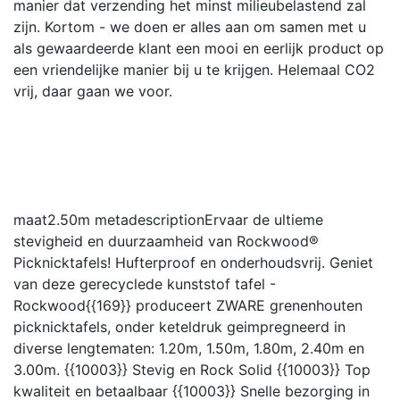
manier dat verzending het minst milieubelastend zal
zijn. Kortom - we doen er alles aan om samen met u
als gewaardeerde klant een mooi en eerlijk product op
een vriendelijke manier bij u te krijgen. Helemaal CO2
vrij, daar gaan we voor.
maat
2.50m
metadescription
Ervaar de ultieme
stevigheid en duurzaamheid van Rockwood®
Picknicktafels! Hufterproof en onderhoudsvrij. Geniet
van deze gerecyclede kunststof tafel -
Rockwood{{169}} produceert ZWARE grenenhouten
picknicktafels, onder keteldruk geimpregneerd in
diverse lengtematen: 1.20m, 1.50m, 1.80m, 2.40m en
3.00m. {{10003}} Stevig en Rock Solid {{10003}} Top
kwaliteit en betaalbaar {{10003}} Snelle bezorging in