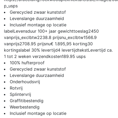
p_usps
Gerecycled zwaar kunststof
Levenslange duurzaamheid
Inclusief montage op locatie
label
Levensduur 100+ jaar
gewichttoeslag
2450
vanprijs_exclbtw
2238.8
prijsnu_exclbtw
1566.9
vanprijs
2708.95
prijsnu
€ 1.895,95
korting
30
kortingslabel
30%
levertijd
4
levertijdtekst
Levertijd ca.
1 tot 2 weken
verzendkosten
189.95
usps
100% hufterproof
Gerecycled zwaar kunststof
Levenslange duurzaamheid
Onderhoudsvrij
Rotvrij
Splintervrij
Graffitibestendig
Weerbestendig
Inclusief montage op locatie