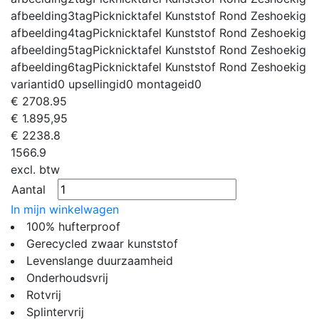
afbeelding3tag
Picknicktafel Kunststof Rond Zeshoekig
afbeelding4tag
Picknicktafel Kunststof Rond Zeshoekig
afbeelding5tag
Picknicktafel Kunststof Rond Zeshoekig
afbeelding6tag
Picknicktafel Kunststof Rond Zeshoekig
variantid
0
upsellingid
0
montageid
0
€
2708.95
€ 1.895,95
€
2238.8
1566.9
excl. btw
Aantal
In mijn winkelwagen
100% hufterproof
Gerecycled zwaar kunststof
Levenslange duurzaamheid
Onderhoudsvrij
Rotvrij
Splintervrij