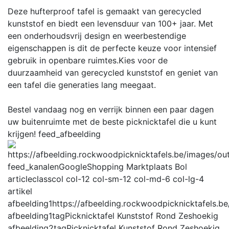
Deze hufterproof tafel is gemaakt van gerecycled
kunststof en biedt een levensduur van 100+ jaar. Met
een onderhoudsvrij design en weerbestendige
eigenschappen is dit de perfecte keuze voor intensief
gebruik in openbare ruimtes.Kies voor de
duurzaamheid van gerecycled kunststof en geniet van
een tafel die generaties lang meegaat.
Bestel vandaag nog en verrijk binnen een paar dagen
uw buitenruimte met de beste picknicktafel die u kunt
krijgen!
feed_afbeelding
feed_kanalen
GoogleShopping Marktplaats Bol
articleclass
col col-12 col-sm-12 col-md-6 col-lg-4
artikel
afbeelding1
https://afbeelding.rockwoodpicknicktafels
afbeelding1tag
Picknicktafel Kunststof Rond Zeshoekig
afbeelding2tag
Picknicktafel Kunststof Rond Zeshoekig