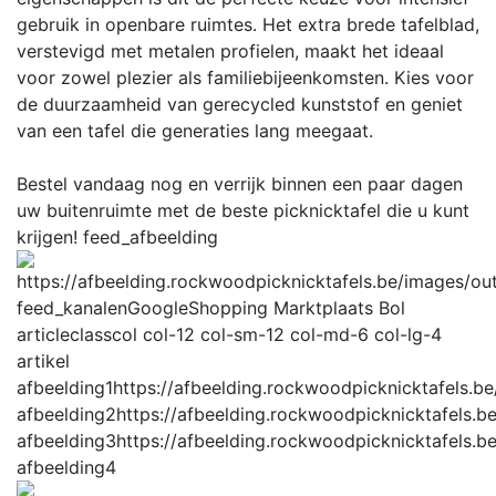
gebruik in openbare ruimtes. Het extra brede tafelblad,
verstevigd met metalen profielen, maakt het ideaal
voor zowel plezier als familiebijeenkomsten. Kies voor
de duurzaamheid van gerecycled kunststof en geniet
van een tafel die generaties lang meegaat.
Bestel vandaag nog en verrijk binnen een paar dagen
uw buitenruimte met de beste picknicktafel die u kunt
krijgen!
feed_afbeelding
feed_kanalen
GoogleShopping Marktplaats Bol
articleclass
col col-12 col-sm-12 col-md-6 col-lg-4
artikel
afbeelding1
https://afbeelding.rockwoodpicknicktafels.
afbeelding2
https://afbeelding.rockwoodpicknicktafels
afbeelding3
https://afbeelding.rockwoodpicknicktafels
afbeelding4