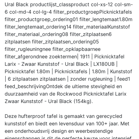
Ural Black
productlijst_class
product col-xs-12 col-sm-
6 col-md-4 col-lg-4
filter_productgroep
Picknicktafels
filter_productgroep_ordering
01
filter_lengtemaat
1.80m
filter_lengtemaat_ordering
14
filter_materiaal
Kunststof
filter_materiaal_ordering
08
filter_zitplaatsen
6
zitplaatsen
filter_zitplaatsen_ordering
05
filter_rugleuning
nee
filter_opklapbaar
nee
filter_afgerond
nee
zoektermen
| 1911 | Picknicktafel
Larix - Zwaar Kunststof - Ural Black | LX180UB |
Picknicktafel 1.80m | Picknicktafels | 1.80m | Kunststof
| 6 zitplaatsen zitplaatsen | zonder rugleuning |
feed
1
feed_beschrijving
Ontdek de ultieme stevigheid en
duurzaamheid van de Rockwood Picknicktafel Larix
Zwaar Kunststof - Ural Black (154kg).
Deze hufterproof tafel is gemaakt van gerecycled
kunststof en biedt een levensduur van 100+ jaar. Met
een onderhoudsvrij design en weerbestendige
eigenschappen is dit de perfecte keuze voor intensief