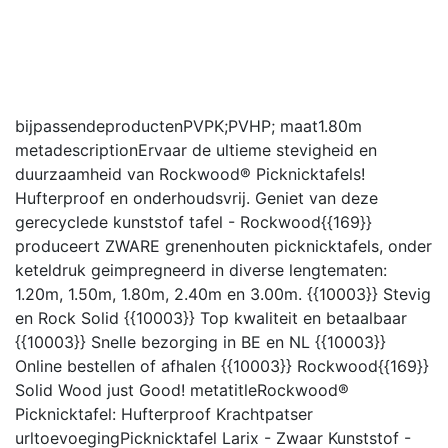
bijpassendeproducten
PVPK;PVHP;
maat
1.80m
metadescription
Ervaar de ultieme stevigheid en
duurzaamheid van Rockwood® Picknicktafels!
Hufterproof en onderhoudsvrij. Geniet van deze
gerecyclede kunststof tafel - Rockwood{{169}}
produceert ZWARE grenenhouten picknicktafels, onder
keteldruk geimpregneerd in diverse lengtematen:
1.20m, 1.50m, 1.80m, 2.40m en 3.00m. {{10003}} Stevig
en Rock Solid {{10003}} Top kwaliteit en betaalbaar
{{10003}} Snelle bezorging in BE en NL {{10003}}
Online bestellen of afhalen {{10003}} Rockwood{{169}}
Solid Wood just Good!
metatitle
Rockwood®
Picknicktafel: Hufterproof Krachtpatser
urltoevoeging
Picknicktafel Larix - Zwaar Kunststof -