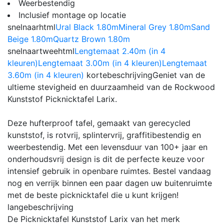
Weerbestendig
Inclusief montage op locatie
snelnaarhtml
Ural Black 1.80m
Mineral Grey 1.80m
Sand
Beige 1.80m
Quartz Brown 1.80m
snelnaartweehtml
Lengtemaat 2.40m (in 4
kleuren)
Lengtemaat 3.00m (in 4 kleuren)
Lengtemaat
3.60m (in 4 kleuren)
kortebeschrijving
Geniet van de
ultieme stevigheid en duurzaamheid van de Rockwood
Kunststof Picknicktafel Larix.
Deze hufterproof tafel, gemaakt van gerecycled
kunststof, is rotvrij, splintervrij, graffitibestendig en
weerbestendig. Met een levensduur van 100+ jaar en
onderhoudsvrij design is dit de perfecte keuze voor
intensief gebruik in openbare ruimtes. Bestel vandaag
nog en verrijk binnen een paar dagen uw buitenruimte
met de beste picknicktafel die u kunt krijgen!
langebeschrijving
De Picknicktafel Kunststof Larix van het merk