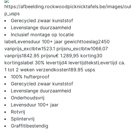
p_usps
Gerecycled zwaar kunststof
Levenslange duurzaamheid
Inclusief montage op locatie
label
Levensduur 100+ jaar
gewichttoeslag
2450
vanprijs_exclbtw
1523.1
prijsnu_exclbtw
1066.07
vanprijs
1842.95
prijsnu
€ 1.289,95
korting
30
kortingslabel
30%
levertijd
4
levertijdtekst
Levertijd ca.
1 tot 2 weken
verzendkosten
189.95
usps
100% hufterproof
Gerecycled zwaar kunststof
Levenslange duurzaamheid
Onderhoudsvrij
Levensduur 100+ jaar
Rotvrij
Splintervrij
Graffitibestendig