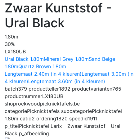
Zwaar Kunststof -
Ural Black
1.80m
30%
LX180UB
Ural Black 1.80m
Mineral Grey 1.80m
Sand Beige
1.80m
Quartz Brown 1.80m
Lengtemaat 2.40m (in 4 kleuren)
Lengtemaat 3.00m (in
4 kleuren)
Lengtemaat 3.60m (in 4 kleuren)
batch
379
productteller
1892
productvarianten
765
productnummer
LX180UB
shop
rockwoodpicknicktafels.be
categorie
Picknicktafels
subcategorie
Picknicktafel
1.80m
catid
2
ordering
1820
speedid
1911
p_titel
Picknicktafel Larix - Zwaar Kunststof - Ural
Black
p_afbeelding