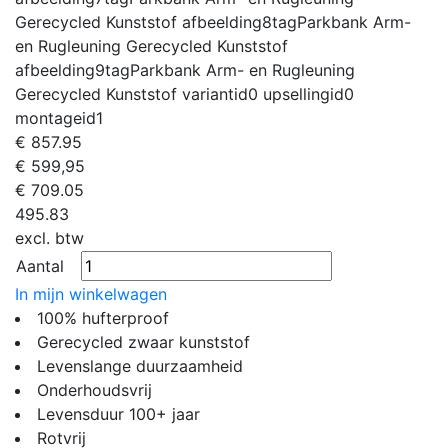
Gerecycled Kunststof
afbeelding8tag
Parkbank Arm-
en Rugleuning Gerecycled Kunststof
afbeelding9tag
Parkbank Arm- en Rugleuning
Gerecycled Kunststof
variantid
0
upsellingid
0
montageid
1
€
857.95
€ 599,95
€
709.05
495.83
excl. btw
Aantal
In mijn winkelwagen
100% hufterproof
Gerecycled zwaar kunststof
Levenslange duurzaamheid
Onderhoudsvrij
Levensduur 100+ jaar
Rotvrij