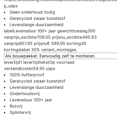
p_usps
Geen onderhoud nodig
Gerecycled zwaar kunststof
Levenslange duurzaamheid
label
Levensduur 100+ jaar
gewichttoeslag
300
vanprijs_exclbtw
709.05
prijsnu_exclbtw
495.83
vanprijs
857.95
prijsnu
€ 599,95
korting
30
kortingslabel
30%
variant_montages
levertijd
1
levertijdtekst
Op voorraad
verzendkosten
59.95
usps
100% hufterproof
Gerecycled zwaar kunststof
Levenslange duurzaamheid
Onderhoudsvrij
Levensduur 100+ jaar
Rotvrij
Splintervrij