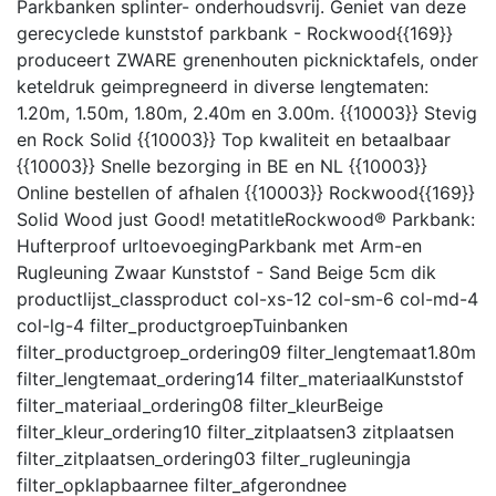
Parkbanken splinter- onderhoudsvrij. Geniet van deze
gerecyclede kunststof parkbank - Rockwood{{169}}
produceert ZWARE grenenhouten picknicktafels, onder
keteldruk geimpregneerd in diverse lengtematen:
1.20m, 1.50m, 1.80m, 2.40m en 3.00m. {{10003}} Stevig
en Rock Solid {{10003}} Top kwaliteit en betaalbaar
{{10003}} Snelle bezorging in BE en NL {{10003}}
Online bestellen of afhalen {{10003}} Rockwood{{169}}
Solid Wood just Good!
metatitle
Rockwood® Parkbank:
Hufterproof
urltoevoeging
Parkbank met Arm-en
Rugleuning Zwaar Kunststof - Sand Beige 5cm dik
productlijst_class
product col-xs-12 col-sm-6 col-md-4
col-lg-4
filter_productgroep
Tuinbanken
filter_productgroep_ordering
09
filter_lengtemaat
1.80m
filter_lengtemaat_ordering
14
filter_materiaal
Kunststof
filter_materiaal_ordering
08
filter_kleur
Beige
filter_kleur_ordering
10
filter_zitplaatsen
3 zitplaatsen
filter_zitplaatsen_ordering
03
filter_rugleuning
ja
filter_opklapbaar
nee
filter_afgerond
nee