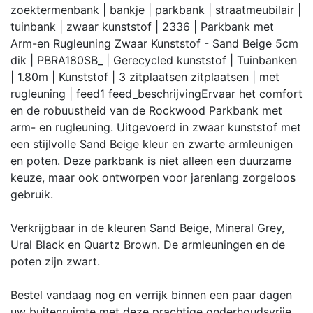
zoektermen
bank | bankje | parkbank | straatmeubilair |
tuinbank | zwaar kunststof | 2336 | Parkbank met
Arm-en Rugleuning Zwaar Kunststof - Sand Beige 5cm
dik | PBRA180SB_ | Gerecycled kunststof | Tuinbanken
| 1.80m | Kunststof | 3 zitplaatsen zitplaatsen | met
rugleuning |
feed
1
feed_beschrijving
Ervaar het comfort
en de robuustheid van de Rockwood Parkbank met
arm- en rugleuning. Uitgevoerd in zwaar kunststof met
een stijlvolle Sand Beige kleur en zwarte armleunigen
en poten. Deze parkbank is niet alleen een duurzame
keuze, maar ook ontworpen voor jarenlang zorgeloos
gebruik.
Verkrijgbaar in de kleuren Sand Beige, Mineral Grey,
Ural Black en Quartz Brown. De armleuningen en de
poten zijn zwart.
Bestel vandaag nog en verrijk binnen een paar dagen
uw buitenruimte met deze prachtige onderhoudsvrije