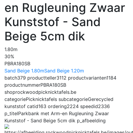
en Rugleuning Zwaar
Kunststof - Sand
Beige 5cm dik
1.80m
30%
PBRA180SB
Sand Beige 1.80m
Sand Beige 1.20m
batch
379
productteller
3112
productvarianten
1184
productnummer
PBRA180SB
shop
rockwoodpicknicktafels.be
categorie
Picknicktafels
subcategorie
Gerecycled
kunststof
catid
163
ordering
2224
speedid
2336
p_titel
Parkbank met Arm-en Rugleuning Zwaar
Kunststof - Sand Beige 5cm dik
p_afbeelding