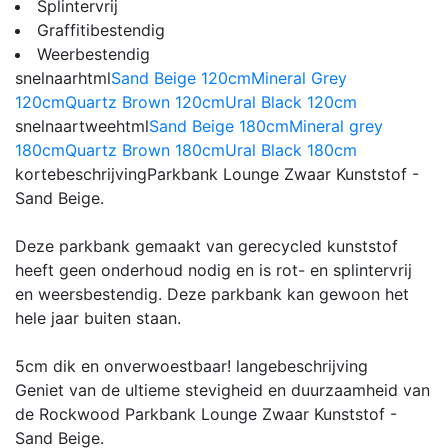
Splintervrij
Graffitibestendig
Weerbestendig
snelnaarhtml
Sand Beige 120cm
Mineral Grey
120cm
Quartz Brown 120cm
Ural Black 120cm
snelnaartweehtml
Sand Beige 180cm
Mineral grey
180cm
Quartz Brown 180cm
Ural Black 180cm
kortebeschrijving
Parkbank Lounge Zwaar Kunststof -
Sand Beige.
Deze parkbank gemaakt van gerecycled kunststof
heeft geen onderhoud nodig en is rot- en splintervrij
en weersbestendig. Deze parkbank kan gewoon het
hele jaar buiten staan.
5cm dik en onverwoestbaar!
langebeschrijving
Geniet van de ultieme stevigheid en duurzaamheid van
de Rockwood Parkbank Lounge Zwaar Kunststof -
Sand Beige.