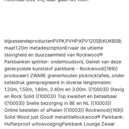
bijpassendeproducten
PVPK;PVHP;KPV120SB;KUKBSB;
maat
1.20m
metadescription
Ervaar de ultieme
stevigheid en duurzaamheid van Rockwood®
Parkbanken splinter- onderhoudsvrij. Geniet van deze
gerecyclede kunststof parkbank - Rockwood{{169}}
produceert ZWARE grenenhouten picknicktafels, onder
keteldruk geimpregneerd in diverse lengtematen:
1.20m, 1.50m, 1.80m, 2.40m en 3.00m. {{10003}} Stevig
en Rock Solid {{10003}} Top kwaliteit en betaalbaar
{{10003}} Snelle bezorging in BE en NL {{10003}}
Online bestellen of afhalen {{10003}} Rockwood{{169}}
Solid Wood just Good!
metatitle
Rockwood® Parkbank:
Hufterproof
urltoevoeging
Parkbank Lounge Zwaar