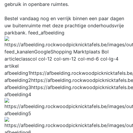
gebruik in openbare ruimtes.
Bestel vandaag nog en verrijk binnen een paar dagen
uw buitenruimte met deze prachtige onderhoudsvrije
parkbank.
feed_afbeelding
feed_kanalen
GoogleShopping Marktplaats Bol
articleclass
col col-12 col-sm-12 col-md-6 col-lg-4
artikel
afbeelding1
https://afbeelding.rockwoodpicknicktafels
afbeelding2
https://afbeelding.rockwoodpicknicktafel
afbeelding3
https://afbeelding.rockwoodpicknicktafels
afbeelding4
afbeelding5
afbeelding6