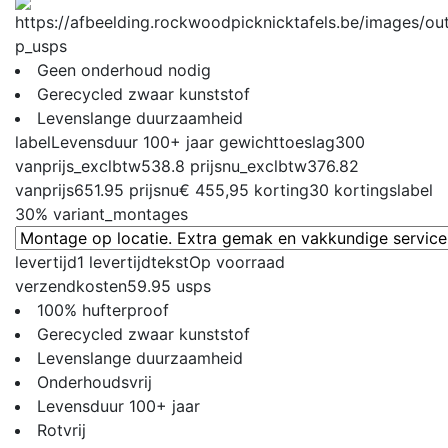
p_usps
Geen onderhoud nodig
Gerecycled zwaar kunststof
Levenslange duurzaamheid
label
Levensduur 100+ jaar
gewichttoeslag
300
vanprijs_exclbtw
538.8
prijsnu_exclbtw
376.82
vanprijs
651.95
prijsnu
€ 455,95
korting
30
kortingslabel
30%
variant_montages
levertijd
1
levertijdtekst
Op voorraad
verzendkosten
59.95
usps
100% hufterproof
Gerecycled zwaar kunststof
Levenslange duurzaamheid
Onderhoudsvrij
Levensduur 100+ jaar
Rotvrij