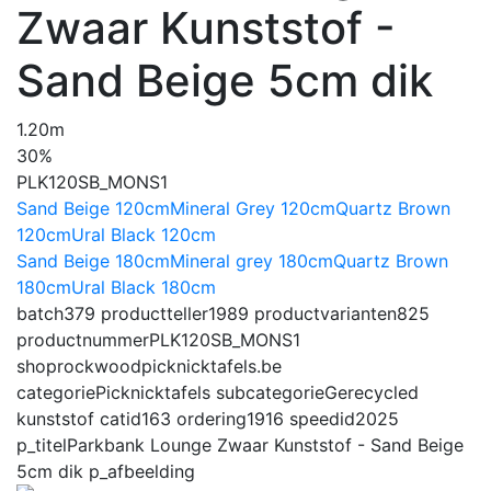
Zwaar Kunststof -
Sand Beige 5cm dik
1.20m
30%
PLK120SB_MONS1
Sand Beige 120cm
Mineral Grey 120cm
Quartz Brown
120cm
Ural Black 120cm
Sand Beige 180cm
Mineral grey 180cm
Quartz Brown
180cm
Ural Black 180cm
batch
379
productteller
1989
productvarianten
825
productnummer
PLK120SB_MONS1
shop
rockwoodpicknicktafels.be
categorie
Picknicktafels
subcategorie
Gerecycled
kunststof
catid
163
ordering
1916
speedid
2025
p_titel
Parkbank Lounge Zwaar Kunststof - Sand Beige
5cm dik
p_afbeelding