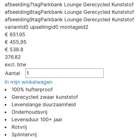
afbeelding7tag
Parkbank Lounge Gerecycled Kunststof
afbeelding8tag
Parkbank Lounge Gerecycled Kunststof
afbeelding9tag
Parkbank Lounge Gerecycled Kunststof
variantid
0
upsellingid
0
montageid
2
€
651.95
€ 455,95
€
538.8
376.82
excl. btw
Aantal
In mijn winkelwagen
100% hufterproof
Gerecycled zwaar kunststof
Levenslange duurzaamheid
Onderhoudsvrij
Levensduur 100+ jaar
Rotvrij
Splintervrij