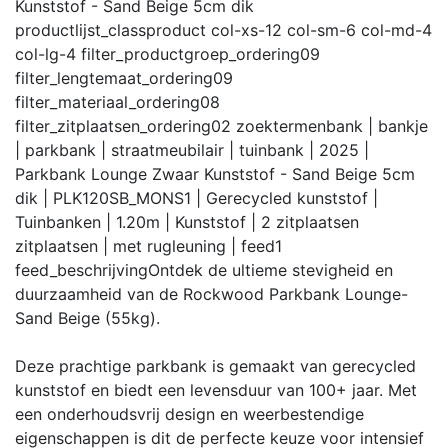
Kunststof - Sand Beige 5cm dik
productlijst_class
product col-xs-12 col-sm-6 col-md-4
col-lg-4
filter_productgroep_ordering
09
filter_lengtemaat_ordering
09
filter_materiaal_ordering
08
filter_zitplaatsen_ordering
02
zoektermen
bank | bankje
| parkbank | straatmeubilair | tuinbank | 2025 |
Parkbank Lounge Zwaar Kunststof - Sand Beige 5cm
dik | PLK120SB_MONS1 | Gerecycled kunststof |
Tuinbanken | 1.20m | Kunststof | 2 zitplaatsen
zitplaatsen | met rugleuning |
feed
1
feed_beschrijving
Ontdek de ultieme stevigheid en
duurzaamheid van de Rockwood Parkbank Lounge-
Sand Beige (55kg).
Deze prachtige parkbank is gemaakt van gerecycled
kunststof en biedt een levensduur van 100+ jaar. Met
een onderhoudsvrij design en weerbestendige
eigenschappen is dit de perfecte keuze voor intensief