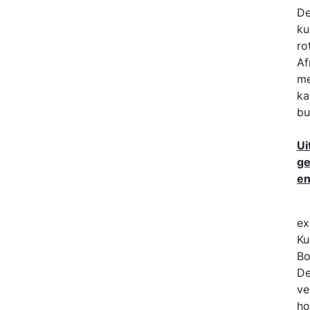
De
ku
ro
Af
me
ka
bu
Ui
ge
en
ex
Ku
Bo
De
ve
ho