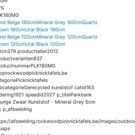
80m
0%
LK180MG
nd Beige 180cm
Mineral Grey 180cm
Quartz
own 180cm
Ural Black 180cm
nd Beige 120cm
Mineral Grey 120cm
Quartz
own 120cm
Ural Black 120cm
tch
379
productteller
2012
oductvarianten
837
oductnummer
PLK180MG
op
rockwoodpicknicktafels.be
tegorie
Picknicktafels
bcategorie
Gerecycled kunststof
catid
163
dering
1921
speedid
2027
p_titel
Parkbank
unge Zwaar Kunststof - Mineral Grey 5cm
k
p_afbeelding
usps