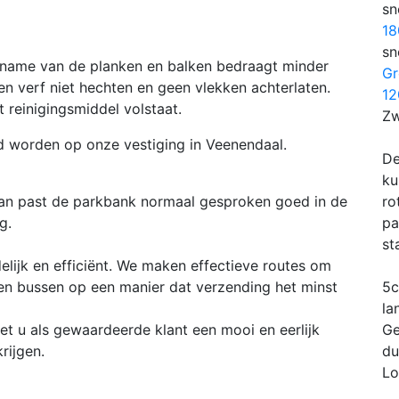
sn
1
sn
pname van de planken en balken bedraagt minder
Gr
en verf niet hechten en geen vlekken achterlaten.
1
 reinigingsmiddel volstaat.
Zw
d worden op onze vestiging in Veenendaal.
De
ku
an past de parkbank normaal gesproken goed in de
ro
g.
pa
st
elijk en efficiënt. We maken effectieve routes om
en bussen op een manier dat verzending het minst
5c
la
t u als gewaardeerde klant een mooi en eerlijk
Ge
rijgen.
du
Lo