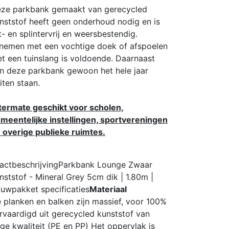
ze parkbank gemaakt van gerecycled
nststof heeft geen onderhoud nodig en is
t- en splintervrij en weersbestendig.
nemen met een vochtige doek of afspoelen
t een tuinslang is voldoende. Daarnaast
n deze parkbank gewoon het hele jaar
iten staan.
termate geschikt voor scholen,
meentelijke instellingen, sportvereningen
 overige publieke ruimtes.
actbeschrijving
Parkbank Lounge Zwaar
nststof - Mineral Grey 5cm dik | 1.80m |
uwpakket
specificaties
Materiaal
 planken en balken zijn massief, voor 100%
rvaardigd uit gerecycled kunststof van
ge kwaliteit (PE en PP) Het oppervlak is