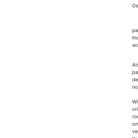
Ge
pa
In
wo
Al
pa
de
no
Wi
vr
ro
on
ve