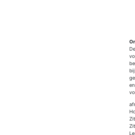
O
De
vo
be
bi
ge
en
vo
af
Ho
Zi
Zi
Le