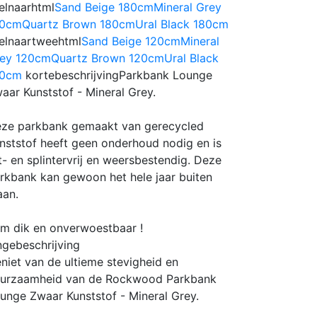
elnaarhtml
Sand Beige 180cm
Mineral Grey
80cm
Quartz Brown 180cm
Ural Black 180cm
elnaartweehtml
Sand Beige 120cm
Mineral
ey 120cm
Quartz Brown 120cm
Ural Black
20cm
kortebeschrijving
Parkbank Lounge
aar Kunststof - Mineral Grey.
ze parkbank gemaakt van gerecycled
nststof heeft geen onderhoud nodig en is
t- en splintervrij en weersbestendig. Deze
rkbank kan gewoon het hele jaar buiten
aan.
m dik en onverwoestbaar !
ngebeschrijving
niet van de ultieme stevigheid en
urzaamheid van de Rockwood Parkbank
unge Zwaar Kunststof - Mineral Grey.