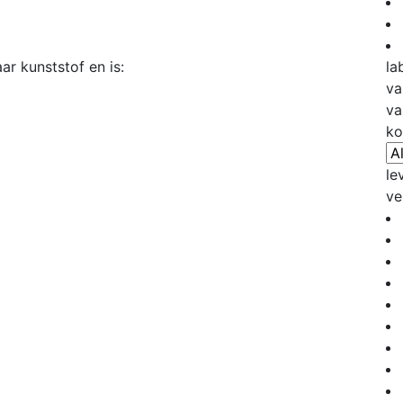
r kunststof en is:
la
va
va
ko
le
ve