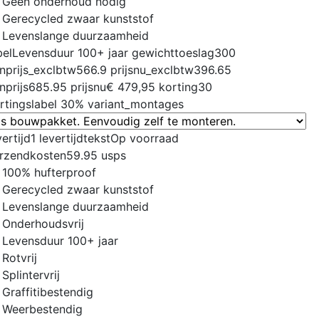
Geen onderhoud nodig
Gerecycled zwaar kunststof
Levenslange duurzaamheid
bel
Levensduur 100+ jaar
gewichttoeslag
300
nprijs_exclbtw
566.9
prijsnu_exclbtw
396.65
nprijs
685.95
prijsnu
€ 479,95
korting
30
rtingslabel
30%
variant_montages
vertijd
1
levertijdtekst
Op voorraad
rzendkosten
59.95
usps
100% hufterproof
Gerecycled zwaar kunststof
Levenslange duurzaamheid
Onderhoudsvrij
Levensduur 100+ jaar
Rotvrij
Splintervrij
Graffitibestendig
Weerbestendig