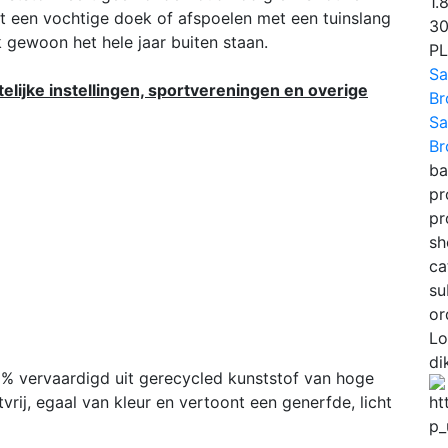
1.
t een vochtige doek of afspoelen met een tuinslang
3
 gewoon het hele jaar buiten staan.
P
Sa
lijke instellingen, sportvereningen en overige
Br
Sa
Br
ba
pr
pr
sh
ca
su
or
Lo
di
0% vervaardigd uit gerecycled kunststof van hoge
vrij, egaal van kleur en vertoont een generfde, licht
p_