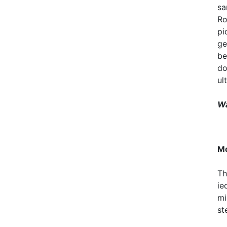
sa
Ro
pi
ge
be
do
ul
Wa
Mo
Th
ie
mi
st