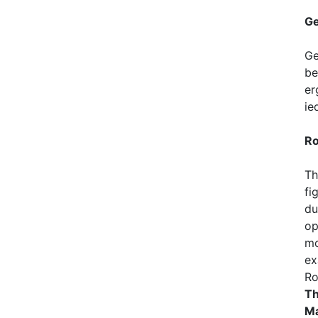
Ge
Ge
be
er
ie
Ro
Th
fi
du
op
mo
ex
Ro
Th
Ma