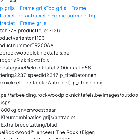
R200AA
p grijs - Frame grijs
Top grijs - Frame
traciet
Top antraciet - Frame antraciet
Top
traciet - Frame grijs
tch
379
productteller
3126
oductvarianten
1193
oductnummer
TR200AA
op
rockwoodpicknicktafels.be
tegorie
Picknicktafels
bcategorie
Picknicktafel 2.00m
catid
56
dering
2237
speedid
2347
p_titel
Betonnen
cknickset The Rock (Antraciet)
p_afbeelding
usps
800kg onverwoestbaar
Kleurcombinaties grijs/antraciet
Extra brede zitting/blad
bel
Rockwood® lanceert The Rock (Eigen