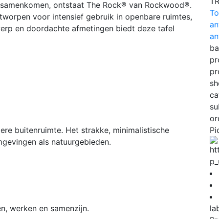
T
ign samenkomen, ontstaat The Rock® van Rockwood®.
To
tworpen voor intensief gebruik in openbare ruimtes,
an
erp en doordachte afmetingen biedt deze tafel
an
ba
pr
pr
sh
ca
su
or
dere buitenruimte. Het strakke, minimalistische
Pi
mgevingen als natuurgebieden.
p_
en, werken en samenzijn.
la