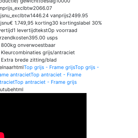
oductie)
gewichttoeslag
10000
nprijs_exclbtw
2066.07
ijsnu_exclbtw
1446.24
vanprijs
2499.95
ijsnu
€ 1.749,95
korting
30
kortingslabel
30%
vertijd
1
levertijdtekst
Op voorraad
rzendkosten
395.00
usps
800kg onverwoestbaar
Kleurcombinaties grijs/antraciet
Extra brede zitting/blad
elnaarhtml
Top grijs - Frame grijs
Top grijs -
ame antraciet
Top antraciet - Frame
traciet
Top antraciet - Frame grijs
utubehtml