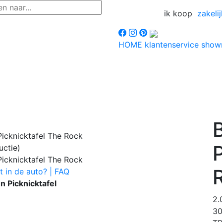
ik koop
zakelij
HOME
klantenservice
sho
ctie)
t in de auto? | FAQ
 Picknicktafel
2
3