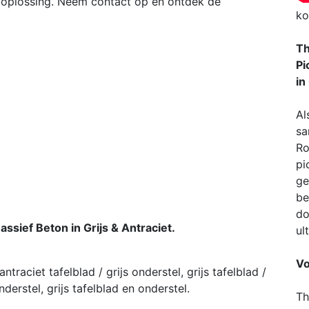
 oplossing. Neem contact op en ontdek de
ko
Th
Pi
in
Al
sa
Ro
pi
ge
be
do
sief Beton in Grijs & Antraciet.
ul
Vo
traciet tafelblad / grijs onderstel, grijs tafelblad /
nderstel, grijs tafelblad en onderstel.
Th