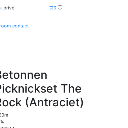
k
privé
0
wroom
contact
Betonnen
Picknickset The
Rock (Antraciet)
.00m
0%