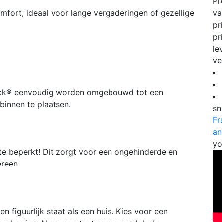
Pr
omfort, ideaal voor lange vergaderingen of gezellige
va
pr
pr
le
ve
ock® eenvoudig worden omgebouwd tot een
 binnen te plaatsen.
sn
Fr
an
yo
te beperkt! Dit zorgt voor een ongehinderde en
ereen.
en figuurlijk staat als een huis. Kies voor een