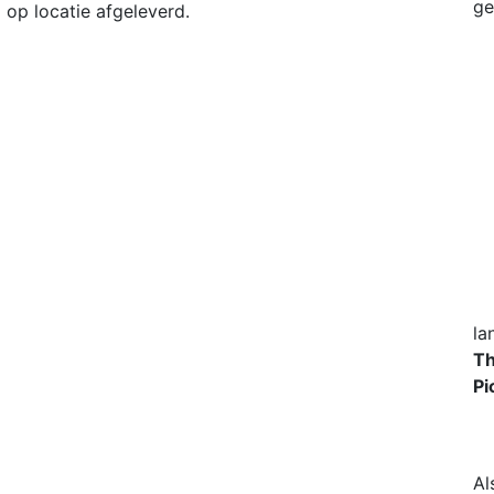
ge
op locatie afgeleverd.
la
Th
Pi
Al