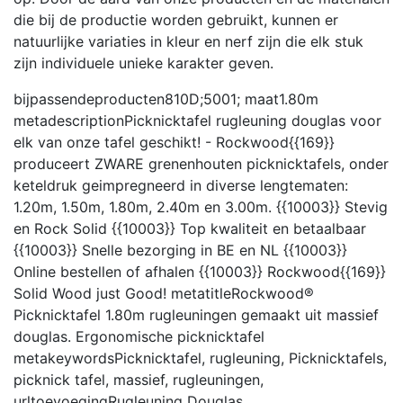
die bij de productie worden gebruikt, kunnen er
natuurlijke variaties in kleur en nerf zijn die elk stuk
zijn individuele unieke karakter geven.
bijpassendeproducten
810D;5001;
maat
1.80m
metadescription
Picknicktafel rugleuning douglas voor
elk van onze tafel geschikt! - Rockwood{{169}}
produceert ZWARE grenenhouten picknicktafels, onder
keteldruk geimpregneerd in diverse lengtematen:
1.20m, 1.50m, 1.80m, 2.40m en 3.00m. {{10003}} Stevig
en Rock Solid {{10003}} Top kwaliteit en betaalbaar
{{10003}} Snelle bezorging in BE en NL {{10003}}
Online bestellen of afhalen {{10003}} Rockwood{{169}}
Solid Wood just Good!
metatitle
Rockwood®
Picknicktafel 1.80m rugleuningen gemaakt uit massief
douglas. Ergonomische picknicktafel
metakeywords
Picknicktafel, rugleuning, Picknicktafels,
picknick tafel, massief, rugleuningen,
urltoevoeging
Rugleuning Douglas