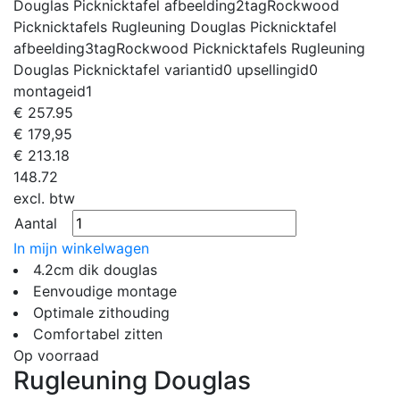
Douglas Picknicktafel
afbeelding2tag
Rockwood
Picknicktafels Rugleuning Douglas Picknicktafel
afbeelding3tag
Rockwood Picknicktafels Rugleuning
Douglas Picknicktafel
variantid
0
upsellingid
0
montageid
1
€
257.95
€ 179,95
€
213.18
148.72
excl. btw
Aantal
In mijn winkelwagen
4.2cm dik douglas
Eenvoudige montage
Optimale zithouding
Comfortabel zitten
Op voorraad
Rugleuning Douglas