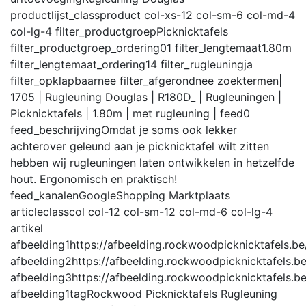
productlijst_class
product col-xs-12 col-sm-6 col-md-4
col-lg-4
filter_productgroep
Picknicktafels
filter_productgroep_ordering
01
filter_lengtemaat
1.80m
filter_lengtemaat_ordering
14
filter_rugleuning
ja
filter_opklapbaar
nee
filter_afgerond
nee
zoektermen
|
1705 | Rugleuning Douglas | R180D_ | Rugleuningen |
Picknicktafels | 1.80m | met rugleuning |
feed
0
feed_beschrijving
Omdat je soms ook lekker
achterover geleund aan je picknicktafel wilt zitten
hebben wij rugleuningen laten ontwikkelen in hetzelfde
hout. Ergonomisch en praktisch!
feed_kanalen
GoogleShopping Marktplaats
articleclass
col col-12 col-sm-12 col-md-6 col-lg-4
artikel
afbeelding1
https://afbeelding.rockwoodpicknicktafels
afbeelding2
https://afbeelding.rockwoodpicknicktafel
afbeelding3
https://afbeelding.rockwoodpicknicktafel
afbeelding1tag
Rockwood Picknicktafels Rugleuning