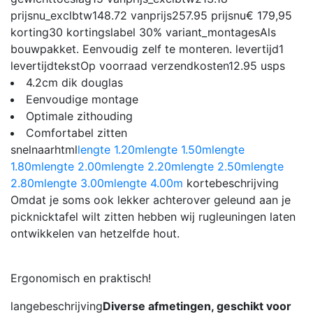
prijsnu_exclbtw
148.72
vanprijs
257.95
prijsnu
€ 179,95
korting
30
kortingslabel
30%
variant_montages
Als
bouwpakket. Eenvoudig zelf te monteren.
levertijd
1
levertijdtekst
Op voorraad
verzendkosten
12.95
usps
4.2cm dik douglas
Eenvoudige montage
Optimale zithouding
Comfortabel zitten
snelnaarhtml
lengte 1.20m
lengte 1.50m
lengte
1.80m
lengte 2.00m
lengte 2.20m
lengte 2.50m
lengte
2.80m
lengte 3.00m
lengte 4.00m
kortebeschrijving
Omdat je soms ook lekker achterover geleund aan je
picknicktafel wilt zitten hebben wij rugleuningen laten
ontwikkelen van hetzelfde hout.
Ergonomisch en praktisch!
langebeschrijving
Diverse afmetingen, geschikt voor