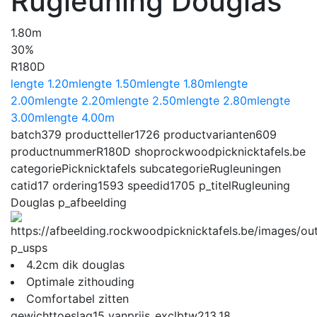
Rugleuning Douglas
1.80m
30%
R180D
lengte 1.20m
lengte 1.50m
lengte 1.80m
lengte
2.00m
lengte 2.20m
lengte 2.50m
lengte 2.80m
lengte
3.00m
lengte 4.00m
batch
379
productteller
1726
productvarianten
609
productnummer
R180D
shop
rockwoodpicknicktafels.be
categorie
Picknicktafels
subcategorie
Rugleuningen
catid
17
ordering
1593
speedid
1705
p_titel
Rugleuning
Douglas
p_afbeelding
p_usps
4.2cm dik douglas
Optimale zithouding
Comfortabel zitten
gewichttoeslag
15
vanprijs_exclbtw
213.18