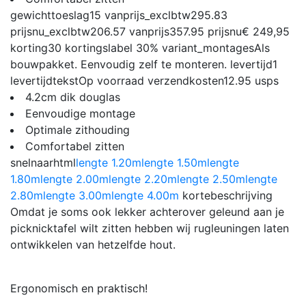
gewichttoeslag
15
vanprijs_exclbtw
295.83
prijsnu_exclbtw
206.57
vanprijs
357.95
prijsnu
€ 249,95
korting
30
kortingslabel
30%
variant_montages
Als
bouwpakket. Eenvoudig zelf te monteren.
levertijd
1
levertijdtekst
Op voorraad
verzendkosten
12.95
usps
4.2cm dik douglas
Eenvoudige montage
Optimale zithouding
Comfortabel zitten
snelnaarhtml
lengte 1.20m
lengte 1.50m
lengte
1.80m
lengte 2.00m
lengte 2.20m
lengte 2.50m
lengte
2.80m
lengte 3.00m
lengte 4.00m
kortebeschrijving
Omdat je soms ook lekker achterover geleund aan je
picknicktafel wilt zitten hebben wij rugleuningen laten
ontwikkelen van hetzelfde hout.
Ergonomisch en praktisch!