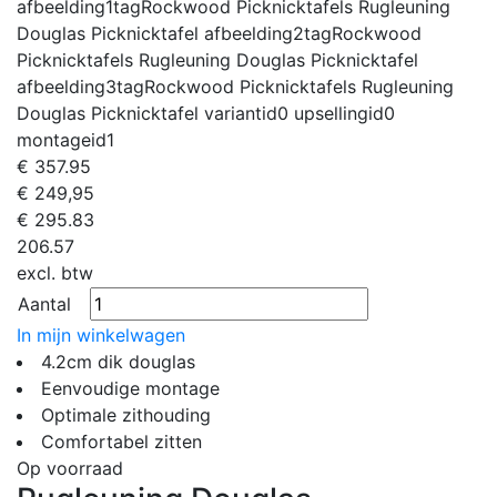
afbeelding1tag
Rockwood Picknicktafels Rugleuning
Douglas Picknicktafel
afbeelding2tag
Rockwood
Picknicktafels Rugleuning Douglas Picknicktafel
afbeelding3tag
Rockwood Picknicktafels Rugleuning
Douglas Picknicktafel
variantid
0
upsellingid
0
montageid
1
€
357.95
€ 249,95
€
295.83
206.57
excl. btw
Aantal
In mijn winkelwagen
4.2cm dik douglas
Eenvoudige montage
Optimale zithouding
Comfortabel zitten
Op voorraad