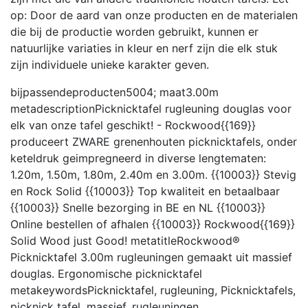
op: Door de aard van onze producten en de materialen
die bij de productie worden gebruikt, kunnen er
natuurlijke variaties in kleur en nerf zijn die elk stuk
zijn individuele unieke karakter geven.
bijpassendeproducten
5004;
maat
3.00m
metadescription
Picknicktafel rugleuning douglas voor
elk van onze tafel geschikt! - Rockwood{{169}}
produceert ZWARE grenenhouten picknicktafels, onder
keteldruk geimpregneerd in diverse lengtematen:
1.20m, 1.50m, 1.80m, 2.40m en 3.00m. {{10003}} Stevig
en Rock Solid {{10003}} Top kwaliteit en betaalbaar
{{10003}} Snelle bezorging in BE en NL {{10003}}
Online bestellen of afhalen {{10003}} Rockwood{{169}}
Solid Wood just Good!
metatitle
Rockwood®
Picknicktafel 3.00m rugleuningen gemaakt uit massief
douglas. Ergonomische picknicktafel
metakeywords
Picknicktafel, rugleuning, Picknicktafels,
picknick tafel, massief, rugleuningen,