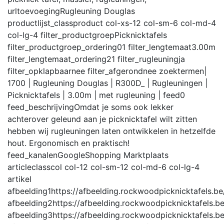
urltoevoeging
Rugleuning Douglas
productlijst_class
product col-xs-12 col-sm-6 col-md-4
col-lg-4
filter_productgroep
Picknicktafels
filter_productgroep_ordering
01
filter_lengtemaat
3.00m
filter_lengtemaat_ordering
21
filter_rugleuning
ja
filter_opklapbaar
nee
filter_afgerond
nee
zoektermen
|
1700 | Rugleuning Douglas | R300D_ | Rugleuningen |
Picknicktafels | 3.00m | met rugleuning |
feed
0
feed_beschrijving
Omdat je soms ook lekker
achterover geleund aan je picknicktafel wilt zitten
hebben wij rugleuningen laten ontwikkelen in hetzelfde
hout. Ergonomisch en praktisch!
feed_kanalen
GoogleShopping Marktplaats
articleclass
col col-12 col-sm-12 col-md-6 col-lg-4
artikel
afbeelding1
https://afbeelding.rockwoodpicknicktafels
afbeelding2
https://afbeelding.rockwoodpicknicktafel
afbeelding3
https://afbeelding.rockwoodpicknicktafel