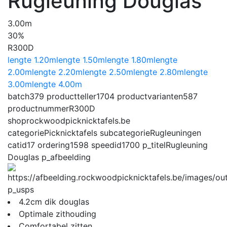
Rugleuning Douglas
3.00m
30%
R300D
lengte 1.20m
lengte 1.50m
lengte 1.80m
lengte
2.00m
lengte 2.20m
lengte 2.50m
lengte 2.80m
lengte
3.00m
lengte 4.00m
batch
379
productteller
1704
productvarianten
587
productnummer
R300D
shop
rockwoodpicknicktafels.be
categorie
Picknicktafels
subcategorie
Rugleuningen
catid
17
ordering
1598
speedid
1700
p_titel
Rugleuning
Douglas
p_afbeelding
p_usps
4.2cm dik douglas
Optimale zithouding
Comfortabel zitten