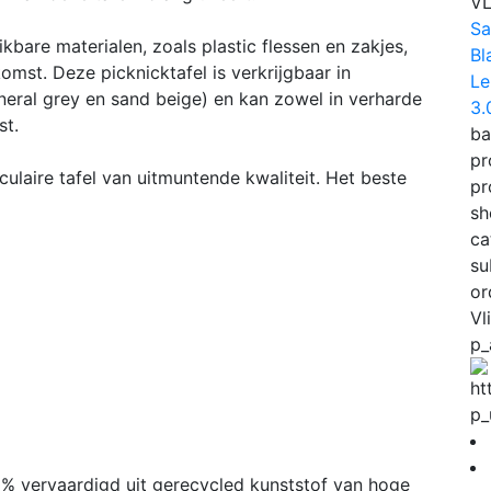
V
Sa
bare materialen, zoals plastic flessen en zakjes,
Bl
mst. Deze picknicktafel is verkrijgbaar in
Le
ineral grey en sand beige) en kan zowel in verharde
3.
st.
ba
pr
ulaire tafel van uitmuntende kwaliteit. Het beste
pr
sh
ca
su
or
Vl
p_
p_
0% vervaardigd uit gerecycled kunststof van hoge