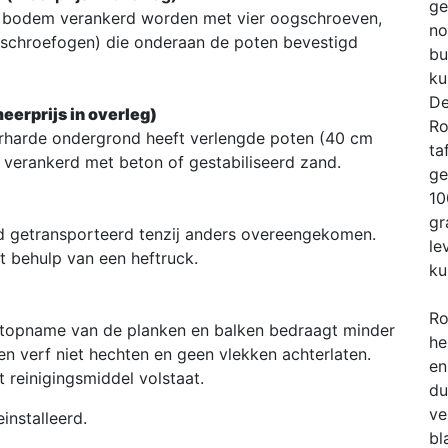
ge
de bodem verankerd worden met vier oogschroeven,
no
schroefogen) die onderaan de poten bevestigd
bu
ku
De
eerprijs in overleg)
Ro
verharde ondergrond heeft verlengde poten (40 cm
ta
 verankerd met beton of gestabiliseerd zand.
ge
10
gr
 getransporteerd tenzij anders overeengekomen.
le
t behulp van een heftruck.
ku
Ro
chtopname van de planken en balken bedraagt minder
he
en verf niet hechten en geen vlekken achterlaten.
en
 reinigingsmiddel volstaat.
du
ve
installeerd.
bl