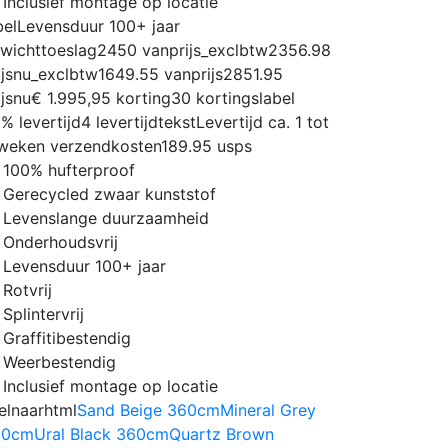
Inclusief montage op locatie
bel
Levensduur 100+ jaar
wichttoeslag
2450
vanprijs_exclbtw
2356.98
ijsnu_exclbtw
1649.55
vanprijs
2851.95
ijsnu
€ 1.995,95
korting
30
kortingslabel
0%
levertijd
4
levertijdtekst
Levertijd ca. 1 tot
weken
verzendkosten
189.95
usps
100% hufterproof
Gerecycled zwaar kunststof
Levenslange duurzaamheid
Onderhoudsvrij
Levensduur 100+ jaar
Rotvrij
Splintervrij
Graffitibestendig
Weerbestendig
Inclusief montage op locatie
elnaarhtml
Sand Beige 360cm
Mineral Grey
60cm
Ural Black 360cm
Quartz Brown