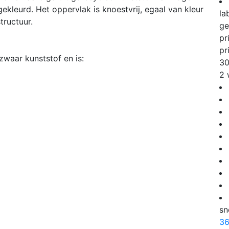
gekleurd. Het oppervlak is knoestvrij, egaal van kleur
la
tructuur.
ge
pr
pr
zwaar kunststof en is:
3
2 
sn
3