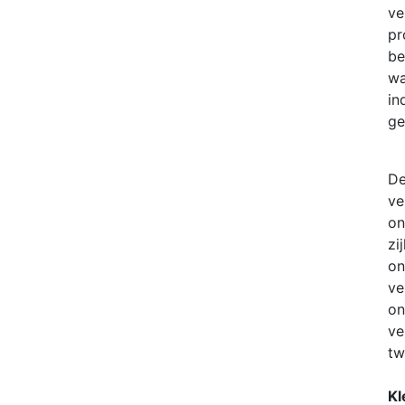
ve
pr
be
wa
in
ge
De
ve
on
zi
on
ve
on
ve
tw
Kl