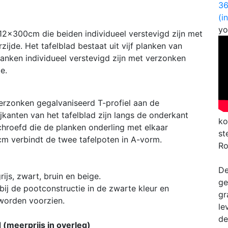
3
(i
yo
x12x300cm die beiden individueel verstevigd zijn met
ijde. Het tafelblad bestaat uit vijf planken van
nken individueel verstevigd zijn met verzonken
e.
erzonken gegalvaniseerd T-profiel aan de
jkanten van het tafelblad zijn langs de onderkant
ko
chroefd die de planken onderling met elkaar
st
cm verbindt de twee tafelpoten in A-vorm.
Ro
De
ijs, zwart, bruin en beige.
ge
bij de pootconstructie in de zwarte kleur en
gr
 worden voorzien.
le
de
 (meerprijs in overleg)