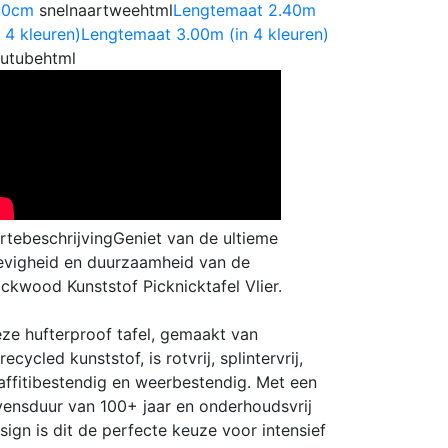
60cm
snelnaartweehtml
Lengtemaat 2.40m
n 4 kleuren)
Lengtemaat 3.00m (in 4 kleuren)
utubehtml
rtebeschrijving
Geniet van de ultieme
evigheid en duurzaamheid van de
ckwood Kunststof Picknicktafel Vlier.
ze hufterproof tafel, gemaakt van
recycled kunststof, is rotvrij, splintervrij,
affitibestendig en weerbestendig. Met een
vensduur van 100+ jaar en onderhoudsvrij
sign is dit de perfecte keuze voor intensief