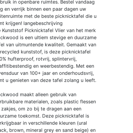
bruik in openbare ruimtes. Bestel vandaag
g en verrijk binnen een paar dagen uw
itenruimte met de beste picknicktafel die u
nt krijgen!
langebeschrijving
 Kunststof Picknicktafel Vlier van het merk
ckwood is een ultiem stevige en duurzame
fel van uitmuntende kwaliteit. Gemaakt van
recycled kunststof, is deze picknicktafel
0% hufterproof, rotvrij, splintervrij,
affitibestendig en weerbestendig. Met een
vensduur van 100+ jaar en onderhoudsvrij,
nt u genieten van deze tafel zolang u leeft.
ckwood maakt alleen gebruik van
rbruikbare materialen, zoals plastic flessen
 zakjes, om zo bij te dragen aan een
urzame toekomst. Deze picknicktafel is
rkrijgbaar in verschillende kleuren (ural
ack, brown, mineral grey en sand beige) en