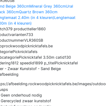
LR360SB
nd Beige 360cm
Mineral Grey 360cm
Ural
ack 360cm
Quartz Brown 360cm
ngtemaat 2.40m (in 4 kleuren)
Lengtemaat
00m (in 4 kleuren)
tch
379
productteller
1860
oductvarianten
733
oductnummer
VLR360SB
op
rockwoodpicknicktafels.be
tegorie
Picknicktafels
bcategorie
Picknicktafel 3.50m
catid
130
dering
1812
speedid
1899
p_titel
Picknicktafel
ier - Zwaar Kunststof - Sand Beige
afbeelding
usps
Geen onderhoud nodig
Gerecycled zwaar kunststof