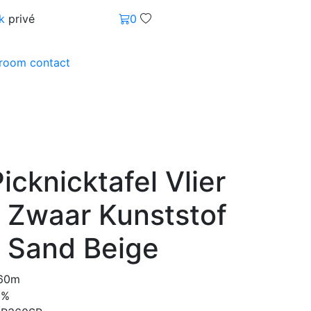
k
privé
0
wroom
contact
icknicktafel Vlier
- Zwaar Kunststof
- Sand Beige
.60m
0%