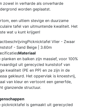
n zowel in verharde als onverharde
dergrond worden geplaatst.
rtom, een ultiem stevige en duurzame
rculaire tafel van uitmuntende kwaliteit. Het
ste wat u kunt krijgen!
actbeschrijving
Picknicktafel Vlier - Zwaar
nststof - Sand Beige | 3.60m
ecificaties
Materiaal
 planken en balken zijn massief, voor 100%
rvaardigd uit gerecycled kunststof van
ge kwaliteit (PE en PP) en ze zijn in de
ssa gekleurd. Het oppervlak is knoestvrij,
aal van kleur en vertoont een generfde,
cht glanzende structuur.
genschappen
 picknicktafel is gemaakt uit gerecycled