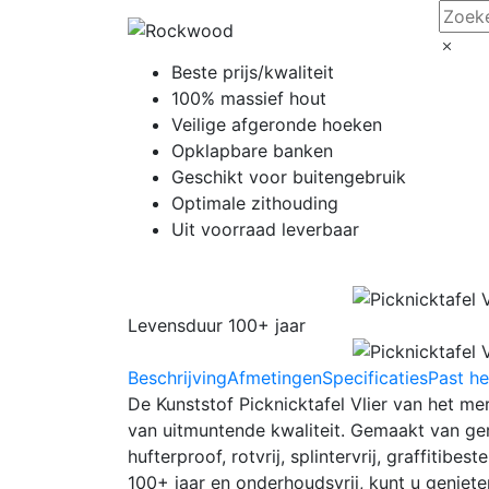
Beste prijs/kwaliteit
100% massief hout
Veilige afgeronde hoeken
Opklapbare banken
Geschikt voor buitengebruik
Optimale zithouding
Uit voorraad leverbaar
Levensduur 100+ jaar
Beschrijving
Afmetingen
Specificaties
Past he
De Kunststof Picknicktafel Vlier van het m
van uitmuntende kwaliteit. Gemaakt van ger
hufterproof, rotvrij, splintervrij, graffiti
100+ jaar en onderhoudsvrij, kunt u genieten