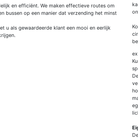
ka
elijk en efficiënt. We maken effectieve routes om
on
en bussen op een manier dat verzending het minst
Ko
t u als gewaardeerde klant een mooi en eerlijk
ci
rijgen.
be
ex
Ku
sp
De
ve
ho
ma
eg
li
Ei
De